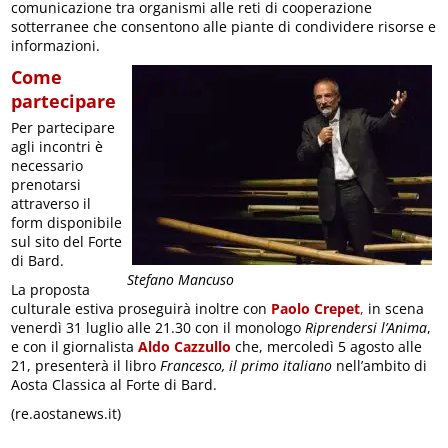
comunicazione tra organismi alle reti di cooperazione
sotterranee che consentono alle piante di condividere risorse e
informazioni.
Come
partecipare
Per partecipare
agli incontri è
necessario
prenotarsi
attraverso il
form disponibile
sul sito del Forte
di Bard.
Stefano Mancuso
La proposta
culturale estiva proseguirà inoltre con
Paolo Crepet
,
in scena
venerdì 31 luglio alle 21.30 con il monologo
Riprendersi l’Anima
,
e con il giornalista
Aldo Cazzullo
che, mercoledì 5 agosto alle
21, presenterà il libro
Francesco, il primo italiano
nell’ambito di
Aosta Classica al Forte di Bard.
(re.aostanews.it)