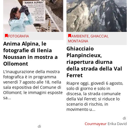
FOTOGRAFIA
AMBIENTE
,
GHIACCIAI
,
MONTAGNA
Anima Alpina, le
Ghiacciaio
fotografie di Ilenia
Planpincieux,
Noussan in mostra a
riapertura diurna
Ollomont
della strada della Val
L'inaugurazione della mostra
Ferret
fotografica è in programma
venerdì 7 agosto alle 18, nella
Riapre oggi, giovedì 6 agosto,
sala espositiva del Comune di
solo di giorno e solo in
Ollomont; le immagini esposte
discesa, la strada comunale
sa...
della Val Ferret; si riduce lo
scenario di rischio, in
movimento u...
di
Courmayeur
Erika David
di