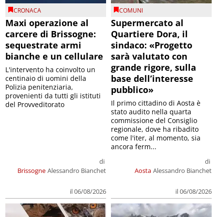
CRONACA
COMUNI
Maxi operazione al
Supermercato al
carcere di Brissogne:
Quartiere Dora, il
sequestrate armi
sindaco: «Progetto
bianche e un cellulare
sarà valutato con
grande rigore, sulla
L'intervento ha coinvolto un
base dell’interesse
centinaio di uomini della
Polizia penitenziaria,
pubblico»
provenienti da tutti gli istituti
Il primo cittadino di Aosta è
del Provveditorato
stato audito nella quarta
commissione del Consiglio
regionale, dove ha ribadito
come l'iter, al momento, sia
ancora ferm...
di
di
Brissogne
Alessandro Bianchet
Aosta
Alessandro Bianchet
il 06/08/2026
il 06/08/2026