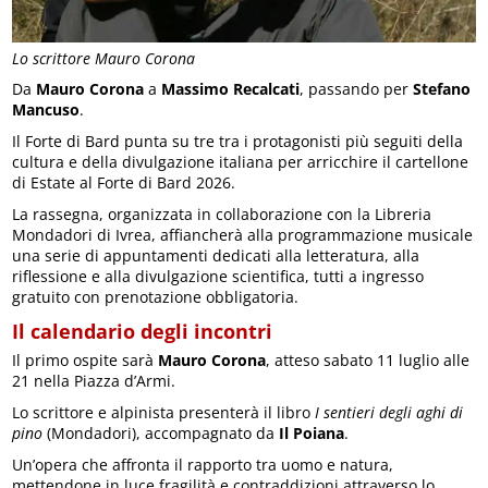
Lo scrittore Mauro Corona
Da
Mauro Corona
a
Massimo Recalcati
, passando per
Stefano
Mancuso
.
Il Forte di Bard punta su tre tra i protagonisti più seguiti della
cultura e della divulgazione italiana per arricchire il cartellone
di Estate al Forte di Bard 2026.
La rassegna, organizzata in collaborazione con la Libreria
Mondadori di Ivrea, affiancherà alla programmazione musicale
una serie di appuntamenti dedicati alla letteratura, alla
riflessione e alla divulgazione scientifica, tutti a ingresso
gratuito con prenotazione obbligatoria.
Il calendario degli incontri
Il primo ospite sarà
Mauro Corona
, atteso sabato 11 luglio alle
21 nella Piazza d’Armi.
Lo scrittore e alpinista presenterà il libro
I sentieri degli aghi di
pino
(Mondadori), accompagnato da
Il Poiana
.
Un’opera che affronta il rapporto tra uomo e natura,
mettendone in luce fragilità e contraddizioni attraverso lo