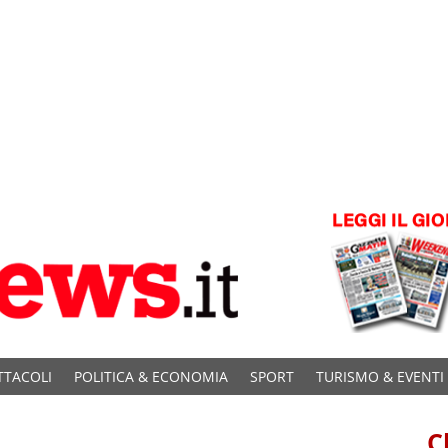
TTACOLI
POLITICA & ECONOMIA
SPORT
TURISMO & EVENTI
C