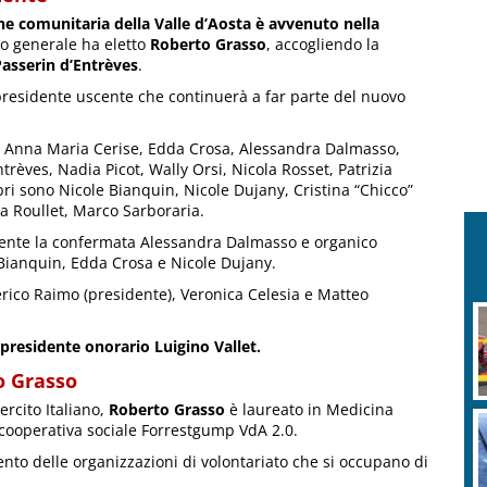
e comunitaria della Valle d’Aosta è avvenuto nella
io generale ha eletto
Roberto Grasso
, accogliendo la
Passerin d’Entrèves
.
presidente uscente che continuerà a far parte del nuovo
, Anna Maria Cerise, Edda Crosa, Alessandra Dalmasso,
trèves, Nadia Picot, Wally Orsi, Nicola Rosset, Patrizia
ri sono Nicole Bianquin, Nicole Dujany, Cristina “Chicco”
ra Roullet, Marco Sarboraria.
idente la confermata Alessandra Dalmasso e organico
 Bianquin, Edda Crosa e Nicole Dujany.
ico Raimo (presidente), Veronica Celesia e Matteo
 presidente onorario Luigino Vallet.
o Grasso
ercito Italiano,
Roberto Grasso
è laureato in Medicina
 cooperativa sociale Forrestgump VdA 2.0.
nto delle organizzazioni di volontariato che si occupano di