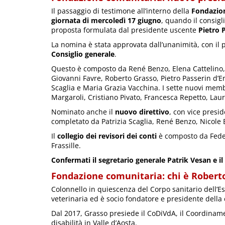
Il passaggio di testimone all’interno della
Fondazion
giornata di mercoledì 17 giugno
, quando il consigl
proposta formulata dal presidente uscente
Pietro 
La nomina è stata approvata dall’unanimità, con il 
Consiglio generale
.
Questo è composto da René Benzo, Elena Cattelino
Giovanni Favre, Roberto Grasso, Pietro Passerin d’En
Scaglia e Maria Grazia Vacchina. I sette nuovi memb
Margaroli, Cristiano Pivato, Francesca Repetto, Lau
Nominato anche il
nuovo direttivo
, con vice pres
completato da Patrizia Scaglia, René Benzo, Nicole
Il
collegio dei revisori dei conti
è composto da Feder
Frassille.
Confermati il segretario generale Patrik Vesan e il
Fondazione comunitaria: chi è Robert
Colonnello in quiescenza del Corpo sanitario dell’Es
veterinaria ed è socio fondatore e presidente della
Dal 2017, Grasso presiede il CoDiVdA, il Coordiname
disabilità in Valle d’Aosta.