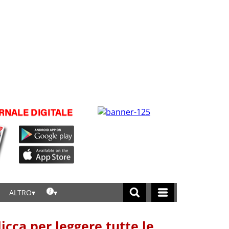
ALTRO
licca per leggere tutte le