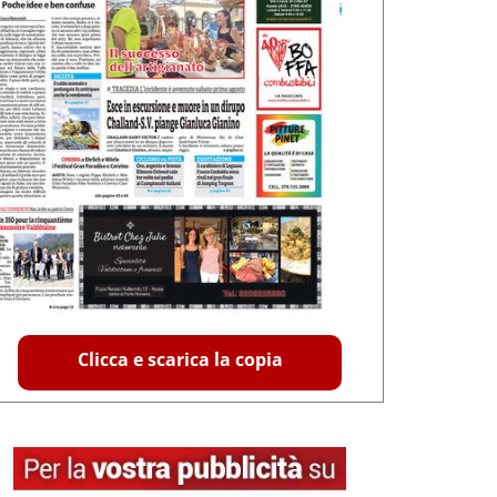
Clicca e scarica la copia