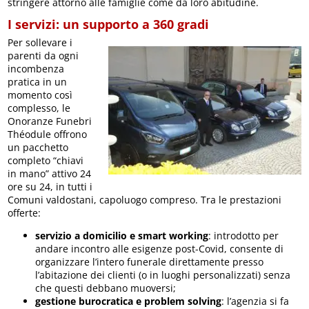
stringere attorno alle famiglie come da loro abitudine.
I servizi: un supporto a 360 gradi
Per sollevare i
parenti da ogni
incombenza
pratica in un
momento così
complesso, le
Onoranze Funebri
Théodule offrono
un pacchetto
completo “chiavi
in mano” attivo 24
ore su 24, in tutti i
Comuni valdostani, capoluogo compreso. Tra le prestazioni
offerte:
servizio a domicilio e smart working
: introdotto per
andare incontro alle esigenze post-Covid, consente di
organizzare l’intero funerale direttamente presso
l’abitazione dei clienti (o in luoghi personalizzati) senza
che questi debbano muoversi;
gestione burocratica e problem solving
: l’agenzia si fa