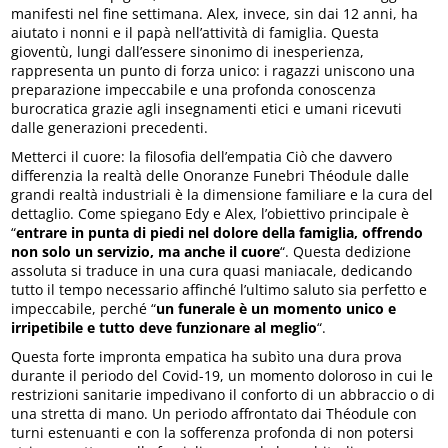
manifesti nel fine settimana. Alex, invece, sin dai 12 anni, ha
aiutato i nonni e il papà nell’attività di famiglia. Questa
gioventù, lungi dall’essere sinonimo di inesperienza,
rappresenta un punto di forza unico: i ragazzi uniscono una
preparazione impeccabile e una profonda conoscenza
burocratica grazie agli insegnamenti etici e umani ricevuti
dalle generazioni precedenti.
Metterci il cuore: la filosofia dell’empatia Ciò che davvero
differenzia la realtà delle Onoranze Funebri Théodule dalle
grandi realtà industriali è la dimensione familiare e la cura del
dettaglio. Come spiegano Edy e Alex, l’obiettivo principale è
“
entrare in punta di piedi nel dolore della famiglia, offrendo
non solo un servizio, ma anche il cuore
“. Questa dedizione
assoluta si traduce in una cura quasi maniacale, dedicando
tutto il tempo necessario affinché l’ultimo saluto sia perfetto e
impeccabile, perché “
un funerale è un momento unico e
irripetibile e tutto deve funzionare al meglio
“.
Questa forte impronta empatica ha subìto una dura prova
durante il periodo del Covid-19, un momento doloroso in cui le
restrizioni sanitarie impedivano il conforto di un abbraccio o di
una stretta di mano. Un periodo affrontato dai Théodule con
turni estenuanti e con la sofferenza profonda di non potersi