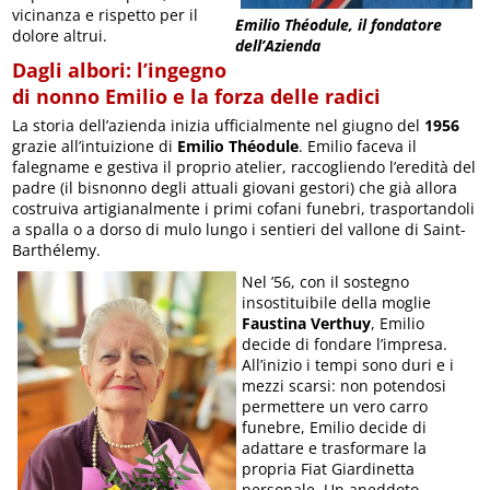
vicinanza e rispetto per il
Emilio Théodule, il fondatore
dolore altrui.
dell’Azienda
Dagli albori: l’ingegno
di nonno Emilio e la forza delle radici
La storia dell’azienda inizia ufficialmente nel giugno del
1956
grazie all’intuizione di
Emilio Théodule
. Emilio faceva il
falegname e gestiva il proprio atelier, raccogliendo l’eredità del
padre (il bisnonno degli attuali giovani gestori) che già allora
costruiva artigianalmente i primi cofani funebri, trasportandoli
a spalla o a dorso di mulo lungo i sentieri del vallone di Saint-
Barthélemy.
Nel ’56, con il sostegno
insostituibile della moglie
Faustina Verthuy
, Emilio
decide di fondare l’impresa.
All’inizio i tempi sono duri e i
mezzi scarsi: non potendosi
permettere un vero carro
funebre, Emilio decide di
adattare e trasformare la
propria Fiat Giardinetta
personale. Un aneddoto