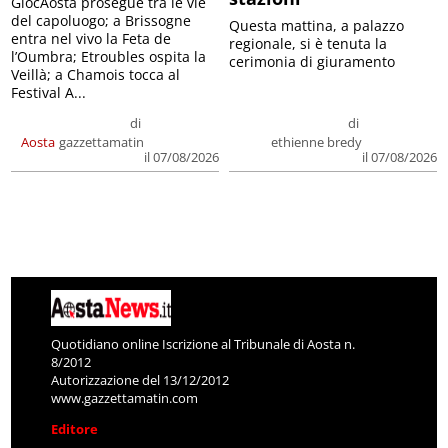
GiocAosta prosegue tra le vie
del capoluogo; a Brissogne
Questa mattina, a palazzo
entra nel vivo la Feta de
regionale, si è tenuta la
l’Oumbra; Etroubles ospita la
cerimonia di giuramento
Veillà; a Chamois tocca al
Festival A...
di
di
Aosta
gazzettamatin
ethienne bredy
il 07/08/2026
il 07/08/2026
Quotidiano online Iscrizione al Tribunale di Aosta n.
8/2012
Autorizzazione del 13/12/2012
www.gazzettamatin.com
Editore