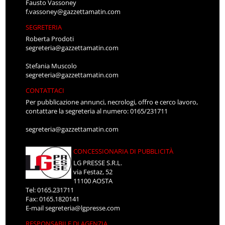
Fausto Vassoney
f.vassoney@gazzettamatin.com
SEGRETERIA
Roberta Prodoti
segreteria@gazzettamatin.com
Stefania Muscolo
segreteria@gazzettamatin.com
CONTATTACI
Per pubblicazione annunci, necrologi, offro e cerco lavoro,
contattare la segreteria al numero: 0165/231711
segreteria@gazzettamatin.com
CONCESSIONARIA DI PUBBLICITÀ
LG PRESSE S.R.L.
via Festaz, 52
11100 AOSTA
Tel: 0165.231711
Fax: 0165.1820141
E-mail
segreteria@lgpresse.com
RESPONSABILE DI AGENZIA