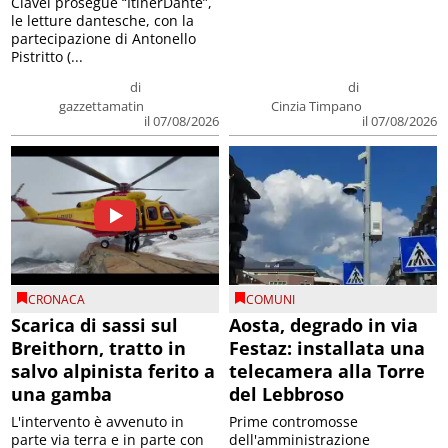
Clavel prosegue “ItinerDante”,
le letture dantesche, con la
partecipazione di Antonello
Pistritto (...
di
di
gazzettamatin
Cinzia Timpano
il 07/08/2026
il 07/08/2026
CRONACA
COMUNI
Scarica di sassi sul
Aosta, degrado in via
Breithorn, tratto in
Festaz: installata una
salvo alpinista ferito a
telecamera alla Torre
una gamba
del Lebbroso
L'intervento è avvenuto in
Prime contromosse
parte via terra e in parte con
dell'amministrazione