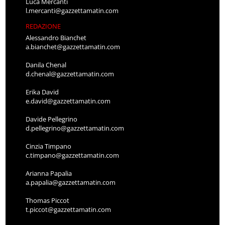
Luca Mercanti
l.mercanti@gazzettamatin.com
REDAZIONE
Alessandro Bianchet
a.bianchet@gazzettamatin.com
Danila Chenal
d.chenal@gazzettamatin.com
Erika David
e.david@gazzettamatin.com
Davide Pellegrino
d.pellegrino@gazzettamatin.com
Cinzia Timpano
c.timpano@gazzettamatin.com
Arianna Papalia
a.papalia@gazzettamatin.com
Thomas Piccot
t.piccot@gazzettamatin.com