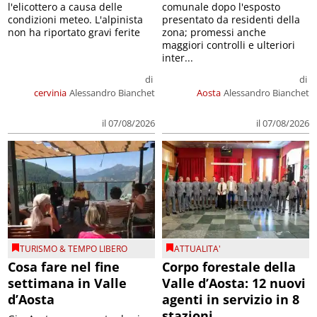
l'elicottero a causa delle
comunale dopo l'esposto
condizioni meteo. L'alpinista
presentato da residenti della
non ha riportato gravi ferite
zona; promessi anche
maggiori controlli e ulteriori
inter...
di
di
cervinia
Alessandro Bianchet
Aosta
Alessandro Bianchet
il 07/08/2026
il 07/08/2026
TURISMO & TEMPO LIBERO
ATTUALITA'
Cosa fare nel fine
Corpo forestale della
settimana in Valle
Valle d’Aosta: 12 nuovi
d’Aosta
agenti in servizio in 8
stazioni