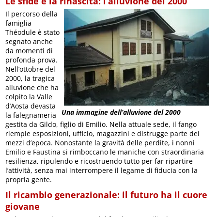
Le sfide e la rinascita: l’alluvione del 2000
Il percorso della
famiglia
Théodule è stato
segnato anche
da momenti di
profonda prova.
Nell’ottobre del
2000, la tragica
alluvione che ha
colpito la Valle
d’Aosta devasta
Una immagine dell’alluvione del 2000
la falegnameria
gestita da Gildo, figlio di Emilio. Nella attuale sede, il fango
riempie esposizioni, ufficio, magazzini e distrugge parte dei
mezzi d’epoca. Nonostante la gravità delle perdite, i nonni
Emilio e Faustina si rimboccano le maniche con straordinaria
resilienza, ripulendo e ricostruendo tutto per far ripartire
l’attività, senza mai interrompere il legame di fiducia con la
propria gente.
Il ricambio generazionale: il futuro ha il cuore
giovane