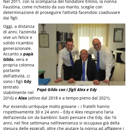
Nel 2011, con la scomparsa del fondatore Emilio, la nonna
Faustina, come richiesto da suo marito, sceglie con
determinazione di proseguire l’attività facendosi coadiuvare
dai figli.
Oggi, a distanza
di anni, l’azienda
vive un felice e
solido ricambio
generazionale.
Accanto a
papà
Gildo
, vera e
propria colonna
portante
dell’attività, ci
sono i figli
Edy
(entrato
Papà Gildo con i figli Alex e Edy
stabilmente nel
2016) e
Alex
(attivo dal 2018 e a tempo pieno dal 2021).
Pur essendo un’équipe molto giovane – i fratelli hanno
rispettivamente 30 e 24 anni – Edy e Alex respirano l’aria
dell’azienda sin da bambini: basti pensare che Edy, dai 16
anni, nel fine settimana nell’evenienza si occupava già della
stesura delle epigrafi, oltre che aiutare la nonna ad affiggere i