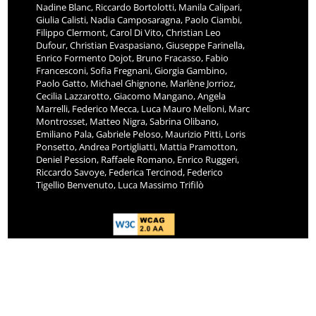
Nadine Blanc, Riccardo Bortolotti, Manila Calipari,
Giulia Calisti, Nadia Camposaragna, Paolo Ciambi,
Filippo Clermont, Carol Di Vito, Christian Leo
Dufour, Christian Evaspasiano, Giuseppe Farinella,
Enrico Formento Dojot, Bruno Fracasso, Fabio
Francesconi, Sofia Fregnani, Giorgia Gambino,
Paolo Gatto, Michael Ghignone, Marlène Jorrioz,
Cecilia Lazzarotto, Giacomo Mangano, Angela
Marrelli, Federico Mecca, Luca Mauro Melloni, Marc
Montrosset, Matteo Nigra, Sabrina Olibano,
Emiliano Pala, Gabriele Peloso, Maurizio Pitti, Loris
Ponsetto, Andrea Portigliatti, Mattia Pramotton,
Deniel Pession, Raffaele Romano, Enrico Ruggeri,
Riccardo Savoye, Federica Tercinod, Federico
Tigellio Benvenuto, Luca Massimo Trifilò