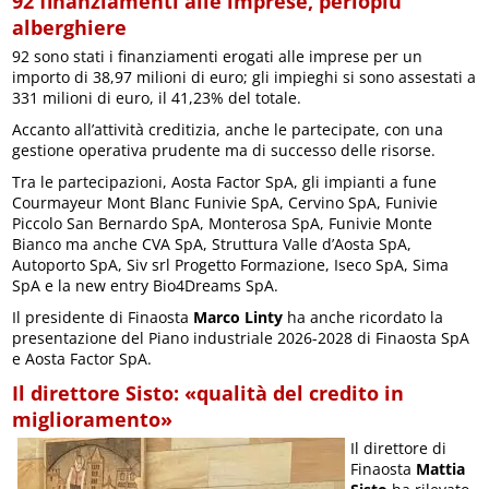
92 finanziamenti alle imprese, perlopiù
alberghiere
92 sono stati i finanziamenti erogati alle imprese per un
importo di 38,97 milioni di euro; gli impieghi si sono assestati a
331 milioni di euro, il 41,23% del totale.
Accanto all’attività creditizia, anche le partecipate, con una
gestione operativa prudente ma di successo delle risorse.
Tra le partecipazioni, Aosta Factor SpA, gli impianti a fune
Courmayeur Mont Blanc Funivie SpA, Cervino SpA, Funivie
Piccolo San Bernardo SpA, Monterosa SpA, Funivie Monte
Bianco ma anche CVA SpA, Struttura Valle d’Aosta SpA,
Autoporto SpA, Siv srl Progetto Formazione, Iseco SpA, Sima
SpA e la new entry Bio4Dreams SpA.
Il presidente di Finaosta
Marco Linty
ha anche ricordato la
presentazione del Piano industriale 2026-2028 di Finaosta SpA
e Aosta Factor SpA.
Il direttore Sisto: «qualità del credito in
miglioramento»
Il direttore di
Finaosta
Mattia