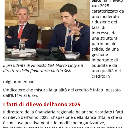
Sisto
ha rilevato
«un 2025
caratterizzato da
una moderata
riduzione dei
tassi di
interesse, da
una struttura
patrimoniale
solida, da una
gestione
importante di
Il presidente di Finaosta SpA Marco Linty e il
liquidità e da
direttore della finanziaria Mattia Sisto
una qualità del
credito in
miglioramento».
L’indicatore che misura la qualità del credito è infatti passato
dall’8,11% al 6,8%.
I fatti di rilievo dell’anno 2025
Il direttore della finanziaria regionale ha anche ricordato i fatti
di rilievo dell’anno 2025: «l’ispezione della Banca d’Italia che si
è conclusa positivamente, le modifiche organizzative,