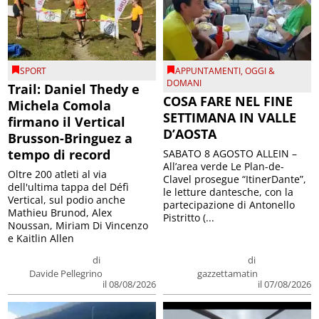
SPORT
APPUNTAMENTI
,
OGGI &
DOMANI
Trail: Daniel Thedy e
COSA FARE NEL FINE
Michela Comola
SETTIMANA IN VALLE
firmano il Vertical
D’AOSTA
Brusson-Bringuez a
tempo di record
SABATO 8 AGOSTO ALLEIN –
All’area verde Le Plan-de-
Oltre 200 atleti al via
Clavel prosegue “ItinerDante”,
dell'ultima tappa del Défì
le letture dantesche, con la
Vertical, sul podio anche
partecipazione di Antonello
Mathieu Brunod, Alex
Pistritto (...
Noussan, Miriam Di Vincenzo
e Kaitlin Allen
di
di
Davide Pellegrino
gazzettamatin
il 08/08/2026
il 07/08/2026