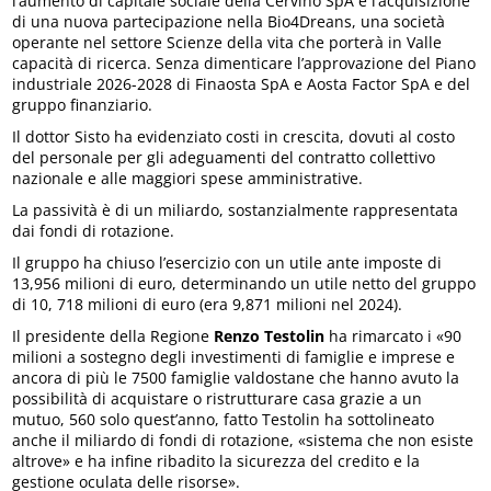
l’aumento di capitale sociale della Cervino SpA e l’acquisizione
di una nuova partecipazione nella Bio4Dreans, una società
operante nel settore Scienze della vita che porterà in Valle
capacità di ricerca. Senza dimenticare l’approvazione del Piano
industriale 2026-2028 di Finaosta SpA e Aosta Factor SpA e del
gruppo finanziario.
Il dottor Sisto ha evidenziato costi in crescita, dovuti al costo
del personale per gli adeguamenti del contratto collettivo
nazionale e alle maggiori spese amministrative.
La passività è di un miliardo, sostanzialmente rappresentata
dai fondi di rotazione.
Il gruppo ha chiuso l’esercizio con un utile ante imposte di
13,956 milioni di euro, determinando un utile netto del gruppo
di 10, 718 milioni di euro (era 9,871 milioni nel 2024).
Il presidente della Regione
Renzo Testolin
ha rimarcato i «90
milioni a sostegno degli investimenti di famiglie e imprese e
ancora di più le 7500 famiglie valdostane che hanno avuto la
possibilità di acquistare o ristrutturare casa grazie a un
mutuo, 560 solo quest’anno, fatto Testolin ha sottolineato
anche il miliardo di fondi di rotazione, «sistema che non esiste
altrove» e ha infine ribadito la sicurezza del credito e la
gestione oculata delle risorse».