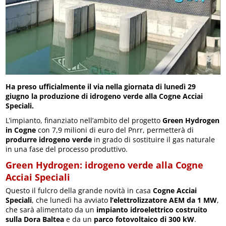
Ha preso ufficialmente il via nella giornata di lunedì 29
giugno la produzione di idrogeno verde alla Cogne Acciai
Speciali.
L’impianto, finanziato nell’ambito del progetto
Green Hydrogen
in Cogne
con 7,9 milioni di euro del Pnrr, permetterà di
produrre idrogeno verde
in grado di sostituire il gas naturale
in una fase del processo produttivo.
Green Hydrogen: idrogeno verde alla Cogne
Acciai Speciali
Questo il fulcro della grande novità in casa
Cogne Acciai
Speciali
, che lunedì ha avviato
l’elettrolizzatore AEM da 1 MW
,
che sarà alimentato da un
impianto idroelettrico costruito
sulla Dora Baltea
e da un
parco fotovoltaico di 300 kW
.