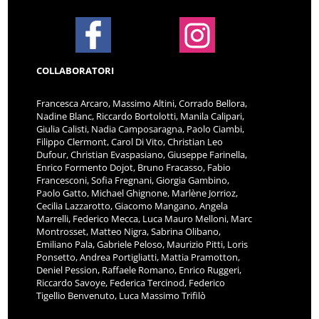
COLLABORATORI
Francesca Arcaro, Massimo Altini, Corrado Bellora,
Nadine Blanc, Riccardo Bortolotti, Manila Calipari,
Giulia Calisti, Nadia Camposaragna, Paolo Ciambi,
Filippo Clermont, Carol Di Vito, Christian Leo
Dufour, Christian Evaspasiano, Giuseppe Farinella,
Enrico Formento Dojot, Bruno Fracasso, Fabio
Francesconi, Sofia Fregnani, Giorgia Gambino,
Paolo Gatto, Michael Ghignone, Marlène Jorrioz,
Cecilia Lazzarotto, Giacomo Mangano, Angela
Marrelli, Federico Mecca, Luca Mauro Melloni, Marc
Montrosset, Matteo Nigra, Sabrina Olibano,
Emiliano Pala, Gabriele Peloso, Maurizio Pitti, Loris
Ponsetto, Andrea Portigliatti, Mattia Pramotton,
Deniel Pession, Raffaele Romano, Enrico Ruggeri,
Riccardo Savoye, Federica Tercinod, Federico
Tigellio Benvenuto, Luca Massimo Trifilò