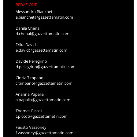
REDAZIONE
Alessandro Bianchet
a.bianchet@gazzettamatin.com
Danila Chenal
d.chenal@gazzettamatin.com
Erika David
e.david@gazzettamatin.com
Davide Pellegrino
d.pellegrino@gazzettamatin.com
Cinzia Timpano
c.timpano@gazzettamatin.com
Arianna Papalia
a.papalia@gazzettamatin.com
Thomas Piccot
t.piccot@gazzettamatin.com
Fausto Vassoney
f.vassoney@gazzettamatin.com