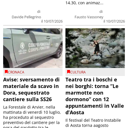
14.30, con animaz...
di
di
Davide Pellegrino
Fausto Vassoney
il 10/07/2026
il 10/07/2026
CRONACA
CULTURA
Avise: sversamento di
Teatro tra i boschi e
materiale da scavo in
nei borghi: torna “Le
Dora, sequestrato
marmotte non
cantiere sulla SS26
dormono” con 12
appuntamenti in Valle
La Forestale di Arvier, nella
d’Aosta
mattinata di venerdì 10 luglio,
ha proceduto al sequestro
Il festival del Teatro Instabile
preventivo del cantiere per la
di Aosta torna aagosto
posa del gasdotto tra le