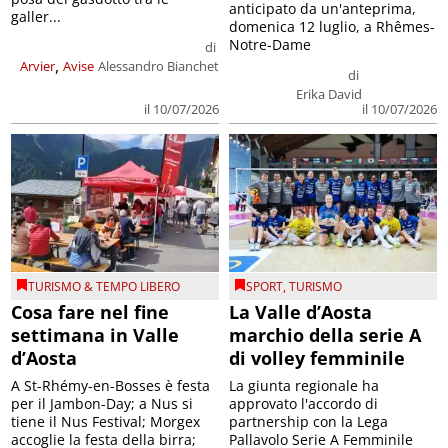
anticipato da un'anteprima,
galler...
domenica 12 luglio, a Rhêmes-
Notre-Dame
di
,
Arvier
Avise
Alessandro Bianchet
di
Erika David
il 10/07/2026
il 10/07/2026
TURISMO & TEMPO LIBERO
SPORT
,
TURISMO
Cosa fare nel fine
La Valle d’Aosta
settimana in Valle
marchio della serie A
d’Aosta
di volley femminile
A St-Rhémy-en-Bosses è festa
La giunta regionale ha
per il Jambon-Day; a Nus si
approvato l'accordo di
tiene il Nus Festival; Morgex
partnership con la Lega
accoglie la festa della birra;
Pallavolo Serie A Femminile