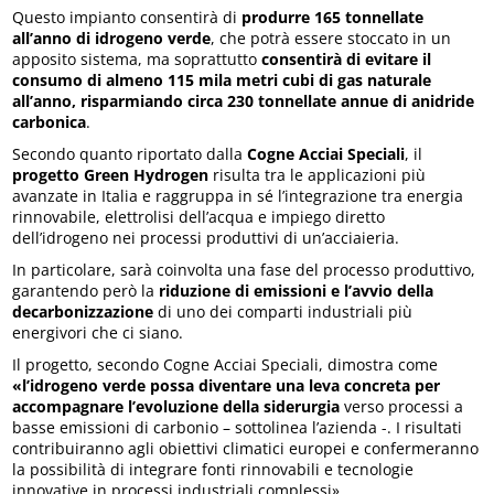
Questo impianto consentirà di
produrre 165 tonnellate
all’anno di idrogeno verde
, che potrà essere stoccato in un
apposito sistema, ma soprattutto
consentirà di evitare il
consumo di almeno 115 mila metri cubi di gas naturale
all’anno, risparmiando circa 230 tonnellate annue di anidride
carbonica
.
Secondo quanto riportato dalla
Cogne Acciai Speciali
, il
progetto Green Hydrogen
risulta tra le applicazioni più
avanzate in Italia e raggruppa in sé l’integrazione tra energia
rinnovabile, elettrolisi dell’acqua e impiego diretto
dell’idrogeno nei processi produttivi di un’acciaieria.
In particolare, sarà coinvolta una fase del processo produttivo,
garantendo però la
riduzione di emissioni e l’avvio della
decarbonizzazione
di uno dei comparti industriali più
energivori che ci siano.
Il progetto, secondo Cogne Acciai Speciali, dimostra come
«l’idrogeno verde possa diventare una leva concreta per
accompagnare l’evoluzione della siderurgia
verso processi a
basse emissioni di carbonio – sottolinea l’azienda -. I risultati
contribuiranno agli obiettivi climatici europei e confermeranno
la possibilità di integrare fonti rinnovabili e tecnologie
innovative in processi industriali complessi».