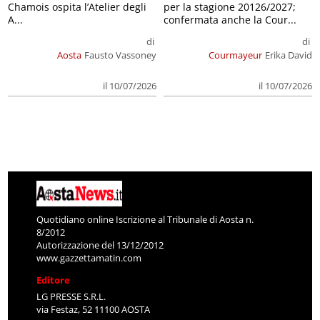
Chamois ospita l’Atelier degli
per la stagione 20126/2027;
A...
confermata anche la Cour...
di
di
Aosta
Fausto Vassoney
Courmayeur
Erika David
il 10/07/2026
il 10/07/2026
Quotidiano online Iscrizione al Tribunale di Aosta n.
8/2012
Autorizzazione del 13/12/2012
www.gazzettamatin.com
Editore
LG PRESSE S.R.L.
via Festaz, 52 11100 AOSTA