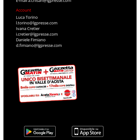
E-mail
a.chisari@lgpresse.com
Account
Luca Torino
l.torino@lgpresse.com
Ivana Cretier
i.cretier@lgpresse.com
Daniele Fimiano
d.fimiano@lgpresse.com