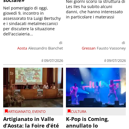
Nei giorni scorsi la struttura di
Les Iles ha subito alcuni
Nel pomeriggio di oggi,
danni, che hanno interessato
giovedì 9, incontro in
in particolare i materassi
assessorato tra Luigi Bertschy
e i sindacati metalmeccanici
per discutere la situazione
dell'acciaieria...
di
di
Aosta
Alessandro Bianchet
Gressan
Fausto Vassoney
il 09/07/2026
il 09/07/2026
ARTIGIANATO
,
EVENTO
CULTURA
Artigianato in Valle
K-Pop is Coming,
d’Aosta: la Foire d’été
annullato lo