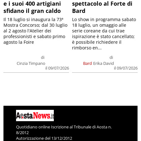
e i suoi 400 artigiani
spettacolo al Forte di
sfidano il gran caldo
Bard
Il 18 luglio si inaugura la 73ª
Lo show in programma sabato
Mostra Concorso; dal 30 luglio
18 luglio, un omaggio alle
al 2 agosto l'Atelier dei
serie coreane da cui trae
professionisti e sabato primo
ispirazione è stato cancellato;
agosto la Foire
è possibile richiedere il
rimborso en...
di
di
Cinzia Timpano
Bard
Erika David
il 09/07/2026
il 09/07/2026
Quotidiano online Iscrizione al Tribunale di Aosta n.
8/2012
Autorizzazione del 13/12/2012