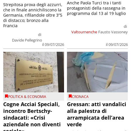
Anche Paola Turci tra i tanti
Strepitosa prova degli azzurri,
protagonisti della rassegna in
che in finale annichiliscono la
programma dal 13 al 19 luglio
Germania, rifilandole oltre 3”5
di distacco; bronzo alla
Francia
di
Valtournenche
Fausto Vassoney
di
Davide Pellegrino
il 09/07/2026
il 09/07/2026
POLITICA & ECONOMIA
CRONACA
Cogne Acciai Speciali,
Gressan: atti vandalici
incontro Bertschy-
alla palestra di
sindacati: «Crisi
arrampicata dell’area
aziendale non diventi
verde
sociale»