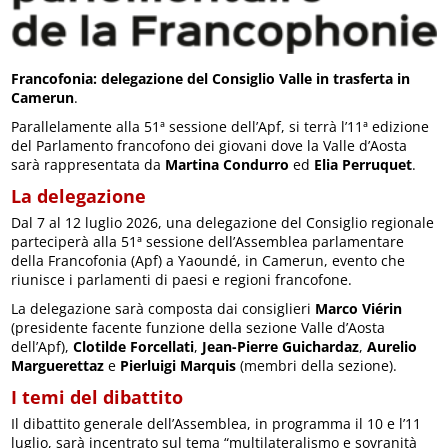
Francofonia: delegazione del Consiglio Valle in trasferta in
Camerun
.
Parallelamente alla 51ª sessione dell’Apf, si terrà l’11ª edizione
del Parlamento francofono dei giovani dove la Valle d’Aosta
sarà rappresentata da
Martina Condurro
ed
Elia Perruquet
.
La delegazione
Dal 7 al 12 luglio 2026, una delegazione del Consiglio regionale
parteciperà alla 51ª sessione dell’Assemblea parlamentare
della Francofonia (Apf) a Yaoundé, in Camerun, evento che
riunisce i parlamenti di paesi e regioni francofone.
La delegazione sarà composta dai consiglieri
Marco Viérin
(presidente facente funzione della sezione Valle d’Aosta
dell’Apf),
Clotilde Forcellati
,
Jean-Pierre Guichardaz
,
Aurelio
Marguerettaz
e
Pierluigi Marquis
(membri della sezione).
I temi del dibattito
Il dibattito generale dell’Assemblea, in programma il 10 e l’11
luglio, sarà incentrato sul tema “multilateralismo e sovranità