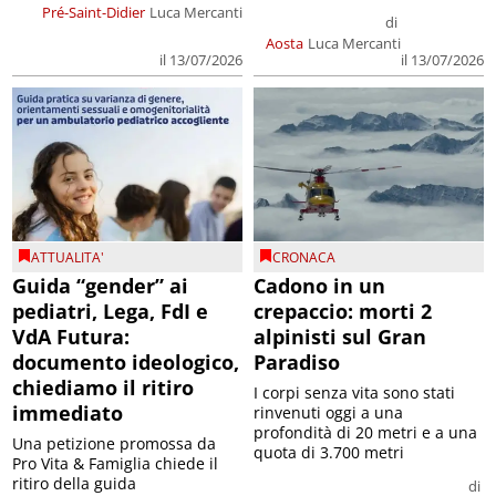
Pré-Saint-Didier
Luca Mercanti
di
Aosta
Luca Mercanti
il 13/07/2026
il 13/07/2026
ATTUALITA'
CRONACA
Guida “gender” ai
Cadono in un
pediatri, Lega, FdI e
crepaccio: morti 2
VdA Futura:
alpinisti sul Gran
documento ideologico,
Paradiso
chiediamo il ritiro
I corpi senza vita sono stati
immediato
rinvenuti oggi a una
profondità di 20 metri e a una
Una petizione promossa da
quota di 3.700 metri
Pro Vita & Famiglia chiede il
ritiro della guida
di