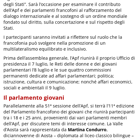
degli Stati”. Sarà l’occasione per esaminare il contributo
dell’Apf e dei parlamenti francofoni al rafforzamento del
dialogo internazionale e al sostegno di un ordine mondiale
fondato sul diritto, sulla concertazione e sul rispetto degli
Stati.
I partecipanti saranno invitati a riflettere sul ruolo che la
francofonia può svolgere nella promozione di un
multilateralismo equilibrato e inclusivo.
Prima dell’assemblea generale, l’Apf riunirà il proprio Ufficio di
presidenza il 7 luglio, le Reti delle donne e dei giovani
parlamentari l’8 luglio e le sue quattro commissioni
permanenti dedicate ad affari parlamentari; politica;
istruzione, cultura e comunicazione; nonché affari economici,
sociali e ambientali il 9 luglio.
Il parlamento giovani
Parallelamente alla 51ª sessione dell’Apf, si terrà l’11ª edizione
del Parlamento francofono dei giovani che riunirà partecipanti
tra i 18 e i 25 anni, provenienti dai vari parlamenti membri
dell’Apf, per discutere temi di interesse comune. La Valle
d’Aosta sarà rappresentata da
Martina Condurro
,
diciannovenne di Aosta – diplomata al liceo classico bilingue –