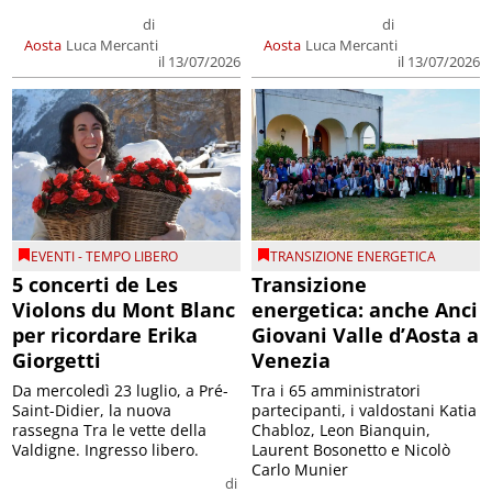
di
di
Aosta
Luca Mercanti
Aosta
Luca Mercanti
il 13/07/2026
il 13/07/2026
EVENTI - TEMPO LIBERO
TRANSIZIONE ENERGETICA
5 concerti de Les
Transizione
Violons du Mont Blanc
energetica: anche Anci
per ricordare Erika
Giovani Valle d’Aosta a
Giorgetti
Venezia
Da mercoledì 23 luglio, a Pré-
Tra i 65 amministratori
Saint-Didier, la nuova
partecipanti, i valdostani Katia
rassegna Tra le vette della
Chabloz, Leon Bianquin,
Valdigne. Ingresso libero.
Laurent Bosonetto e Nicolò
Carlo Munier
di