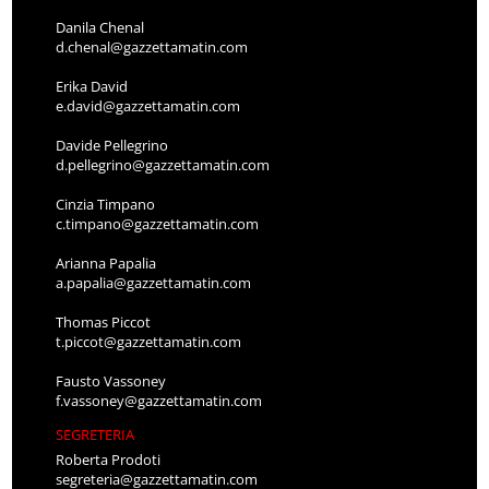
Danila Chenal
d.chenal@gazzettamatin.com
Erika David
e.david@gazzettamatin.com
Davide Pellegrino
d.pellegrino@gazzettamatin.com
Cinzia Timpano
c.timpano@gazzettamatin.com
Arianna Papalia
a.papalia@gazzettamatin.com
Thomas Piccot
t.piccot@gazzettamatin.com
Fausto Vassoney
f.vassoney@gazzettamatin.com
SEGRETERIA
Roberta Prodoti
segreteria@gazzettamatin.com