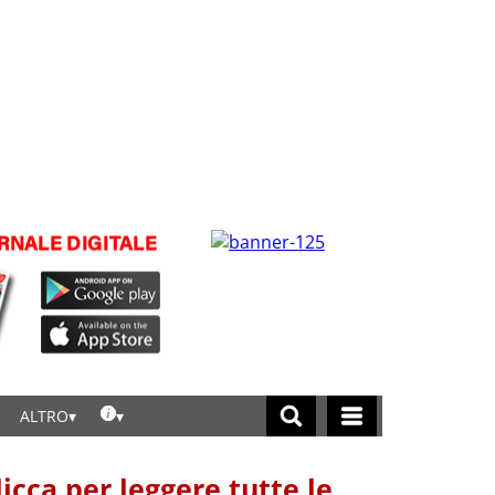
ALTRO
licca per leggere tutte le