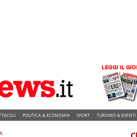
TTACOLI
POLITICA & ECONOMIA
SPORT
TURISMO & EVENTI
A
C