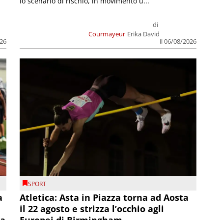
lo scenario di rischio, in movimento u...
di
Courmayeur
Erika David
026
il 06/08/2026
SPORT
a
Atletica: Asta in Piazza torna ad Aosta
il 22 agosto e strizza l’occhio agli
la
Europei di Birmingham