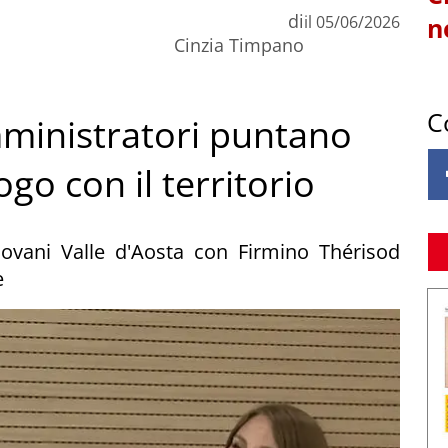
di
il
05/06/2026
n
Cinzia Timpano
C
mministratori puntano
go con il territorio
iovani Valle d'Aosta con Firmino Thérisod
e