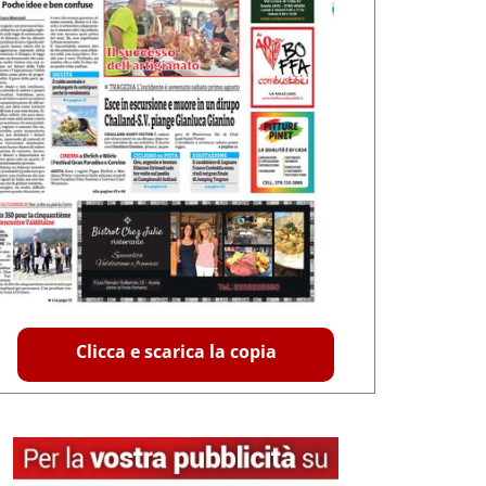
Clicca e scarica la copia