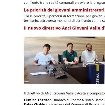
confronto tra le realtà comunali e avviare la progr
Le priorità dei giovani amministratori
Tra le priorità, i percorsi di formazione per giovani
territorio, attraverso momenti di confronto con le sc
Il nuovo direttivo Anci Giovani Valle d
Il direttivo di ANCI Giovani Valle d’Aosta è composto
Firmino Thérisod
, sindaco di Rhêmes-Notre-Dame (
Katya Chabloz
, assessora del Comune di Brissogne 