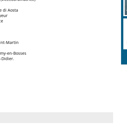
e di Aosta
yeur
ce
int-Martin
hémy-en-Bosses
-Didier.