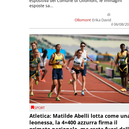
espositiva del Comune di Ollomont; le immagini
esposte sa...
di
Ollomont
Erika David
il 06/08/2
SPORT
Atletica: Matilde Abelli lotta come un
leonessa, la 4×400 azzurra firma il
primato nazionale, ma resta fuori dal