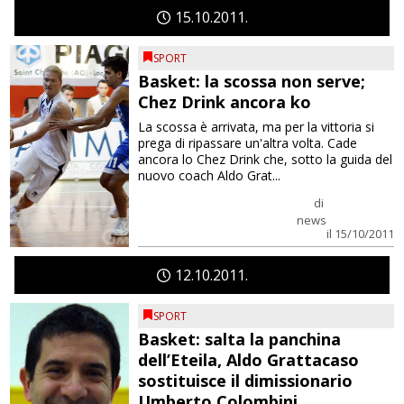
15
10
2011
SPORT
Basket: la scossa non serve;
Chez Drink ancora ko
La scossa è arrivata, ma per la vittoria si
prega di ripassare un'altra volta. Cade
ancora lo Chez Drink che, sotto la guida del
nuovo coach Aldo Grat...
di
news
il 15/10/2011
12
10
2011
SPORT
Basket: salta la panchina
dell’Eteila, Aldo Grattacaso
sostituisce il dimissionario
Umberto Colombini