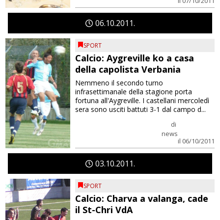
il 07/10/2011
06
10
2011
SPORT
Calcio: Aygreville ko a casa
della capolista Verbania
Nemmeno il secondo turno
infrasettimanale della stagione porta
fortuna all'Aygreville. I castellani mercoledì
sera sono usciti battuti 3-1 dal campo d...
di
news
il 06/10/2011
03
10
2011
SPORT
Calcio: Charva a valanga, cade
il St-Chri VdA