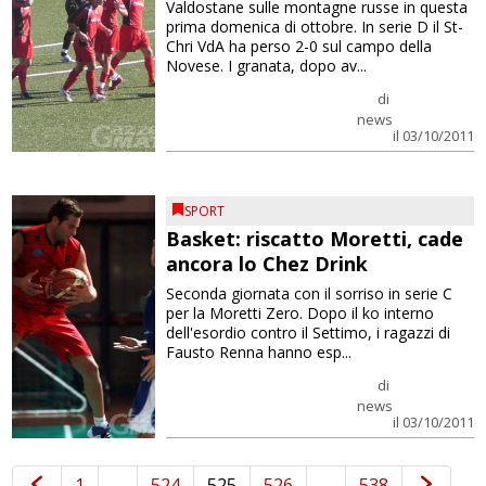
Valdostane sulle montagne russe in questa
prima domenica di ottobre. In serie D il St-
Chri VdA ha perso 2-0 sul campo della
Novese. I granata, dopo av...
di
news
il 03/10/2011
SPORT
Basket: riscatto Moretti, cade
ancora lo Chez Drink
Seconda giornata con il sorriso in serie C
per la Moretti Zero. Dopo il ko interno
dell'esordio contro il Settimo, i ragazzi di
Fausto Renna hanno esp...
di
news
il 03/10/2011
1
…
524
525
526
…
538