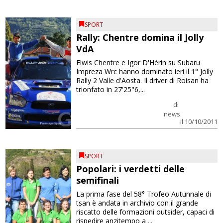
SPORT
Rally: Chentre domina il Jolly
VdA
Elwis Chentre e Igor D'Hérin su Subaru
Impreza Wrc hanno dominato ieri il 1° Jolly
Rally 2 Valle d'Aosta. Il driver di Roisan ha
trionfato in 27'25"6,...
di
news
il 10/10/2011
SPORT
Popolari: i verdetti delle
semifinali
La prima fase del 58° Trofeo Autunnale di
tsan è andata in archivio con il grande
riscatto delle formazioni outsider, capaci di
rispedire anzitempo a ...