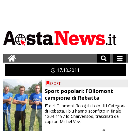
17
10
2011
SPORT
Sport popolari: l’Ollomont
campione di Rebatta
E' dell'Ollomont (foto) il titolo di I Categoria
di Rebatta. I blu hanno sconfitto in finale
1204-1197 lo Charvensod, trascinati da
capitan Michel Vev...
di