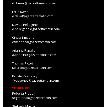
d.chenal@gazzettamatin.com
Erika David
e.david@gazzettamatin.com
Davide Pellegrino
d.pellegrino@gazzettamatin.com
Cinzia Timpano
c.timpano@gazzettamatin.com
Arianna Papalia
a.papalia@gazzettamatin.com
Thomas Piccot
t.piccot@gazzettamatin.com
Fausto Vassoney
f.vassoney@gazzettamatin.com
SEGRETERIA
Roberta Prodoti
segreteria@gazzettamatin.com
Stefania Muscolo