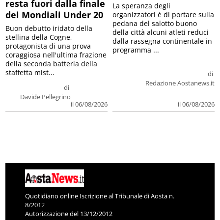
resta fuori dalla finale
La speranza degli
dei Mondiali Under 20
organizzatori è di portare sulla
pedana del salotto buono
Buon debutto iridato della
della città alcuni atleti reduci
stellina della Cogne,
dalla rassegna continentale in
protagonista di una prova
programma ...
coraggiosa nell'ultima frazione
della seconda batteria della
staffetta mist...
di
Redazione Aostanews.it
di
Davide Pellegrino
il 06/08/2026
il 06/08/2026
Quotidiano online Iscrizione al Tribunale di Aosta n.
8/2012
Autorizzazione del 13/12/2012