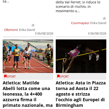
sa...
della Val Ferret; si riduce lo
scenario di rischio, in
movimento u...
di
Courmayeur
Erika David
di
Ollomont
Erika David
il 06/08/2026
il 06/08/2026
SPORT
SPORT
Atletica: Matilde
Atletica: Asta in Piazza
Abelli lotta come una
torna ad Aosta il 22
leonessa, la 4×400
agosto e strizza
azzurra firma il
l’occhio agli Europei di
primato nazionale, ma
Birmingham