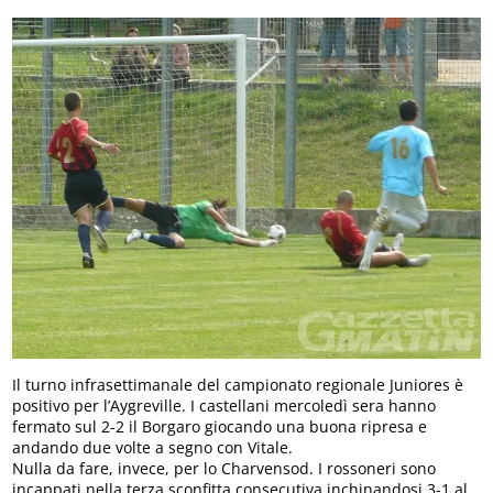
Il turno infrasettimanale del campionato regionale Juniores è
positivo per l’Aygreville. I castellani mercoledì sera hanno
fermato sul 2-2 il Borgaro giocando una buona ripresa e
andando due volte a segno con Vitale.
Nulla da fare, invece, per lo Charvensod. I rossoneri sono
incappati nella terza sconfitta consecutiva inchinandosi 3-1 al