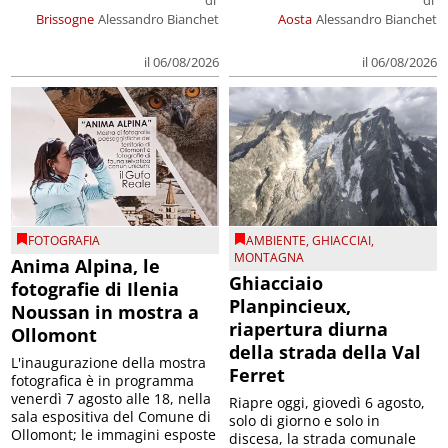
di
di
Brissogne
Alessandro Bianchet
Aosta
Alessandro Bianchet
il 06/08/2026
il 06/08/2026
FOTOGRAFIA
AMBIENTE
,
GHIACCIAI
,
MONTAGNA
Anima Alpina, le
Ghiacciaio
fotografie di Ilenia
Planpincieux,
Noussan in mostra a
riapertura diurna
Ollomont
della strada della Val
L'inaugurazione della mostra
Ferret
fotografica è in programma
venerdì 7 agosto alle 18, nella
Riapre oggi, giovedì 6 agosto,
sala espositiva del Comune di
solo di giorno e solo in
Ollomont; le immagini esposte
discesa, la strada comunale