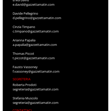
e.david@gazzettamatin.com
Davide Pellegrino
d.pellegrino@gazzettamatin.com
Cinzia Timpano
c.timpano@gazzettamatin.com
Arianna Papalia
a.papalia@gazzettamatin.com
Thomas Piccot
t.piccot@gazzettamatin.com
Fausto Vassoney
f.vassoney@gazzettamatin.com
SEGRETERIA
Roberta Prodoti
segreteria@gazzettamatin.com
Stefania Muscolo
segreteria@gazzettamatin.com
CONTATTACI