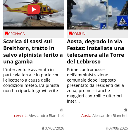
CRONACA
COMUNI
Scarica di sassi sul
Aosta, degrado in via
Breithorn, tratto in
Festaz: installata una
salvo alpinista ferito a
telecamera alla Torre
una gamba
del Lebbroso
L'intervento è avvenuto in
Prime contromosse
parte via terra e in parte con
dell'amministrazione
l'elicottero a causa delle
comunale dopo l'esposto
condizioni meteo. L'alpinista
presentato da residenti della
non ha riportato gravi ferite
zona; promessi anche
maggiori controlli e ulteriori
inter...
di
di
cervinia
Alessandro Bianchet
Aosta
Alessandro Bianchet
il 07/08/2026
il 07/08/2026