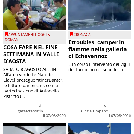
APPUNTAMENTI
,
OGGI &
CRONACA
DOMANI
Etroubles: camper in
COSA FARE NEL FINE
fiamme nella galleria
SETTIMANA IN VALLE
di Echevennoz
D’AOSTA
E in corso l'intervento dei vigili
SABATO 8 AGOSTO ALLEIN –
del fuoco, non ci sono feriti
All’area verde Le Plan-de-
Clavel prosegue “ItinerDante”,
le letture dantesche, con la
partecipazione di Antonello
Pistritto (...
di
di
gazzettamatin
Cinzia Timpano
il 07/08/2026
il 07/08/2026