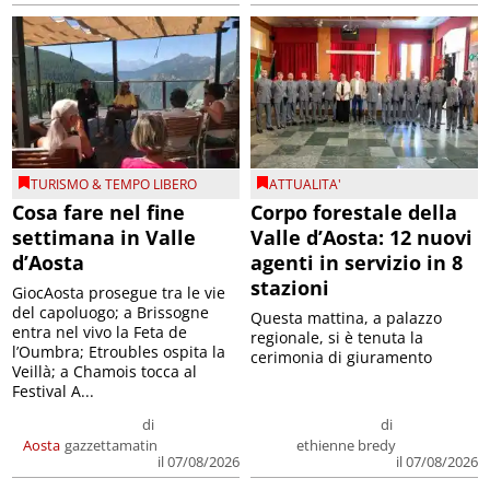
TURISMO & TEMPO LIBERO
ATTUALITA'
Cosa fare nel fine
Corpo forestale della
settimana in Valle
Valle d’Aosta: 12 nuovi
d’Aosta
agenti in servizio in 8
stazioni
GiocAosta prosegue tra le vie
del capoluogo; a Brissogne
Questa mattina, a palazzo
entra nel vivo la Feta de
regionale, si è tenuta la
l’Oumbra; Etroubles ospita la
cerimonia di giuramento
Veillà; a Chamois tocca al
Festival A...
di
di
Aosta
gazzettamatin
ethienne bredy
il 07/08/2026
il 07/08/2026