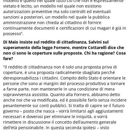
modello è quello nel quale tutto ciò che non è espressamente
vietato è lecito, un modello nel quale non esistono
autorizzazioni preventive ma solo controlli ed eventuali
sanzioni a posteriori, un modello nel quale la pubblica
amministrazione non chieda al cittadino di fornire
continuamente documenti e certificazioni di cui magari è già in
possesso”.
Di Maio insiste sul reddito di cittadinanza, Salvini sul
superamento della legge Fornero, mentre Cottarelli dice che
non ci sono le coperture sulle proposte. Chi ha ragione? Cosa
fare?
“Il reddito di cittadinanza non è solo una proposta priva di
coperture, è una proposta radicalmente sbagliata perché
deresponsabilizza i cittadini. Compito dello Stato è orientare le
persone che sono ai margini del processo produttivo a tornare
a farne parte, non mantenerle in una condizione di mera
sopravvivenza assistita. Quanto alla Fornero, abbiamo detto
anche noi che va modificata, ed è possibile farlo senza incidere
pesantemente sui conti pubblici. Si tratta di capire se il futuro
governo – posto che nasca – vorrà limitarsi agli aggiustamenti
necessari e doverosi per eliminare le iniquità, o vorrà
rimettere in discussione il concetto dell’aumento generale
dell’età pensionabile. In questa seconda ipotesi – visto