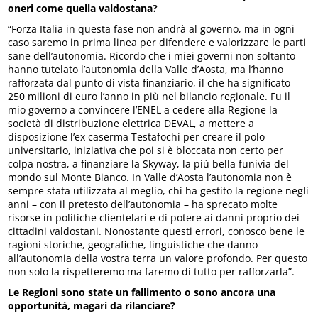
oneri come quella valdostana?
“Forza Italia in questa fase non andrà al governo, ma in ogni
caso saremo in prima linea per difendere e valorizzare le parti
sane dell’autonomia. Ricordo che i miei governi non soltanto
hanno tutelato l’autonomia della Valle d’Aosta, ma l’hanno
rafforzata dal punto di vista finanziario, il che ha significato
250 milioni di euro l’anno in più nel bilancio regionale. Fu il
mio governo a convincere l’ENEL a cedere alla Regione la
società di distribuzione elettrica DEVAL, a mettere a
disposizione l’ex caserma Testafochi per creare il polo
universitario, iniziativa che poi si è bloccata non certo per
colpa nostra, a finanziare la Skyway, la più bella funivia del
mondo sul Monte Bianco. In Valle d’Aosta l’autonomia non è
sempre stata utilizzata al meglio, chi ha gestito la regione negli
anni – con il pretesto dell’autonomia – ha sprecato molte
risorse in politiche clientelari e di potere ai danni proprio dei
cittadini valdostani. Nonostante questi errori, conosco bene le
ragioni storiche, geografiche, linguistiche che danno
all’autonomia della vostra terra un valore profondo. Per questo
non solo la rispetteremo ma faremo di tutto per rafforzarla”.
Le Regioni sono state un fallimento o sono ancora una
opportunità, magari da rilanciare?