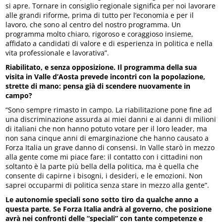
si apre. Tornare in consiglio regionale significa per noi lavorare
alle grandi riforme, prima di tutto per l’economia e per il
lavoro, che sono al centro del nostro programma. Un
programma molto chiaro, rigoroso e coraggioso insieme,
affidato a candidati di valore e di esperienza in politica e nella
vita professionale e lavorativa”.
Riabilitato, e senza opposizione. Il programma della sua
visita in Valle d’Aosta prevede incontri con la popolazione,
strette di mano: pensa già di scendere nuovamente in
campo?
“Sono sempre rimasto in campo. La riabilitazione pone fine ad
una discriminazione assurda ai miei danni e ai danni di milioni
di italiani che non hanno potuto votare per il loro leader, ma
non sana cinque anni di emarginazione che hanno causato a
Forza Italia un grave danno di consensi. In Valle starò in mezzo
alla gente come mi piace fare: il contatto con i cittadini non
soltanto è la parte più bella della politica, ma è quella che
consente di capirne i bisogni, i desideri, e le emozioni. Non
saprei occuparmi di politica senza stare in mezzo alla gente”.
Le autonomie speciali sono sotto tiro da qualche anno a
questa parte. Se Forza Italia andrà al governo, che posizione
avrà nei confronti delle “speciali” con tante competenze e