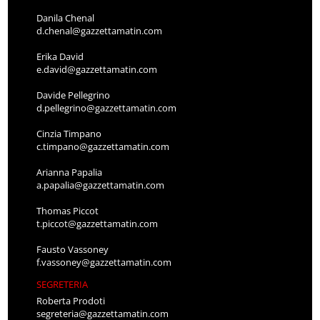
Danila Chenal
d.chenal@gazzettamatin.com
Erika David
e.david@gazzettamatin.com
Davide Pellegrino
d.pellegrino@gazzettamatin.com
Cinzia Timpano
c.timpano@gazzettamatin.com
Arianna Papalia
a.papalia@gazzettamatin.com
Thomas Piccot
t.piccot@gazzettamatin.com
Fausto Vassoney
f.vassoney@gazzettamatin.com
SEGRETERIA
Roberta Prodoti
segreteria@gazzettamatin.com