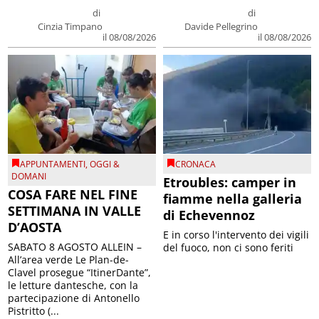
di
di
Cinzia Timpano
Davide Pellegrino
il 08/08/2026
il 08/08/2026
APPUNTAMENTI
,
OGGI &
CRONACA
DOMANI
Etroubles: camper in
COSA FARE NEL FINE
fiamme nella galleria
SETTIMANA IN VALLE
di Echevennoz
D’AOSTA
E in corso l'intervento dei vigili
SABATO 8 AGOSTO ALLEIN –
del fuoco, non ci sono feriti
All’area verde Le Plan-de-
Clavel prosegue “ItinerDante”,
le letture dantesche, con la
partecipazione di Antonello
Pistritto (...