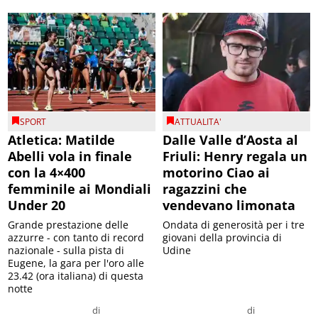
SPORT
ATTUALITA'
Atletica: Matilde
Dalle Valle d’Aosta al
Abelli vola in finale
Friuli: Henry regala un
con la 4×400
motorino Ciao ai
femminile ai Mondiali
ragazzini che
Under 20
vendevano limonata
Grande prestazione delle
Ondata di generosità per i tre
azzurre - con tanto di record
giovani della provincia di
nazionale - sulla pista di
Udine
Eugene, la gara per l'oro alle
23.42 (ora italiana) di questa
notte
di
di