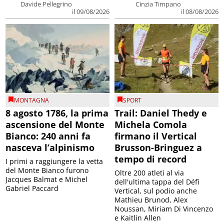
Davide Pellegrino
Cinzia Timpano
il 09/08/2026
il 08/08/2026
MONTAGNA
SPORT
8 agosto 1786, la prima
Trail: Daniel Thedy e
ascensione del Monte
Michela Comola
Bianco: 240 anni fa
firmano il Vertical
nasceva l’alpinismo
Brusson-Bringuez a
tempo di record
I primi a raggiungere la vetta
del Monte Bianco furono
Oltre 200 atleti al via
Jacques Balmat e Michel
dell'ultima tappa del Défì
Gabriel Paccard
Vertical, sul podio anche
Mathieu Brunod, Alex
Noussan, Miriam Di Vincenzo
e Kaitlin Allen