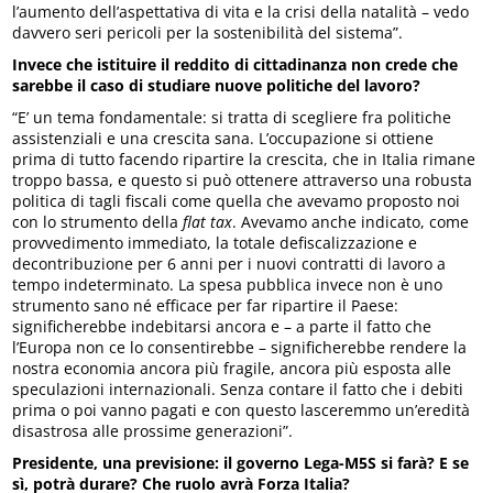
l’aumento dell’aspettativa di vita e la crisi della natalità – vedo
davvero seri pericoli per la sostenibilità del sistema”.
Invece che istituire il reddito di cittadinanza non crede che
sarebbe il caso di studiare nuove politiche del lavoro?
“E’ un tema fondamentale: si tratta di scegliere fra politiche
assistenziali e una crescita sana. L’occupazione si ottiene
prima di tutto facendo ripartire la crescita, che in Italia rimane
troppo bassa, e questo si può ottenere attraverso una robusta
politica di tagli fiscali come quella che avevamo proposto noi
con lo strumento della
flat tax
. Avevamo anche indicato, come
provvedimento immediato, la totale defiscalizzazione e
decontribuzione per 6 anni per i nuovi contratti di lavoro a
tempo indeterminato. La spesa pubblica invece non è uno
strumento sano né efficace per far ripartire il Paese:
significherebbe indebitarsi ancora e – a parte il fatto che
l’Europa non ce lo consentirebbe – significherebbe rendere la
nostra economia ancora più fragile, ancora più esposta alle
speculazioni internazionali. Senza contare il fatto che i debiti
prima o poi vanno pagati e con questo lasceremmo un’eredità
disastrosa alle prossime generazioni”.
Presidente, una previsione: il governo Lega-M5S si farà? E se
sì, potrà durare? Che ruolo avrà Forza Italia?