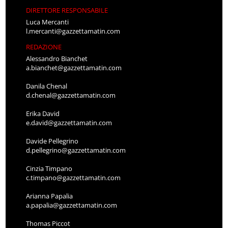
DIRETTORE RESPONSABILE
Luca Mercanti
l.mercanti@gazzettamatin.com
REDAZIONE
Alessandro Bianchet
a.bianchet@gazzettamatin.com
Danila Chenal
d.chenal@gazzettamatin.com
Erika David
e.david@gazzettamatin.com
Davide Pellegrino
d.pellegrino@gazzettamatin.com
Cinzia Timpano
c.timpano@gazzettamatin.com
Arianna Papalia
a.papalia@gazzettamatin.com
Thomas Piccot