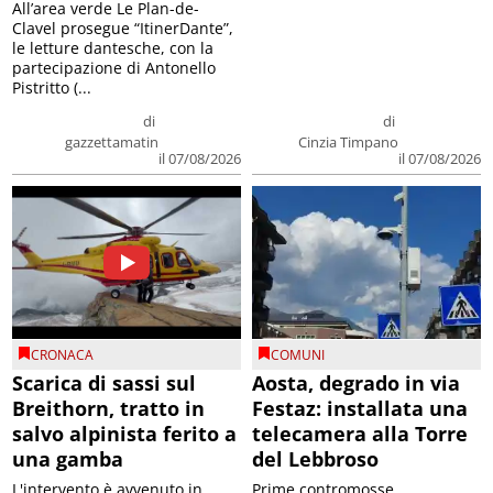
All’area verde Le Plan-de-
Clavel prosegue “ItinerDante”,
le letture dantesche, con la
partecipazione di Antonello
Pistritto (...
di
di
gazzettamatin
Cinzia Timpano
il 07/08/2026
il 07/08/2026
CRONACA
COMUNI
Scarica di sassi sul
Aosta, degrado in via
Breithorn, tratto in
Festaz: installata una
salvo alpinista ferito a
telecamera alla Torre
una gamba
del Lebbroso
L'intervento è avvenuto in
Prime contromosse