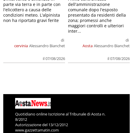
parte via terra e in parte con
dell'amministrazione
l'elicottero a causa delle
comunale dopo l'esposto
condizioni meteo. L'alpinista
presentato da residenti della
non ha riportato gravi ferite
zona; promessi anche
maggiori controlli e ulteriori
inter...
di
di
cervinia
Alessandro Bianchet
Aosta
Alessandro Bianchet
il 07/08/2026
il 07/08/2026
Quotidiano online Iscrizione al Tribunale di Aosta n.
8/2012
Autorizzazione del 13/12/2012
www.gazzettamatin.com