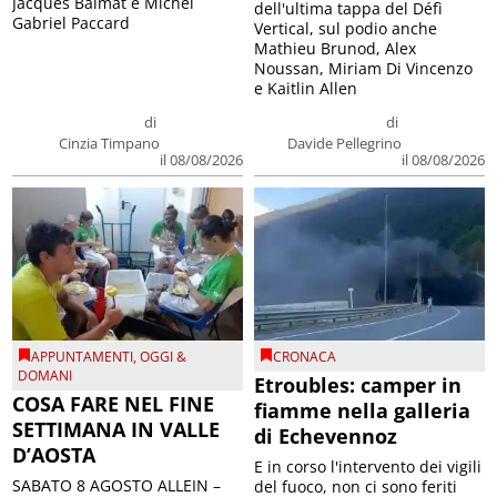
Jacques Balmat e Michel
dell'ultima tappa del Défì
Gabriel Paccard
Vertical, sul podio anche
Mathieu Brunod, Alex
Noussan, Miriam Di Vincenzo
e Kaitlin Allen
di
di
Cinzia Timpano
Davide Pellegrino
il 08/08/2026
il 08/08/2026
APPUNTAMENTI
,
OGGI &
CRONACA
DOMANI
Etroubles: camper in
COSA FARE NEL FINE
fiamme nella galleria
SETTIMANA IN VALLE
di Echevennoz
D’AOSTA
E in corso l'intervento dei vigili
SABATO 8 AGOSTO ALLEIN –
del fuoco, non ci sono feriti