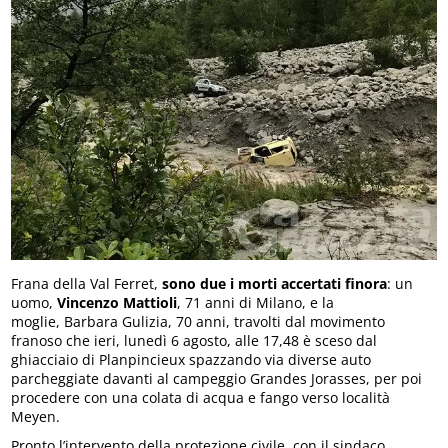
Frana della Val Ferret,
sono due i morti accertati finora
: un
uomo,
Vincenzo Mattioli
, 71 anni di Milano, e la
moglie, Barbara Gulizia, 70 anni, travolti dal movimento
franoso che ieri, lunedì 6 agosto, alle 17,48 è sceso dal
ghiacciaio di Planpincieux spazzando via diverse auto
parcheggiate davanti al campeggio Grandes Jorasses, per poi
procedere con una colata di acqua e fango verso località
Meyen.
Pronto l’intervento della protezione civile, con il sindaco