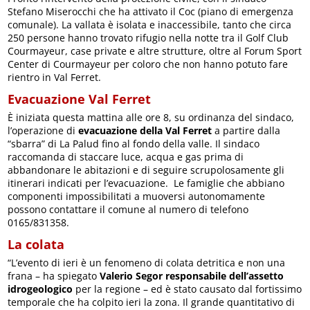
Stefano Miserocchi che ha attivato il Coc (piano di emergenza
comunale). La vallata è isolata e inaccessibile, tanto che circa
250 persone hanno trovato rifugio nella notte tra il Golf Club
Courmayeur, case private e altre strutture, oltre al Forum Sport
Center di Courmayeur per coloro che non hanno potuto fare
rientro in Val Ferret.
Evacuazione Val Ferret
È iniziata questa mattina alle ore 8, su ordinanza del sindaco,
l’operazione di
evacuazione della Val Ferret
a partire dalla
“sbarra” di La Palud fino al fondo della valle. Il sindaco
raccomanda di staccare luce, acqua e gas prima di
abbandonare le abitazioni e di seguire scrupolosamente gli
itinerari indicati per l’evacuazione. Le famiglie che abbiano
componenti impossibilitati a muoversi autonomamente
possono contattare il comune al numero di telefono
0165/831358.
La colata
“L’evento di ieri è un fenomeno di colata detritica e non una
frana – ha spiegato
Valerio Segor responsabile dell’assetto
idrogeologico
per la regione – ed è stato causato dal fortissimo
temporale che ha colpito ieri la zona. Il grande quantitativo di