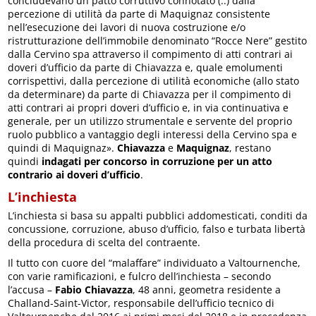
concludevano un patto corruttivo connotato (..) dalla
percezione di utilità da parte di Maquignaz consistente
nell’esecuzione dei lavori di nuova costruzione e/o
ristrutturazione dell’immobile denominato “Rocce Nere” gestito
dalla Cervino spa attraverso il compimento di atti contrari ai
doveri d’ufficio da parte di Chiavazza e, quale emolumenti
corrispettivi, dalla percezione di utilità economiche (allo stato
da determinare) da parte di Chiavazza per il compimento di
atti contrari ai propri doveri d’ufficio e, in via continuativa e
generale, per un utilizzo strumentale e servente del proprio
ruolo pubblico a vantaggio degli interessi della Cervino spa e
quindi di Maquignaz».
Chiavazza
e
Maquignaz
, restano
quindi
indagati per concorso in corruzione per un atto
contrario ai doveri d’ufficio
.
L’inchiesta
L’inchiesta si basa su appalti pubblici addomesticati, conditi da
concussione, corruzione, abuso d’ufficio, falso e turbata libertà
della procedura di scelta del contraente.
Il tutto con cuore del “malaffare” individuato a Valtournenche,
con varie ramificazioni, e fulcro dell’inchiesta – secondo
l’accusa –
Fabio Chiavazza
, 48 anni, geometra residente a
Challand-Saint-Victor, responsabile dell’ufficio tecnico di