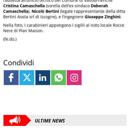
l’addetta all’ufficio tecnico del Comune di Valtournenche
Cristina Camaschella
(sorella dell’ex sindaco
Deborah
Camaschella
),
Nicolò Bertini
(legale rappresentante della ditta
Bertini Aosta srl di Issogne), e l’ingegnere
Giuseppe Zinghinì
.
Nella foto, i carabinieri appongono i sigilli al noto locale Rocce
Nere di Plan Maison.
(fe.do.)
Condividi
ULTIME NEWS