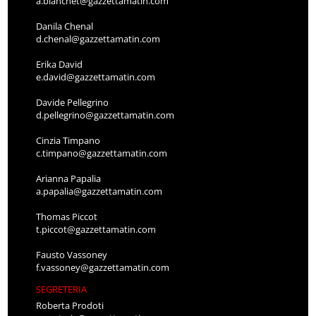
a.bianchet@gazzettamatin.com
Danila Chenal
d.chenal@gazzettamatin.com
Erika David
e.david@gazzettamatin.com
Davide Pellegrino
d.pellegrino@gazzettamatin.com
Cinzia Timpano
c.timpano@gazzettamatin.com
Arianna Papalia
a.papalia@gazzettamatin.com
Thomas Piccot
t.piccot@gazzettamatin.com
Fausto Vassoney
f.vassoney@gazzettamatin.com
SEGRETERIA
Roberta Prodoti