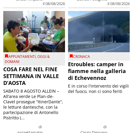
il 08/08/2026
il 08/08/2026
APPUNTAMENTI
,
OGGI &
CRONACA
DOMANI
Etroubles: camper in
COSA FARE NEL FINE
fiamme nella galleria
SETTIMANA IN VALLE
di Echevennoz
D’AOSTA
E in corso l'intervento dei vigili
SABATO 8 AGOSTO ALLEIN –
del fuoco, non ci sono feriti
All’area verde Le Plan-de-
Clavel prosegue “ItinerDante”,
le letture dantesche, con la
partecipazione di Antonello
Pistritto (...
di
di
gazzettamatin
Cinzia Timpano