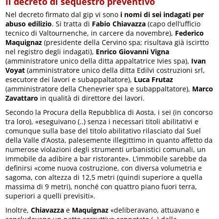
Il decreto di sequestro preventivo
Nel decreto firmato dal gip vi sono
i nomi di sei indagati per
abuso edilizio
. Si tratta di
Fabio Chiavazza
(capo dell’ufficio
tecnico di Valtournenche, in carcere da novembre),
Federico
Maquignaz
(presidente della Cervino spa; risultava già iscirtto
nel registro degli indagati),
Enrico Giovanni Vigna
(amministratore unico della ditta appaltatrice Ivies spa),
Ivan
Voyat
(amministratore unico della ditta Edilvi costruzioni srl,
esecutore dei lavori e subappaltatore),
Luca Frutaz
(amministratore della Chenevrier spa e subappaltatore),
Marco
Zavattaro
in qualità di direttore dei lavori.
Secondo la Procura della Repubblica di Aosta, i sei (in concorso
tra loro), «eseguivano (..) senza i necessari titoli abilitativi e
comunque sulla base del titolo abilitativo rilasciato dal Suel
della Valle d’Aosta, palesemente illegittimo in quanto affetto da
numerose violazioni degli strumenti urbanistici comunali, un
immobile da adibire a bar ristorante». L’immobile sarebbe da
definirsi «come nuova costruzione, con diversa volumetria e
sagoma, con altezza di 12,5 metri (quindi superiore a quella
massima di 9 metri), nonché con quattro piano fuori terra,
superiori a quelli previsiti».
Inoltre,
Chiavazza
e
Maquignaz
«deliberavano, attuavano e