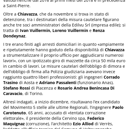
Valtournenche dal 2016 ai primi mesi del 2018 e in precedenza
a Saint-Pierre.
Oltre a
Chiavazza
, che da novembre si trova in stato di
detenzione, tra i destinatari della misura cautelare figurano
anche tre soci amministratori della Edilvu Srl (impresa edile); si
tratta di
Ivan Vuillermin, Loreno Vuillermin
e
Renza
Dondeynaz
.
I tre erano finiti agli arresti domiciliari in quanto «ampiamente
e ripetutamente hanno goduto della disponibilità di
Chiavazza
a strumentalizzare il proprio ufficio per aggiudicarsi numerosi
lavori», con un ipotizzato giro di mazzette da circa 50 mila euro
in cambio di lavori. Le misure cautelari dell’obbligo di dimora e
dell’obbligo di firma alla Polizia giudiziaria avevano invece
raggiunto quattro liberi professionisti: gli ingegneri
Corrado
Trasino
di Aosta e
Adriano Passalenti
(funzionario Anas),
Stefano Rossi
di Piacenza e
Rosario Andrea Benincasa Di
Caravacio
, di Torino.
Altresì indagati, a inizio dicembre, risultavano l’ex candidato
del Movimento 5 stelle alle ultime Regionali, l’ingegnere
Paolo
Carotenuto
, 65 anni, accusato di «tentata corruzione
elettorale», il presidente della Cervino spa,
Federico
Maquignaz
(corruzione), l’architetto
Ezio Alliod
di Verrès,