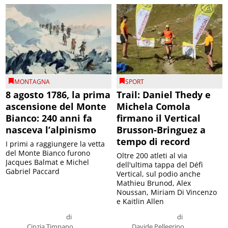
MONTAGNA
SPORT
8 agosto 1786, la prima
Trail: Daniel Thedy e
ascensione del Monte
Michela Comola
Bianco: 240 anni fa
firmano il Vertical
nasceva l’alpinismo
Brusson-Bringuez a
tempo di record
I primi a raggiungere la vetta
del Monte Bianco furono
Oltre 200 atleti al via
Jacques Balmat e Michel
dell'ultima tappa del Défì
Gabriel Paccard
Vertical, sul podio anche
Mathieu Brunod, Alex
Noussan, Miriam Di Vincenzo
e Kaitlin Allen
di
di
Cinzia Timpano
Davide Pellegrino