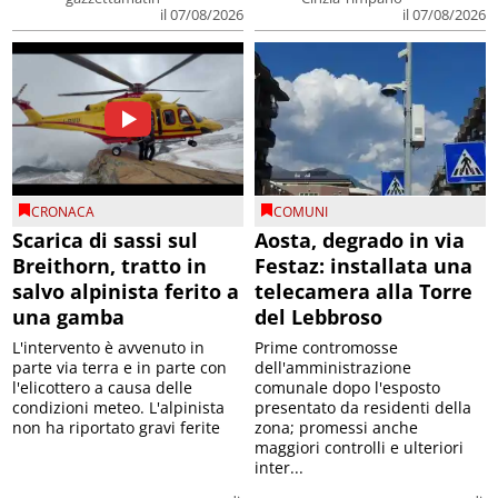
il 07/08/2026
il 07/08/2026
CRONACA
COMUNI
Scarica di sassi sul
Aosta, degrado in via
Breithorn, tratto in
Festaz: installata una
salvo alpinista ferito a
telecamera alla Torre
una gamba
del Lebbroso
L'intervento è avvenuto in
Prime contromosse
parte via terra e in parte con
dell'amministrazione
l'elicottero a causa delle
comunale dopo l'esposto
condizioni meteo. L'alpinista
presentato da residenti della
non ha riportato gravi ferite
zona; promessi anche
maggiori controlli e ulteriori
inter...