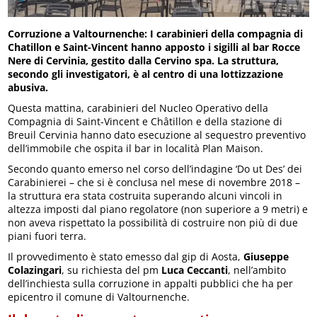
Corruzione a Valtournenche: I carabinieri della compagnia di
Chatillon e Saint-Vincent hanno apposto i sigilli al bar Rocce
Nere di Cervinia, gestito dalla Cervino spa. La struttura,
secondo gli investigatori, è al centro di una lottizzazione
abusiva.
Questa mattina, carabinieri del Nucleo Operativo della
Compagnia di Saint-Vincent e Châtillon e della stazione di
Breuil Cervinia hanno dato esecuzione al sequestro preventivo
dell’immobile che ospita il bar in località Plan Maison.
Secondo quanto emerso nel corso dell’indagine ‘Do ut Des’ dei
Carabinierei – che si è conclusa nel mese di novembre 2018 –
la struttura era stata costruita superando alcuni vincoli in
altezza imposti dal piano regolatore (non superiore a 9 metri) e
non aveva rispettato la possibilità di costruire non più di due
piani fuori terra.
Il provvedimento è stato emesso dal gip di Aosta,
Giuseppe
Colazingari
, su richiesta del pm
Luca Ceccanti
, nell’ambito
dell’inchiesta sulla corruzione in appalti pubblici che ha per
epicentro il comune di Valtournenche.