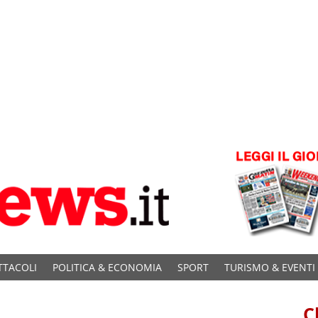
TTACOLI
POLITICA & ECONOMIA
SPORT
TURISMO & EVENTI
C