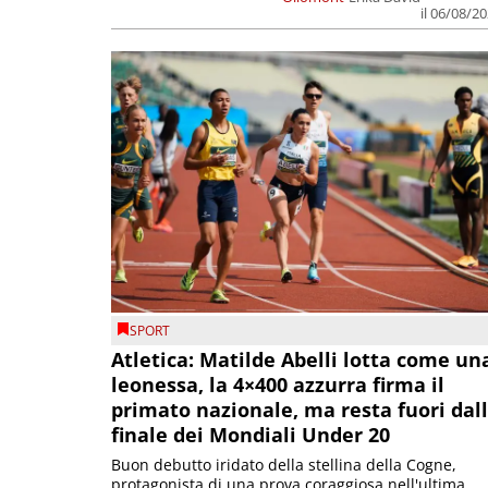
il 06/08/2
SPORT
Atletica: Matilde Abelli lotta come un
leonessa, la 4×400 azzurra firma il
primato nazionale, ma resta fuori dal
finale dei Mondiali Under 20
Buon debutto iridato della stellina della Cogne,
protagonista di una prova coraggiosa nell'ultima