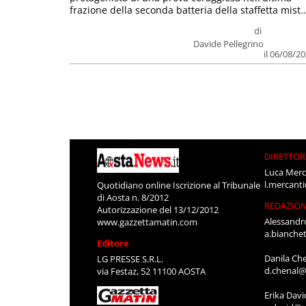
frazione della seconda batteria della staffetta mist..
di
Davide Pellegrino
il 06/08/2
DIRETTOR
Luca Merc
l.mercant
Quotidiano online Iscrizione al Tribunale
di Aosta n. 8/2012
REDAZIO
Autorizzazione del 13/12/2012
Alessandr
www.gazzettamatin.com
a.bianche
Editore
Danila Ch
LG PRESSE S.R.L.
d.chenal@
via Festaz, 52 11100 AOSTA
Erika Davi