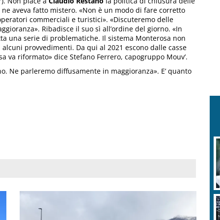
). Non piace a
Claudio Restano
la politica di chiusura delle
n ne aveva fatto mistero. «Non è un modo di fare corretto
operatori commerciali e turistici». «Discuteremo delle
gioranza». Ribadisce il suo sì all’ordine del giorno. «In
tta una serie di problematiche. Il sistema Monterosa non
di alcuni provvedimenti. Da qui al 2021 escono dalle casse
osa va riformato» dice Stefano Ferrero, capogruppo Mouv’.
orno. Ne parleremo diffusamente in maggioranza». E’ quanto