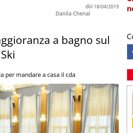
di
il
18/04/2019
n
Danila Chenal
C
maggioranza a bagno sul
Ski
a per mandare a casa il cda