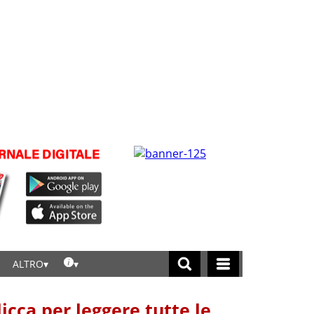
ALTRO
licca per leggere tutte le