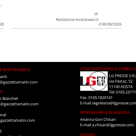
.
di
Redazione Aostanews.it
026
il 06/08/2026
CONCESSIONARIA DI PUBBLIC
E RESPONSABILE
LG PRESSE S.R.
anti
via Festaz, 52
i@gazzettamatin.com
11100 AOSTA
NE
Tel: 0165.2317
Fax: 0165.1820141
o Bianchet
E-mail
segreteria@lgpresse.co
t@gazzettamatin.com
RESPONSABILE DI AGENZIA
enal
Arianna Gori Chisari
gazzettamatin.com
E-mail
a.chisari@lgpresse.com
d
Account