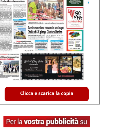
Clicca e scarica la copia