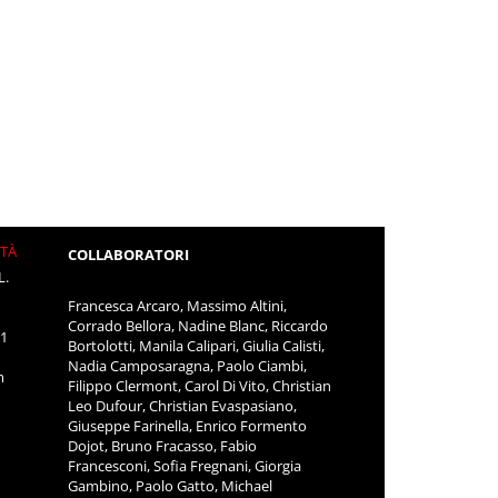
ITÀ
COLLABORATORI
L.
Francesca Arcaro, Massimo Altini,
Corrado Bellora, Nadine Blanc, Riccardo
11
Bortolotti, Manila Calipari, Giulia Calisti,
Nadia Camposaragna, Paolo Ciambi,
m
Filippo Clermont, Carol Di Vito, Christian
Leo Dufour, Christian Evaspasiano,
Giuseppe Farinella, Enrico Formento
Dojot, Bruno Fracasso, Fabio
Francesconi, Sofia Fregnani, Giorgia
Gambino, Paolo Gatto, Michael