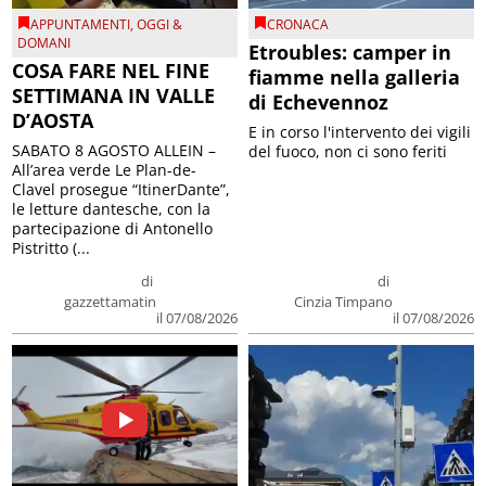
APPUNTAMENTI
,
OGGI &
CRONACA
DOMANI
Etroubles: camper in
COSA FARE NEL FINE
fiamme nella galleria
SETTIMANA IN VALLE
di Echevennoz
D’AOSTA
E in corso l'intervento dei vigili
SABATO 8 AGOSTO ALLEIN –
del fuoco, non ci sono feriti
All’area verde Le Plan-de-
Clavel prosegue “ItinerDante”,
le letture dantesche, con la
partecipazione di Antonello
Pistritto (...
di
di
gazzettamatin
Cinzia Timpano
il 07/08/2026
il 07/08/2026