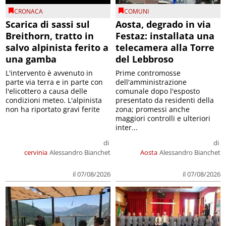
CRONACA
COMUNI
Scarica di sassi sul
Aosta, degrado in via
Breithorn, tratto in
Festaz: installata una
salvo alpinista ferito a
telecamera alla Torre
una gamba
del Lebbroso
L'intervento è avvenuto in
Prime contromosse
parte via terra e in parte con
dell'amministrazione
l'elicottero a causa delle
comunale dopo l'esposto
condizioni meteo. L'alpinista
presentato da residenti della
non ha riportato gravi ferite
zona; promessi anche
maggiori controlli e ulteriori
inter...
di
di
cervinia
Alessandro Bianchet
Aosta
Alessandro Bianchet
il 07/08/2026
il 07/08/2026