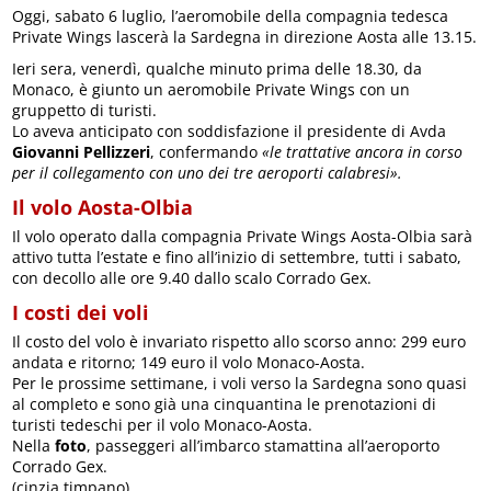
Oggi, sabato 6 luglio, l’aeromobile della compagnia tedesca
Private Wings lascerà la Sardegna in direzione Aosta alle 13.15.
Ieri sera, venerdì, qualche minuto prima delle 18.30, da
Monaco, è giunto un aeromobile Private Wings con un
gruppetto di turisti.
Lo aveva anticipato con soddisfazione il presidente di Avda
Giovanni Pellizzeri
, confermando
«le trattative ancora in corso
per il collegamento con uno dei tre aeroporti calabresi».
Il volo Aosta-Olbia
Il volo operato dalla compagnia Private Wings Aosta-Olbia sarà
attivo tutta l’estate e fino all’inizio di settembre, tutti i sabato,
con decollo alle ore 9.40 dallo scalo Corrado Gex.
I costi dei voli
Il costo del volo è invariato rispetto allo scorso anno: 299 euro
andata e ritorno; 149 euro il volo Monaco-Aosta.
Per le prossime settimane, i voli verso la Sardegna sono quasi
al completo e sono già una cinquantina le prenotazioni di
turisti tedeschi per il volo Monaco-Aosta.
Nella
foto
, passeggeri all’imbarco stamattina all’aeroporto
Corrado Gex.
(cinzia timpano)