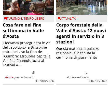
TURISMO & TEMPO LIBERO
ATTUALITA'
Cosa fare nel fine
Corpo forestale della
settimana in Valle
Valle d’Aosta: 12 nuovi
d’Aosta
agenti in servizio in 8
stazioni
GiocAosta prosegue tra le vie
del capoluogo; a Brissogne
Questa mattina, a palazzo
entra nel vivo la Feta de
regionale, si è tenuta la
l’Oumbra; Etroubles ospita la
cerimonia di giuramento
Veillà; a Chamois tocca al
Festival A...
di
di
Aosta
gazzettamatin
ethienne bredy
il 07/08/2026
il 07/08/2026