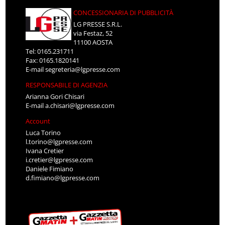
CONCESSIONARIA DI PUBBLICITÀ
LG PRESSE S.R.L.
via Festaz, 52
11100 AOSTA
Tel: 0165.231711
Fax: 0165.1820141
E-mail
segreteria@lgpresse.com
RESPONSABILE DI AGENZIA
Arianna Gori Chisari
E-mail
a.chisari@lgpresse.com
Account
Luca Torino
l.torino@lgpresse.com
Ivana Cretier
i.cretier@lgpresse.com
Daniele Fimiano
d.fimiano@lgpresse.com