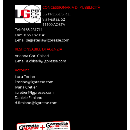
CONCESSIONARIA DI PUBBLICITÀ
LG PRESSE S.R.L.
via Festaz, 52
11100 AOSTA
Tel: 0165.231711
Fax: 0165.1820141
E-mail
segreteria@lgpresse.com
RESPONSABILE DI AGENZIA
Arianna Gori Chisari
E-mail
a.chisari@lgpresse.com
Account
Luca Torino
l.torino@lgpresse.com
Ivana Cretier
i.cretier@lgpresse.com
Daniele Fimiano
d.fimiano@lgpresse.com