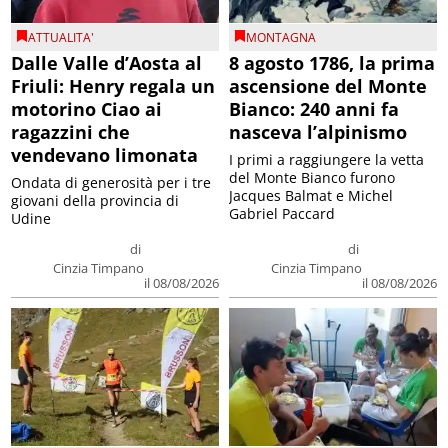
ATTUALITA'
MONTAGNA
Dalle Valle d’Aosta al
8 agosto 1786, la prima
Friuli: Henry regala un
ascensione del Monte
motorino Ciao ai
Bianco: 240 anni fa
ragazzini che
nasceva l’alpinismo
vendevano limonata
I primi a raggiungere la vetta
del Monte Bianco furono
Ondata di generosità per i tre
Jacques Balmat e Michel
giovani della provincia di
Gabriel Paccard
Udine
di
di
Cinzia Timpano
Cinzia Timpano
il 08/08/2026
il 08/08/2026