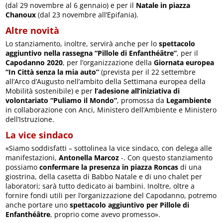
(dal 29 novembre al 6 gennaio) e per il
Natale in piazza
Chanoux
(dal 23 novembre all’Epifania).
Altre novità
Lo stanziamento, inoltre, servirà anche per lo
spettacolo
aggiuntivo nella rassegna “Pillole di Enfanthéâtre”
, per il
Capodanno 2020
, per l’organizzazione della
Giornata europea
“In Città senza la mia auto”
(prevista per il 22 settembre
all’Arco d’Augusto nell’ambito della Settimana europea della
Mobilità sostenibile) e per
l’adesione all’iniziativa di
volontariato “Puliamo il Mondo”
, promossa da
Legambiente
in collaborazione con Anci, Ministero dell’Ambiente e Ministero
dell’Istruzione.
La vice sindaco
«Siamo soddisfatti – sottolinea la vice sindaco, con delega alle
manifestazioni,
Antonella Marcoz
-. Con questo stanziamento
possiamo
confermare la presenza in piazza Roncas
di una
giostrina, della casetta di Babbo Natale e di uno chalet per
laboratori; sarà tutto dedicato ai bambini. Inoltre, oltre a
fornire fondi utili per l’organizzazione del Capodanno, potremo
anche portare uno
spettacolo aggiuntivo per Pillole di
Enfanthéâtre
, proprio come avevo promesso».