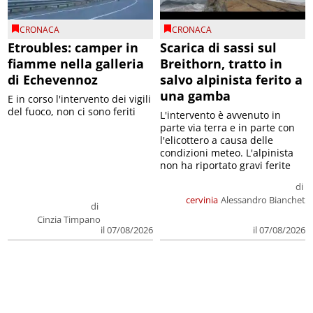
CRONACA
CRONACA
Etroubles: camper in
Scarica di sassi sul
fiamme nella galleria
Breithorn, tratto in
di Echevennoz
salvo alpinista ferito a
una gamba
E in corso l'intervento dei vigili
del fuoco, non ci sono feriti
L'intervento è avvenuto in
parte via terra e in parte con
l'elicottero a causa delle
condizioni meteo. L'alpinista
non ha riportato gravi ferite
di
cervinia
Alessandro Bianchet
di
Cinzia Timpano
il 07/08/2026
il 07/08/2026