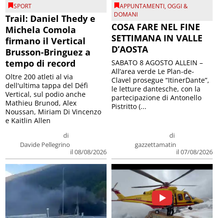
SPORT
APPUNTAMENTI
,
OGGI &
DOMANI
Trail: Daniel Thedy e
COSA FARE NEL FINE
Michela Comola
SETTIMANA IN VALLE
firmano il Vertical
D’AOSTA
Brusson-Bringuez a
tempo di record
SABATO 8 AGOSTO ALLEIN –
All’area verde Le Plan-de-
Oltre 200 atleti al via
Clavel prosegue “ItinerDante”,
dell'ultima tappa del Défì
le letture dantesche, con la
Vertical, sul podio anche
partecipazione di Antonello
Mathieu Brunod, Alex
Pistritto (...
Noussan, Miriam Di Vincenzo
e Kaitlin Allen
di
di
Davide Pellegrino
gazzettamatin
il 08/08/2026
il 07/08/2026