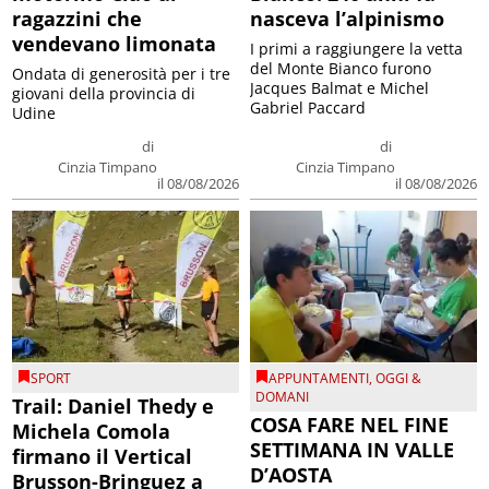
ragazzini che
nasceva l’alpinismo
vendevano limonata
I primi a raggiungere la vetta
del Monte Bianco furono
Ondata di generosità per i tre
Jacques Balmat e Michel
giovani della provincia di
Gabriel Paccard
Udine
di
di
Cinzia Timpano
Cinzia Timpano
il 08/08/2026
il 08/08/2026
SPORT
APPUNTAMENTI
,
OGGI &
DOMANI
Trail: Daniel Thedy e
COSA FARE NEL FINE
Michela Comola
SETTIMANA IN VALLE
firmano il Vertical
D’AOSTA
Brusson-Bringuez a