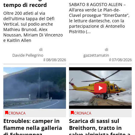
tempo di record
SABATO 8 AGOSTO ALLEIN –
All’area verde Le Plan-de-
Oltre 200 atleti al via
Clavel prosegue “ItinerDante”,
dell'ultima tappa del Défì
le letture dantesche, con la
Vertical, sul podio anche
partecipazione di Antonello
Mathieu Brunod, Alex
Pistritto (...
Noussan, Miriam Di Vincenzo
e Kaitlin Allen
di
di
Davide Pellegrino
gazzettamatin
il 08/08/2026
il 07/08/2026
CRONACA
CRONACA
Etroubles: camper in
Scarica di sassi sul
fiamme nella galleria
Breithorn, tratto in
di Echevennoz
salvo alpinista ferito a