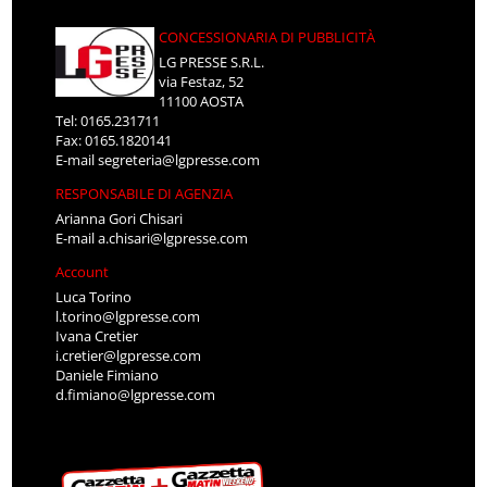
CONCESSIONARIA DI PUBBLICITÀ
LG PRESSE S.R.L.
via Festaz, 52
11100 AOSTA
Tel: 0165.231711
Fax: 0165.1820141
E-mail
segreteria@lgpresse.com
RESPONSABILE DI AGENZIA
Arianna Gori Chisari
E-mail
a.chisari@lgpresse.com
Account
Luca Torino
l.torino@lgpresse.com
Ivana Cretier
i.cretier@lgpresse.com
Daniele Fimiano
d.fimiano@lgpresse.com