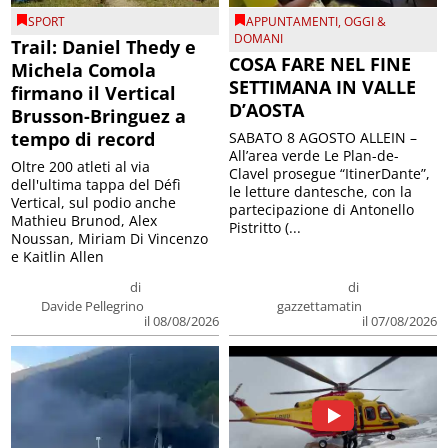
SPORT
APPUNTAMENTI
,
OGGI &
DOMANI
Trail: Daniel Thedy e
COSA FARE NEL FINE
Michela Comola
SETTIMANA IN VALLE
firmano il Vertical
D’AOSTA
Brusson-Bringuez a
tempo di record
SABATO 8 AGOSTO ALLEIN –
All’area verde Le Plan-de-
Oltre 200 atleti al via
Clavel prosegue “ItinerDante”,
dell'ultima tappa del Défì
le letture dantesche, con la
Vertical, sul podio anche
partecipazione di Antonello
Mathieu Brunod, Alex
Pistritto (...
Noussan, Miriam Di Vincenzo
e Kaitlin Allen
di
di
Davide Pellegrino
gazzettamatin
il 08/08/2026
il 07/08/2026