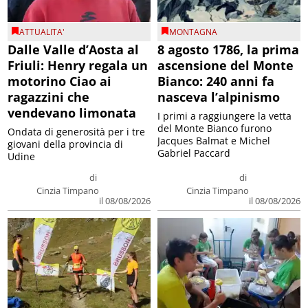
ATTUALITA'
MONTAGNA
Dalle Valle d’Aosta al
8 agosto 1786, la prima
Friuli: Henry regala un
ascensione del Monte
motorino Ciao ai
Bianco: 240 anni fa
ragazzini che
nasceva l’alpinismo
vendevano limonata
I primi a raggiungere la vetta
del Monte Bianco furono
Ondata di generosità per i tre
Jacques Balmat e Michel
giovani della provincia di
Gabriel Paccard
Udine
di
di
Cinzia Timpano
Cinzia Timpano
il 08/08/2026
il 08/08/2026