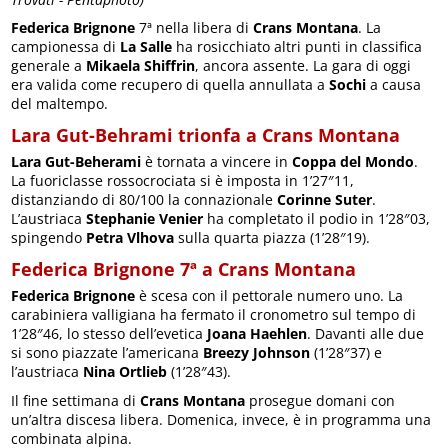
Federica Brignone
7ª nella libera di
Crans Montana
. La
campionessa di
La Salle
ha rosicchiato altri punti in classifica
generale a
Mikaela Shiffrin
, ancora assente. La gara di oggi
era valida come recupero di quella annullata a
Sochi
a causa
del maltempo.
Lara Gut-Behrami trionfa a Crans Montana
Lara Gut-Beherami
è tornata a vincere in
Coppa del Mondo
.
La fuoriclasse rossocrociata si è imposta in 1’27″11,
distanziando di 80/100 la connazionale
Corinne Suter
.
L’austriaca
Stephanie Venier
ha completato il podio in 1’28″03,
spingendo
Petra Vlhova
sulla quarta piazza (1’28″19).
Federica Brignone 7ª a Crans Montana
Federica Brignone
è scesa con il pettorale numero uno. La
carabiniera valligiana ha fermato il cronometro sul tempo di
1’28″46, lo stesso dell’evetica
Joana Haehlen
. Davanti alle due
si sono piazzate l’americana
Breezy Johnson
(1’28″37) e
l’austriaca
Nina Ortlieb
(1’28″43).
Il fine settimana di
Crans Montana
prosegue domani con
un’altra discesa libera. Domenica, invece, è in programma una
combinata alpina.