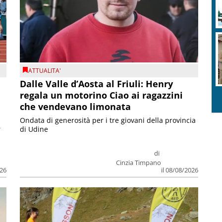
ATTUALITA'
Dalle Valle d’Aosta al Friuli: Henry
regala un motorino Ciao ai ragazzini
che vendevano limonata
Ondata di generosità per i tre giovani della provincia
r
di Udine
di
Cinzia Timpano
026
il 08/08/2026