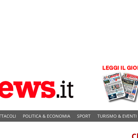
TTACOLI
POLITICA & ECONOMIA
SPORT
TURISMO & EVENTI
C