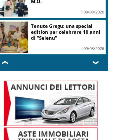
M.O.
il 09/08/2026
Tenute Gregu: una special
edition per celebrare 10 anni
di “Selenu”
il 09/08/2026
❮
❯