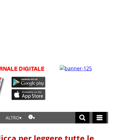
ALTRO
licca per leggere tutte le