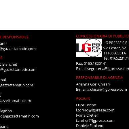
CONCESSIONARIA DI PUBBLIC
E RESPONSABILE
LG PRESSE S.R.
anti
via Festaz, 52
i@gazzettamatin.com
11100 AOSTA
NE
Tel: 0165.2317
Fax: 0165.1820141
o Bianchet
E-mail
segreteria@lgpresse.co
t@gazzettamatin.com
RESPONSABILE DI AGENZIA
enal
Arianna Gori Chisari
gazzettamatin.com
E-mail
a.chisari@lgpresse.com
d
Account
azzettamatin.com
Luca Torino
l.torino@lgpresse.com
legrino
Ivana Cretier
ino@gazzettamatin.com
i.cretier@lgpresse.com
Daniele Fimiano
mpano