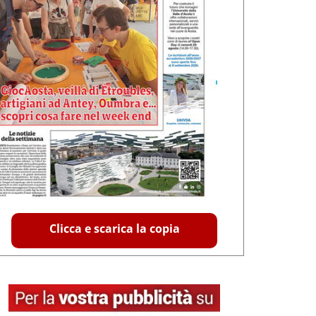
Clicca e scarica la copia