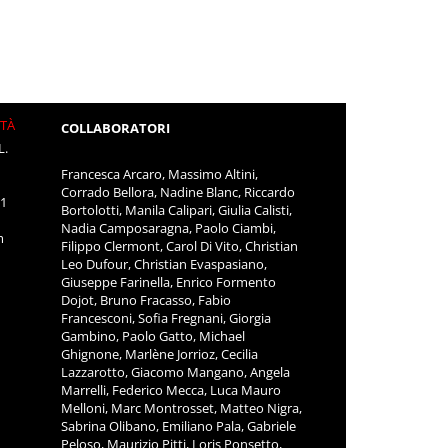
ITÀ
COLLABORATORI
L.
Francesca Arcaro, Massimo Altini,
Corrado Bellora, Nadine Blanc, Riccardo
11
Bortolotti, Manila Calipari, Giulia Calisti,
Nadia Camposaragna, Paolo Ciambi,
m
Filippo Clermont, Carol Di Vito, Christian
Leo Dufour, Christian Evaspasiano,
Giuseppe Farinella, Enrico Formento
Dojot, Bruno Fracasso, Fabio
Francesconi, Sofia Fregnani, Giorgia
Gambino, Paolo Gatto, Michael
Ghignone, Marlène Jorrioz, Cecilia
Lazzarotto, Giacomo Mangano, Angela
Marrelli, Federico Mecca, Luca Mauro
Melloni, Marc Montrosset, Matteo Nigra,
Sabrina Olibano, Emiliano Pala, Gabriele
Peloso, Maurizio Pitti, Loris Ponsetto,