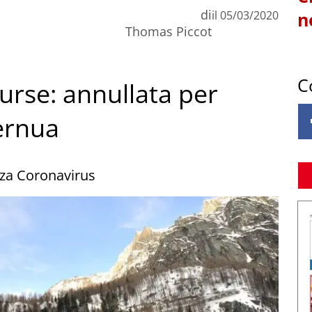
di
il
05/03/2020
n
Thomas Piccot
C
urse: annullata per
ernua
nza Coronavirus