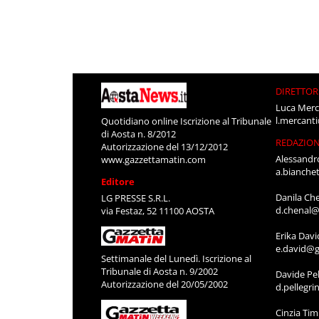
DIRETTOR
Luca Merc
l.mercant
Quotidiano online Iscrizione al Tribunale
di Aosta n. 8/2012
REDAZIO
Autorizzazione del 13/12/2012
Alessandr
www.gazzettamatin.com
a.bianche
Editore
Danila Ch
LG PRESSE S.R.L.
d.chenal@
via Festaz, 52 11100 AOSTA
Erika Davi
e.david@g
Settimanale del Lunedì. Iscrizione al
Tribunale di Aosta n. 9/2002
Davide Pel
Autorizzazione del 20/05/2002
d.pellegr
Cinzia Ti