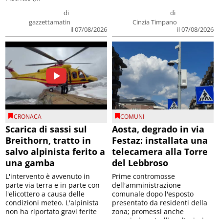
di
di
gazzettamatin
Cinzia Timpano
il 07/08/2026
il 07/08/2026
CRONACA
COMUNI
Scarica di sassi sul
Aosta, degrado in via
Breithorn, tratto in
Festaz: installata una
salvo alpinista ferito a
telecamera alla Torre
una gamba
del Lebbroso
L'intervento è avvenuto in
Prime contromosse
parte via terra e in parte con
dell'amministrazione
l'elicottero a causa delle
comunale dopo l'esposto
condizioni meteo. L'alpinista
presentato da residenti della
non ha riportato gravi ferite
zona; promessi anche