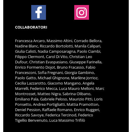
COLLABORATORI
Francesca Arcaro, Massimo Altini, Corrado Bellora,
Nadine Blanc, Riccardo Bortolotti, Manila Calipari,
Giulia Calisti, Nadia Camposaragna, Paolo Ciambi,
Filippo Clermont, Carol Di Vito, Christian Leo
Dufour, Christian Evaspasiano, Giuseppe Farinella,
Enrico Formento Dojot, Bruno Fracasso, Fabio
Francesconi, Sofia Fregnani, Giorgia Gambino,
Paolo Gatto, Michael Ghignone, Marlène Jorrioz,
Cecilia Lazzarotto, Giacomo Mangano, Angela
Marrelli, Federico Mecca, Luca Mauro Melloni, Marc
Montrosset, Matteo Nigra, Sabrina Olibano,
Emiliano Pala, Gabriele Peloso, Maurizio Pitti, Loris
Ponsetto, Andrea Portigliatti, Mattia Pramotton,
Deniel Pession, Raffaele Romano, Enrico Ruggeri,
Riccardo Savoye, Federica Tercinod, Federico
Tigellio Benvenuto, Luca Massimo Trifilò