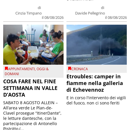
di
di
Cinzia Timpano
Davide Pellegrino
il 08/08/2026
il 08/08/2026
APPUNTAMENTI
,
OGGI &
CRONACA
DOMANI
Etroubles: camper in
COSA FARE NEL FINE
fiamme nella galleria
SETTIMANA IN VALLE
di Echevennoz
D’AOSTA
E in corso l'intervento dei vigili
SABATO 8 AGOSTO ALLEIN –
del fuoco, non ci sono feriti
All’area verde Le Plan-de-
Clavel prosegue “ItinerDante”,
le letture dantesche, con la
partecipazione di Antonello
Pistritto (...