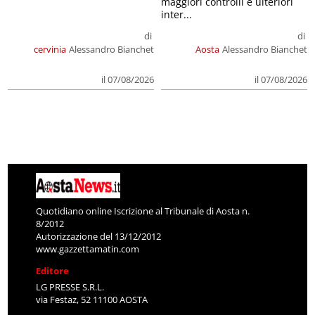
maggiori controlli e ulteriori
inter...
di
di
cervinia
Alessandro Bianchet
Aosta
Alessandro Bianchet
il 07/08/2026
il 07/08/2026
Quotidiano online Iscrizione al Tribunale di Aosta n.
8/2012
Autorizzazione del 13/12/2012
www.gazzettamatin.com
Editore
LG PRESSE S.R.L.
via Festaz, 52 11100 AOSTA