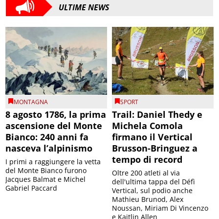
ULTIME NEWS
MONTAGNA
SPORT
8 agosto 1786, la prima
Trail: Daniel Thedy e
ascensione del Monte
Michela Comola
Bianco: 240 anni fa
firmano il Vertical
nasceva l’alpinismo
Brusson-Bringuez a
tempo di record
I primi a raggiungere la vetta
del Monte Bianco furono
Oltre 200 atleti al via
Jacques Balmat e Michel
dell'ultima tappa del Défì
Gabriel Paccard
Vertical, sul podio anche
Mathieu Brunod, Alex
Noussan, Miriam Di Vincenzo
e Kaitlin Allen