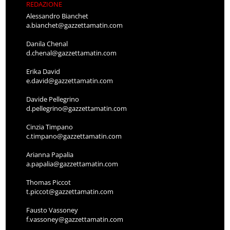
REDAZIONE
Alessandro Bianchet
a.bianchet@gazzettamatin.com
Danila Chenal
d.chenal@gazzettamatin.com
Erika David
e.david@gazzettamatin.com
Davide Pellegrino
d.pellegrino@gazzettamatin.com
Cinzia Timpano
c.timpano@gazzettamatin.com
Arianna Papalia
a.papalia@gazzettamatin.com
Thomas Piccot
t.piccot@gazzettamatin.com
Fausto Vassoney
f.vassoney@gazzettamatin.com