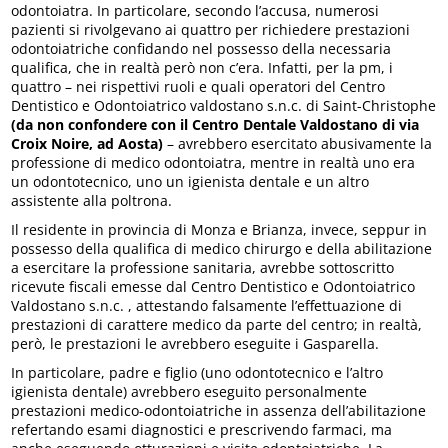
odontoiatra. In particolare, secondo l’accusa, numerosi
pazienti si rivolgevano ai quattro per richiedere prestazioni
odontoiatriche confidando nel possesso della necessaria
qualifica, che in realtà però non c’era. Infatti, per la pm, i
quattro – nei rispettivi ruoli e quali operatori del Centro
Dentistico e Odontoiatrico valdostano s.n.c. di Saint-Christophe
(da non confondere con il Centro Dentale Valdostano di via
Croix Noire, ad Aosta)
– avrebbero esercitato abusivamente la
professione di medico odontoiatra, mentre in realtà uno era
un odontotecnico, uno un igienista dentale e un altro
assistente alla poltrona.
Il residente in provincia di Monza e Brianza, invece, seppur in
possesso della qualifica di medico chirurgo e della abilitazione
a esercitare la professione sanitaria, avrebbe sottoscritto
ricevute fiscali emesse dal Centro Dentistico e Odontoiatrico
Valdostano s.n.c. , attestando falsamente l’effettuazione di
prestazioni di carattere medico da parte del centro; in realtà,
però, le prestazioni le avrebbero eseguite i Gasparella.
In particolare, padre e figlio (uno odontotecnico e l’altro
igienista dentale) avrebbero eseguito personalmente
prestazioni medico-odontoiatriche in assenza dell’abilitazione
refertando esami diagnostici e prescrivendo farmaci, ma