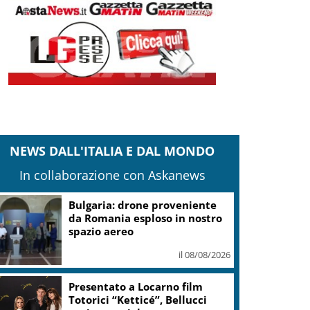
NEWS DALL'ITALIA E DAL MONDO
In collaborazione con Askanews
Calco, l’Inter chiude la
tournee battendo 2-1 la Juve
il 08/08/2026
“NAF, Nose Art Festival” torna
il 29 e 30 agosto da
Scacciadiavoli