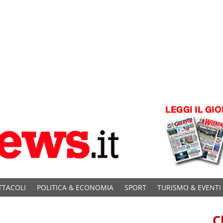
TTACOLI
POLITICA & ECONOMIA
SPORT
TURISMO & EVENTI
C