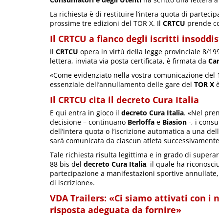
La richiesta è di restituire l’intera quota di parteci
prossime tre edizioni del TOR X. Il
CRTCU
prende co
Il CRTCU a fianco degli iscritti insoddi
Il
CRTCU
opera in virtù della legge provinciale 8/1
lettera, inviata via posta certificata, è firmata da
Cam
«Come evidenziato nella vostra comunicazione del 16
essenziale dell’annullamento delle gare del
TOR X
è
Il CRTCU cita il decreto Cura Italia
E qui entra in gioco il
decreto Cura Italia
. «Nel pren
decisione – continuano
Berloffa
e
Biasion
-, i cons
dell’intera quota o l’iscrizione automatica a una del
sarà comunicata da ciascun atleta successivamente
Tale richiesta risulta legittima e in grado di superare
88 bis del
decreto Cura Italia
, il quale ha riconosc
partecipazione a manifestazioni sportive annullate, 
di iscrizione».
VDA Trailers: «Ci siamo attivati con i 
risposta adeguata da fornire»