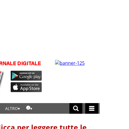
ALTRO
licca per leggere tutte le