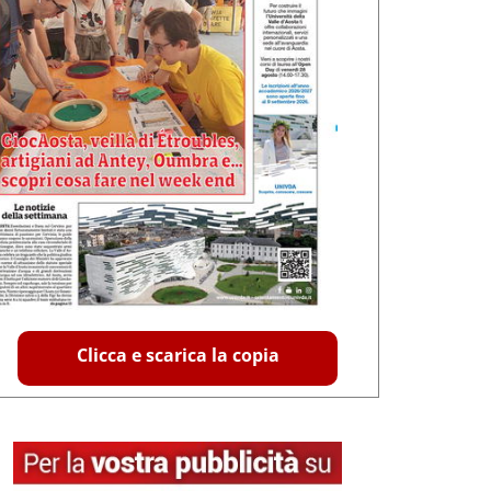
Clicca e scarica la copia