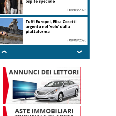
il 08/08/2026
Oggi Giornata mondiale del
gatto: l’animale che ci ha
addomesticati
il 08/08/2026
❮
❯