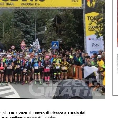
ti al
TOR X 2020
. Il
Centro di Ricerca e Tutela dei
a
VDA Trailers
a nome di 61 atleti.