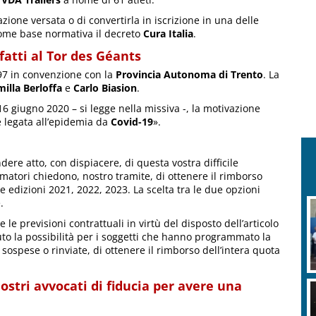
pazione versata o di convertirla in iscrizione in una delle
me base normativa il decreto
Cura Italia
.
sfatti al Tor des Géants
997 in convenzione con la
Provincia Autonoma di Trento
. La
illa Berloffa
e
Carlo Biasion
.
 giugno 2020 – si legge nella missiva -, la motivazione
 legata all’epidemia da
Covid-19
».
dere atto, con dispiacere, di questa vostra difficile
umatori chiedono, nostro tramite, di ottenere il rimborso
le edizioni 2021, 2022, 2023. La scelta tra le due opzioni
.
 le previsioni contrattuali in virtù del disposto dell’articolo
iuto la possibilità per i soggetti che hanno programmato la
sospese o rinviate, di ottenere il rimborso dell’intera quota
nostri avvocati di fiducia per avere una