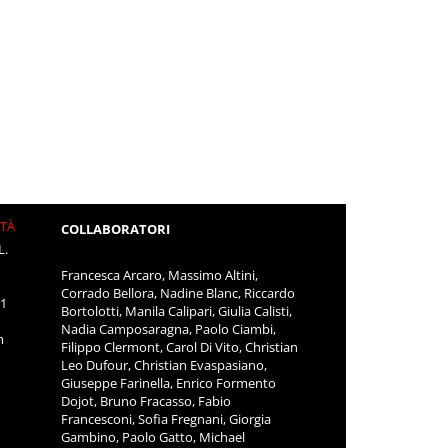
ITÀ
COLLABORATORI
L.
Francesca Arcaro, Massimo Altini,
Corrado Bellora, Nadine Blanc, Riccardo
11
Bortolotti, Manila Calipari, Giulia Calisti,
Nadia Camposaragna, Paolo Ciambi,
m
Filippo Clermont, Carol Di Vito, Christian
Leo Dufour, Christian Evaspasiano,
Giuseppe Farinella, Enrico Formento
Dojot, Bruno Fracasso, Fabio
Francesconi, Sofia Fregnani, Giorgia
Gambino, Paolo Gatto, Michael