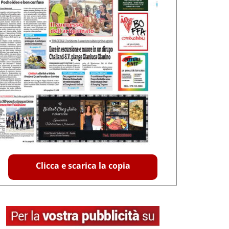
Clicca e scarica la copia