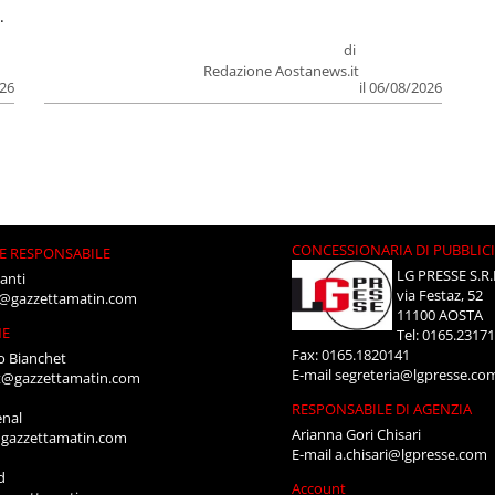
.
di
Redazione Aostanews.it
026
il 06/08/2026
CONCESSIONARIA DI PUBBLIC
E RESPONSABILE
LG PRESSE S.R.
anti
via Festaz, 52
i@gazzettamatin.com
11100 AOSTA
NE
Tel: 0165.2317
Fax: 0165.1820141
o Bianchet
E-mail
segreteria@lgpresse.co
t@gazzettamatin.com
RESPONSABILE DI AGENZIA
enal
Arianna Gori Chisari
gazzettamatin.com
E-mail
a.chisari@lgpresse.com
d
Account