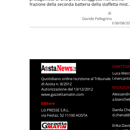
frazione della seconda batteria della staffetta mist..
di
Davide Pellegrino
il 06/08/2
DIRETTOR
Luca Merc
l.mercant
Quotidiano online Iscrizione al Tribunale
di Aosta n. 8/2012
REDAZIO
Autorizzazione del 13/12/2012
Alessandr
www.gazzettamatin.com
a.bianche
Editore
Danila Ch
LG PRESSE S.R.L.
d.chenal@
via Festaz, 52 11100 AOSTA
Erika Davi