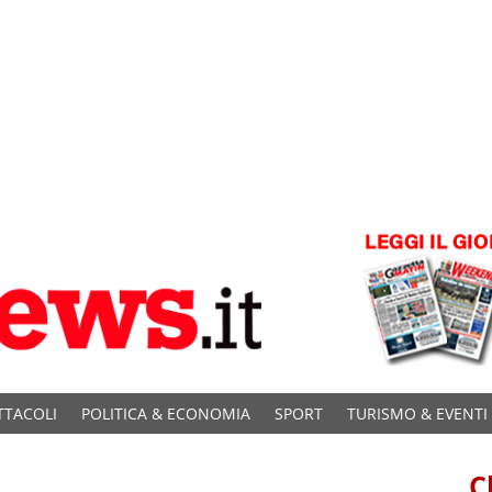
TTACOLI
POLITICA & ECONOMIA
SPORT
TURISMO & EVENTI
C