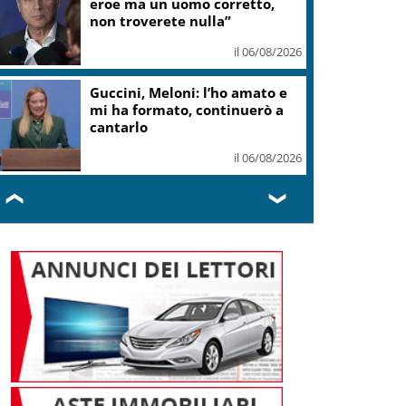
eroe ma un uomo corretto,
non troverete nulla”
il 06/08/2026
Guccini, Meloni: l’ho amato e
mi ha formato, continuerò a
cantarlo
il 06/08/2026
❮
❯