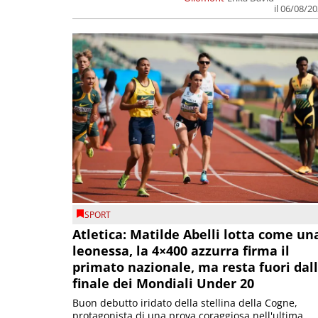
il 06/08/2
SPORT
Atletica: Matilde Abelli lotta come un
leonessa, la 4×400 azzurra firma il
primato nazionale, ma resta fuori dal
finale dei Mondiali Under 20
Buon debutto iridato della stellina della Cogne,
protagonista di una prova coraggiosa nell'ultima