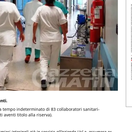
unti.
a tempo indeterminato di 83 collaboratori sanitari-
 aventi titolo alla riserva).
rmieri interinali già in servizio all’azienda Usl e assumere ex