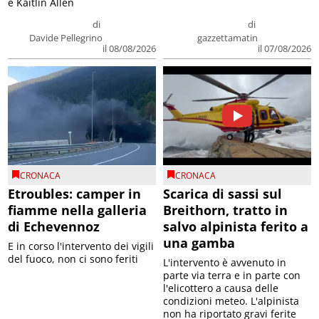
e Kaitlin Allen
di
di
Davide Pellegrino
gazzettamatin
il 08/08/2026
il 07/08/2026
CRONACA
CRONACA
Etroubles: camper in
Scarica di sassi sul
fiamme nella galleria
Breithorn, tratto in
di Echevennoz
salvo alpinista ferito a
una gamba
E in corso l'intervento dei vigili
del fuoco, non ci sono feriti
L'intervento è avvenuto in
parte via terra e in parte con
l'elicottero a causa delle
condizioni meteo. L'alpinista
non ha riportato gravi ferite