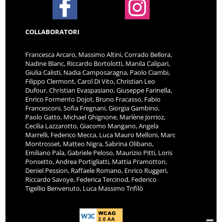
COLLABORATORI
Francesca Arcaro, Massimo Altini, Corrado Bellora,
Nadine Blanc, Riccardo Bortolotti, Manila Calipari,
Giulia Calisti, Nadia Camposaragna, Paolo Ciambi,
Filippo Clermont, Carol Di Vito, Christian Leo
Dufour, Christian Evaspasiano, Giuseppe Farinella,
Enrico Formento Dojot, Bruno Fracasso, Fabio
Francesconi, Sofia Fregnani, Giorgia Gambino,
Paolo Gatto, Michael Ghignone, Marlène Jorrioz,
Cecilia Lazzarotto, Giacomo Mangano, Angela
Marrelli, Federico Mecca, Luca Mauro Melloni, Marc
Montrosset, Matteo Nigra, Sabrina Olibano,
Emiliano Pala, Gabriele Peloso, Maurizio Pitti, Loris
Ponsetto, Andrea Portigliatti, Mattia Pramotton,
Deniel Pession, Raffaele Romano, Enrico Ruggeri,
Riccardo Savoye, Federica Tercinod, Federico
Tigellio Benvenuto, Luca Massimo Trifilò