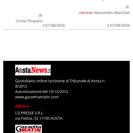
di
cervinia
Alessandro Bianchet
di
Cinzia Timpano
il 07/08/2026
il 07/08/2026
Quotidiano online Iscrizione al Tribunale di Aosta n.
8/2012
Autorizzazione del 13/12/2012
www.gazzettamatin.com
Editore
LG PRESSE S.R.L.
via Festaz, 52 11100 AOSTA