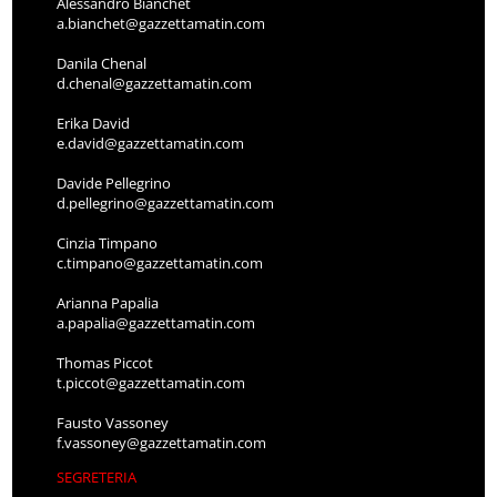
Alessandro Bianchet
a.bianchet@gazzettamatin.com
Danila Chenal
d.chenal@gazzettamatin.com
Erika David
e.david@gazzettamatin.com
Davide Pellegrino
d.pellegrino@gazzettamatin.com
Cinzia Timpano
c.timpano@gazzettamatin.com
Arianna Papalia
a.papalia@gazzettamatin.com
Thomas Piccot
t.piccot@gazzettamatin.com
Fausto Vassoney
f.vassoney@gazzettamatin.com
SEGRETERIA