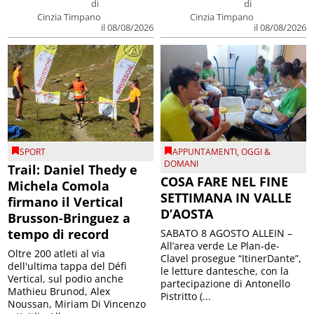
di
di
Cinzia Timpano
Cinzia Timpano
il 08/08/2026
il 08/08/2026
SPORT
APPUNTAMENTI
,
OGGI &
DOMANI
Trail: Daniel Thedy e
COSA FARE NEL FINE
Michela Comola
SETTIMANA IN VALLE
firmano il Vertical
D’AOSTA
Brusson-Bringuez a
tempo di record
SABATO 8 AGOSTO ALLEIN –
All’area verde Le Plan-de-
Oltre 200 atleti al via
Clavel prosegue “ItinerDante”,
dell'ultima tappa del Défì
le letture dantesche, con la
Vertical, sul podio anche
partecipazione di Antonello
Mathieu Brunod, Alex
Pistritto (...
Noussan, Miriam Di Vincenzo