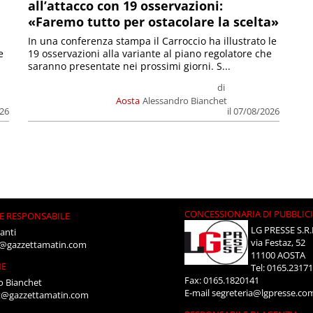
all’attacco con 19 osservazioni:
«Faremo tutto per ostacolare la scelta»
In una conferenza stampa il Carroccio ha illustrato le
e
19 osservazioni alla variante al piano regolatore che
saranno presentate nei prossimi giorni. S...
di
Aosta
Alessandro Bianchet
026
il 07/08/2026
CONCESSIONARIA DI PUBBLIC
E RESPONSABILE
LG PRESSE S.R.
anti
via Festaz, 52
i@gazzettamatin.com
11100 AOSTA
NE
Tel: 0165.2317
Fax: 0165.1820141
o Bianchet
E-mail
segreteria@lgpresse.co
t@gazzettamatin.com