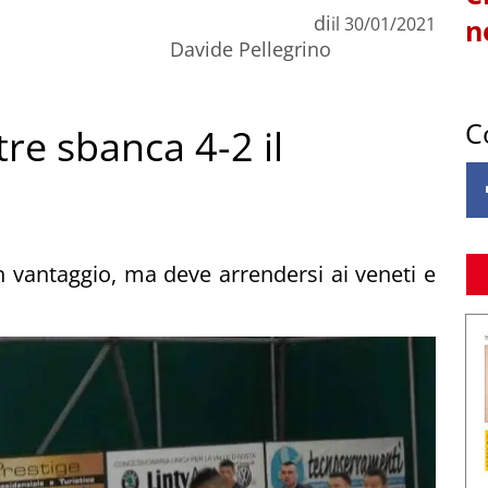
di
il
30/01/2021
n
Davide Pellegrino
C
stre sbanca 4-2 il
n vantaggio, ma deve arrendersi ai veneti e