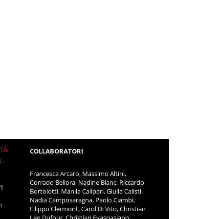
ITÀ
COLLABORATORI
L.
Francesca Arcaro, Massimo Altini,
Corrado Bellora, Nadine Blanc, Riccardo
11
Bortolotti, Manila Calipari, Giulia Calisti,
Nadia Camposaragna, Paolo Ciambi,
m
Filippo Clermont, Carol Di Vito, Christian
Leo Dufour, Christian Evaspasiano,