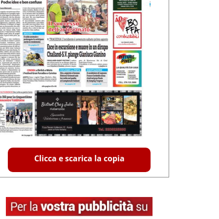
Clicca e scarica la copia