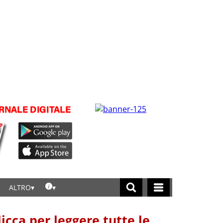
ALTRO
licca per leggere tutte le