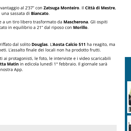
 vantaggio al 2’37” con
Zatsuga Monteiro
. Il
Città di Mestre
,
n una sassata di
Biancato
.
 a un tiro libero trasformato da
Mascherona
. Gli ospiti
ato in equilibrio a 21” dal riposo con
Morillo
.
iffato dal solito
Douglas
. L’
Aosta Calcio 511
ha reagito, ma
ti. L’assalto finale dei locali non ha prodotto frutti.
i ai protagonisti, le foto, le interviste e i video scaricabili
tta Matin
in edicola lunedì 1° febbraio. Il giornale sarà
a nostra App.