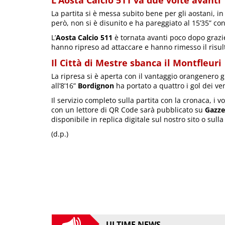
L’Aosta Calcio 511 va due volte avanti
La partita si è messa subito bene per gli aostani, in
però, non si è disunito e ha pareggiato al 15’35” co
L’
Aosta Calcio 511
è tornata avanti poco dopo grazie
hanno ripreso ad attaccare e hanno rimesso il risult
Il Città di Mestre sbanca il Montfleuri
La ripresa si è aperta con il vantaggio orangenero gr
all’8’16”
Bordignon
ha portato a quattro i gol dei vene
Il servizio completo sulla partita con la cronaca, i vot
con un lettore di QR Code sarà pubblicato su
Gazze
disponibile in replica digitale sul nostro sito o sull
(d.p.)
ULTIME NEWS