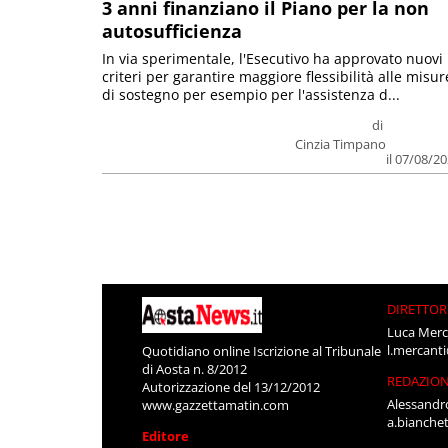
3 anni finanziano il Piano per la non
autosufficienza
In via sperimentale, l'Esecutivo ha approvato nuovi
criteri per garantire maggiore flessibilità alle misur
di sostegno per esempio per l'assistenza d...
di
Cinzia Timpano
il 07/08/2
DIRETTOR
Luca Merc
l.mercant
Quotidiano online Iscrizione al Tribunale
di Aosta n. 8/2012
REDAZIO
Autorizzazione del 13/12/2012
Alessandr
www.gazzettamatin.com
a.bianche
Editore