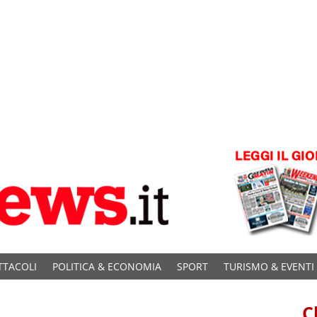
TTACOLI
POLITICA & ECONOMIA
SPORT
TURISMO & EVENTI
C