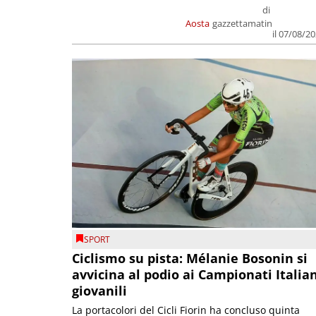
di
Aosta
gazzettamatin
il 07/08/2
SPORT
Ciclismo su pista: Mélanie Bosonin si
avvicina al podio ai Campionati Italia
giovanili
La portacolori del Cicli Fiorin ha concluso quinta