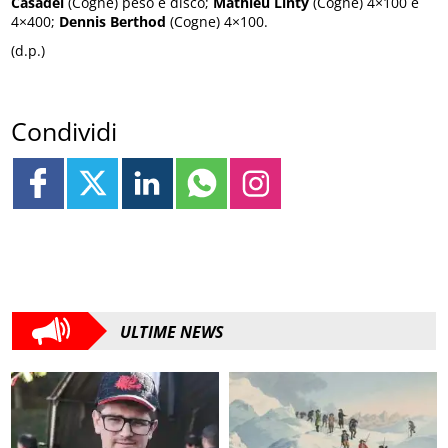
Casadei
(Cogne) peso e disco;
Mathieu Linty
(Cogne) 4×100 e
4×400;
Dennis Berthod
(Cogne) 4×100.
(d.p.)
Condividi
ULTIME NEWS