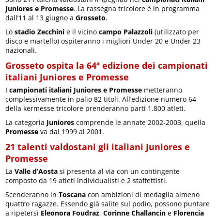
Juniores e Promesse
. La rassegna tricolore è in programma
dall’11 al 13 giugno a
Grosseto
.
Lo
stadio Zecchini
e il vicino
campo Palazzoli
(utilizzato per
disco e martello) ospiteranno i migliori Under 20 e Under 23
nazionali.
Grosseto ospita la 64ª edizione dei campionati
italiani Juniores e Promesse
I
campionati italiani Juniores e Promesse
metteranno
complessivamente in palio 82 titoli. All’edizione numero 64
della kermesse tricolore prenderanno parti 1.800 atleti.
La categoria
Juniores
comprende le annate 2002-2003, quella
Promesse
va dal 1999 al 2001.
21 talenti valdostani gli italiani Juniores e
Promesse
La
Valle d’Aosta
si presenta al via con un contingente
composto da 19 atleti individualisti e 2 staffettisti.
Scenderanno in
Toscana
con ambizioni di medaglia almeno
quattro ragazze. Essendo già salite sul podio, possono puntare
a ripetersi
Eleonora Foudraz
,
Corinne Challancin
e
Florencia