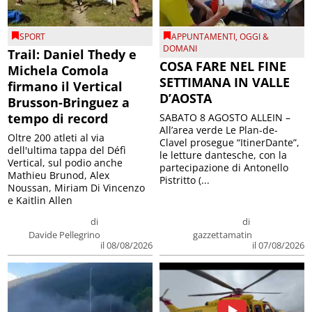
SPORT
APPUNTAMENTI
,
OGGI &
DOMANI
Trail: Daniel Thedy e
COSA FARE NEL FINE
Michela Comola
SETTIMANA IN VALLE
firmano il Vertical
D’AOSTA
Brusson-Bringuez a
tempo di record
SABATO 8 AGOSTO ALLEIN –
All’area verde Le Plan-de-
Oltre 200 atleti al via
Clavel prosegue “ItinerDante”,
dell'ultima tappa del Défì
le letture dantesche, con la
Vertical, sul podio anche
partecipazione di Antonello
Mathieu Brunod, Alex
Pistritto (...
Noussan, Miriam Di Vincenzo
e Kaitlin Allen
di
di
Davide Pellegrino
gazzettamatin
il 08/08/2026
il 07/08/2026