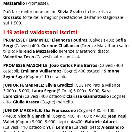
Mazzarello
(Promesse).
Può fare molto bene anche
Silvia Gradizzi
, che arriva a
Grosseto
forte della miglior prestazione dell’anno stagionale
sui 1.500.
I 19 atleti valdostani iscritti
PROMESSE FEMMINILE:
Eleonora Foudraz
(Calvesi) 400;
Sofia
Sergi
(Calvesi) 400;
Corinne Challancin
(Firenze Marathon) salto
triplo;
Florencia Mazzarello
(Firenze Marathon) disco;
Valentina Tesio
(Calvesi) salto con l’asta.
PROMESSE MASCHILE:
Joao Carlos Pina Barros
(Calvesi) 400
ostacoli;
Emiliano Vuillermoz
(Cogne) 400 ostacoli;
Simone
Seyni Faye
(Cogne) 110 ostacoli.
JUNIOR FEMMINILE:
Silvia Gradizzi
(CUS Pro Patria Milano)
3.000 e 5.000;
Laura Segor
(S.Orso) 3.000 e 5.000;
Sara
Lorenzini
(Calvesi) 400 ostacoli;
Clarissa Giannattasio
(Cogne)
alto;
Giulia Aresca
(Cogne) martello.
JUNIOR MASCHILE:
Elia Franciscono
(Cogne) 400, 4×100,
4×400;
Nicolò Gianchini
(Cogne) 400, 4×100 e 4×400;
Jean Paul
Vallet
(Cogne) 3.000, 3.000 siepi e 4×400;
Gabriele Adorni
(Calvesi) 110 ostacoli;
Yuri Lemma
(Calvesi) peso;
Alessandro