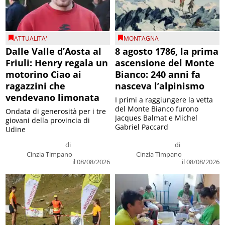
ATTUALITA'
MONTAGNA
Dalle Valle d’Aosta al
8 agosto 1786, la prima
Friuli: Henry regala un
ascensione del Monte
motorino Ciao ai
Bianco: 240 anni fa
ragazzini che
nasceva l’alpinismo
vendevano limonata
I primi a raggiungere la vetta
del Monte Bianco furono
Ondata di generosità per i tre
Jacques Balmat e Michel
giovani della provincia di
Gabriel Paccard
Udine
di
di
Cinzia Timpano
Cinzia Timpano
il 08/08/2026
il 08/08/2026