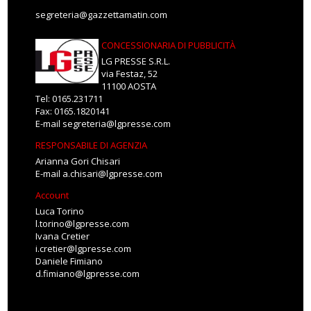
segreteria@gazzettamatin.com
CONCESSIONARIA DI PUBBLICITÀ
LG PRESSE S.R.L.
via Festaz, 52
11100 AOSTA
Tel: 0165.231711
Fax: 0165.1820141
E-mail
segreteria@lgpresse.com
RESPONSABILE DI AGENZIA
Arianna Gori Chisari
E-mail
a.chisari@lgpresse.com
Account
Luca Torino
l.torino@lgpresse.com
Ivana Cretier
i.cretier@lgpresse.com
Daniele Fimiano
d.fimiano@lgpresse.com