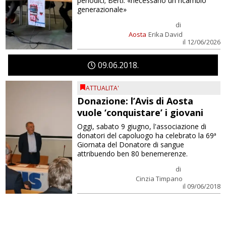
periodici; Berti: «necessario un ricambio
generazionale»
di
Aosta
Erika David
il 12/06/2026
09
06
2018
ATTUALITA'
Donazione: l’Avis di Aosta
vuole ‘conquistare’ i giovani
Oggi, sabato 9 giugno, l'associazione di
donatori del capoluogo ha celebrato la 69ª
Giornata del Donatore di sangue
attribuendo ben 80 benemerenze.
di
Cinzia Timpano
il 09/06/2018