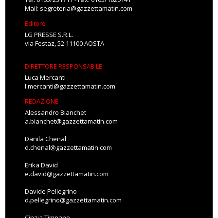
Mail:
segreteria@gazzettamatin.com
Editore
LG PRESSE S.R.L.
via Festaz, 52 11100 AOSTA
DIRETTORE RESPONSABILE
Luca Mercanti
l.mercanti@gazzettamatin.com
REDAZIONE
Alessandro Bianchet
a.bianchet@gazzettamatin.com
Danila Chenal
d.chenal@gazzettamatin.com
Erika David
e.david@gazzettamatin.com
Davide Pellegrino
d.pellegrino@gazzettamatin.com
Cinzia Timpano