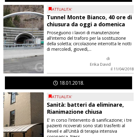
ATTUALITA'
Tunnel Monte Bianco, 40 ore di
chiusura da oggi a domenica
Proseguono i lavori di manutenzione
all'interno del traforo per la sostituzione
della soletta; circolazione interrotta le notti
di mercoledì, giovedì,...
di
Erika David
il 11/04/2018
18
01
2018
ATTUALITA'
Sanità: batteri da eliminare,
Rianimazione chiusa
E' in corso l'intervento di sanificazione; i tre
pazienti ricoverati sono stati trasferiti al
Reveil e all'Unità di terapia intensiva
coronarica. Ness...