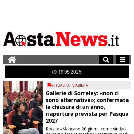
19
05
2026
ATTUALITA'
,
VIABILITÀ
Gallerie di Sorreley: «non ci
sono alternative»; confermata
la chiusura di un anno,
riapertura prevista per Pasqua
2027
Rocco: «Mancano 20 giorni, come sindaci