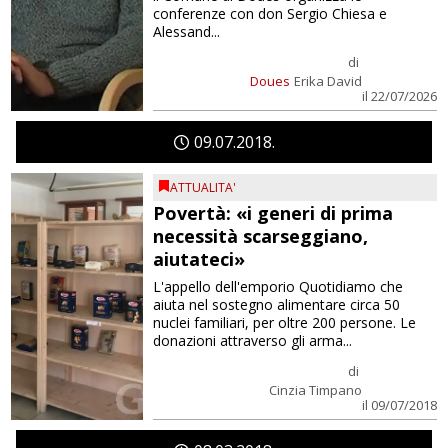
conferenze con don Sergio Chiesa e
Alessand...
di
Doues
Erika David
il 22/07/2026
09
07
2018
ATTUALITA'
Povertà: «i generi di prima
necessità scarseggiano,
aiutateci»
L'appello dell'emporio Quotidiamo che
aiuta nel sostegno alimentare circa 50
nuclei familiari, per oltre 200 persone. Le
donazioni attraverso gli arma...
di
Cinzia Timpano
il 09/07/2018