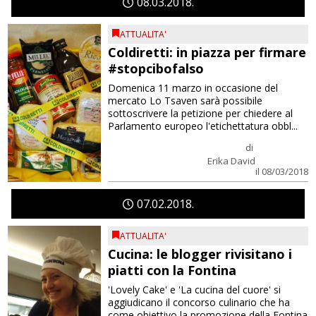
08
03
2018
ATTUALITA'
Coldiretti: in piazza per firmare
#stopcibofalso
Domenica 11 marzo in occasione del
mercato Lo Tsaven sarà possibile
sottoscrivere la petizione per chiedere al
Parlamento europeo l'etichettatura obbl...
di
Erika David
il 08/03/2018
07
02
2018
ATTUALITA'
Cucina: le blogger rivisitano i
piatti con la Fontina
'Lovely Cake' e 'La cucina del cuore' si
aggiudicano il concorso culinario che ha
come obiettivo la promozione della Fontina