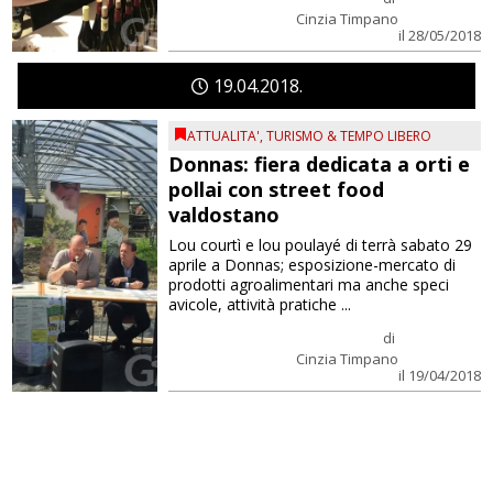
Cinzia Timpano
il 28/05/2018
19
04
2018
ATTUALITA'
,
TURISMO & TEMPO LIBERO
Donnas: fiera dedicata a orti e
pollai con street food
valdostano
Lou courtì e lou poulayé di terrà sabato 29
aprile a Donnas; esposizione-mercato di
prodotti agroalimentari ma anche speci
avicole, attività pratiche ...
di
Cinzia Timpano
il 19/04/2018