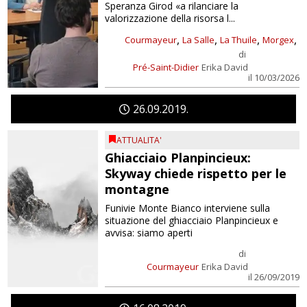
Speranza Girod «a rilanciare la
valorizzazione della risorsa l...
,
,
,
,
Courmayeur
La Salle
La Thuile
Morgex
di
Pré-Saint-Didier
Erika David
il 10/03/2026
26
09
2019
ATTUALITA'
Ghiacciaio Planpincieux:
Skyway chiede rispetto per le
montagne
Funivie Monte Bianco interviene sulla
situazione del ghiacciaio Planpincieux e
avvisa: siamo aperti
di
Courmayeur
Erika David
il 26/09/2019