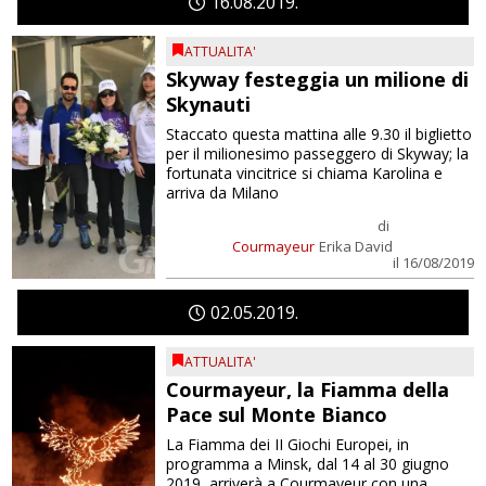
16
08
2019
ATTUALITA'
Skyway festeggia un milione di
Skynauti
Staccato questa mattina alle 9.30 il biglietto
per il milionesimo passeggero di Skyway; la
fortunata vincitrice si chiama Karolina e
arriva da Milano
di
Courmayeur
Erika David
il 16/08/2019
02
05
2019
ATTUALITA'
Courmayeur, la Fiamma della
Pace sul Monte Bianco
La Fiamma dei II Giochi Europei, in
programma a Minsk, dal 14 al 30 giugno
2019, arriverà a Courmayeur con una