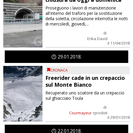
Proseguono i lavori di manutenzione
all'interno del traforo per la sostituzione
della soletta; circolazione interrotta le notti
di mercoledì, giovedì,...
di
Erika David
il 11/04/2018
29
01
2018
CRONACA
Freerider cade in un crepaccio
sul Monte Bianco
Recuperato uno sciatore da un crepaccio
sul ghiacciaio Toula
di
Courmayeur
rprodoti
il 29/01/2018
22
01
2018