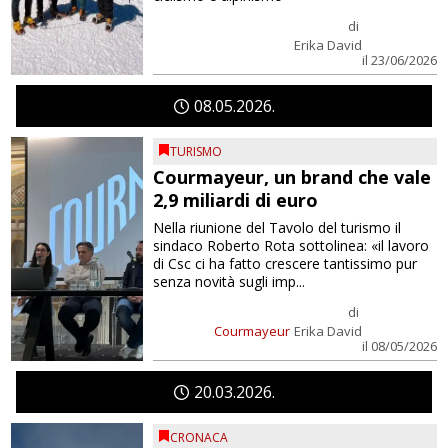
di
Erika David
il 23/06/2026
08
05
2026
TURISMO
Courmayeur, un brand che vale
2,9 miliardi di euro
Nella riunione del Tavolo del turismo il
sindaco Roberto Rota sottolinea: «il lavoro
di Csc ci ha fatto crescere tantissimo pur
senza novità sugli imp...
di
Courmayeur
Erika David
il 08/05/2026
20
03
2026
CRONACA