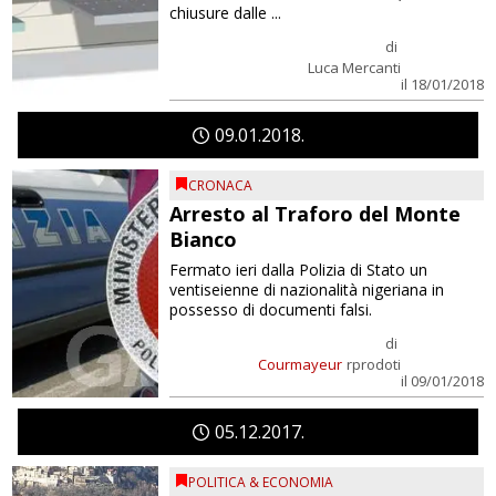
chiusure dalle ...
di
Luca Mercanti
il 18/01/2018
09
01
2018
CRONACA
Arresto al Traforo del Monte
Bianco
Fermato ieri dalla Polizia di Stato un
ventiseienne di nazionalità nigeriana in
possesso di documenti falsi.
di
Courmayeur
rprodoti
il 09/01/2018
05
12
2017
POLITICA & ECONOMIA