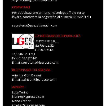
CONTATTACI
Per pubblicazione annunci, necrologi, offro e cerco
lavoro, contattare la segreteria al numero: 0165/231711
segreteria@gazzettamatin.com
CONCESSIONARIA DI PUBBLICITÀ
LG PRESSE S.R.L.
via Festaz, 52
11100 AOSTA
Tel: 0165.231711
Fax: 0165.1820141
E-mail
segreteria@lgpresse.com
RESPONSABILE DI AGENZIA
Arianna Gori Chisari
E-mail
a.chisari@lgpresse.com
Account
Luca Torino
l.torino@lgpresse.com
Ivana Cretier
i.cretier@lgpresse.com