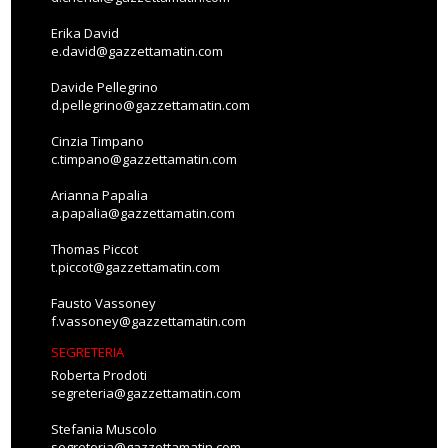
Erika David
e.david@gazzettamatin.com
Davide Pellegrino
d.pellegrino@gazzettamatin.com
Cinzia Timpano
c.timpano@gazzettamatin.com
Arianna Papalia
a.papalia@gazzettamatin.com
Thomas Piccot
t.piccot@gazzettamatin.com
Fausto Vassoney
f.vassoney@gazzettamatin.com
SEGRETERIA
Roberta Prodoti
segreteria@gazzettamatin.com
Stefania Muscolo
segreteria@gazzettamatin.com