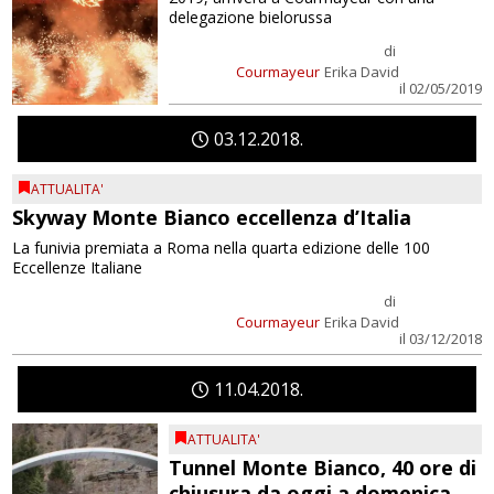
delegazione bielorussa
di
Courmayeur
Erika David
il 02/05/2019
03
12
2018
ATTUALITA'
Skyway Monte Bianco eccellenza d’Italia
La funivia premiata a Roma nella quarta edizione delle 100
Eccellenze Italiane
di
Courmayeur
Erika David
il 03/12/2018
11
04
2018
ATTUALITA'
Tunnel Monte Bianco, 40 ore di
chiusura da oggi a domenica