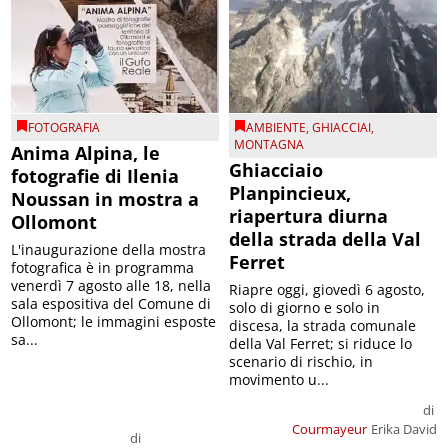
FOTOGRAFIA
AMBIENTE
,
GHIACCIAI
,
MONTAGNA
Anima Alpina, le
Ghiacciaio
fotografie di Ilenia
Planpincieux,
Noussan in mostra a
riapertura diurna
Ollomont
della strada della Val
L'inaugurazione della mostra
Ferret
fotografica è in programma
venerdì 7 agosto alle 18, nella
Riapre oggi, giovedì 6 agosto,
sala espositiva del Comune di
solo di giorno e solo in
Ollomont; le immagini esposte
discesa, la strada comunale
sa...
della Val Ferret; si riduce lo
scenario di rischio, in
movimento u...
di
Courmayeur
Erika David
di