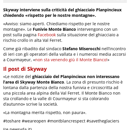
Skyway interviene sulla criticità del ghiacciaio Planpincieux
chiedendo «rispetto per le nostre montagne».
«Avviso: siamo aperti. Chiediamo rispetto per le nostre
montagne». Le
Funivie Monte Bianco
intervengono con un
post sulla pagina
Facebook
sulla situazione del ghiacciaio a
rischio crollo in alta Val Ferret.
Come già ribadito dal sindaco
Stefano Miserocchi
nell’incontro
di ieri con gli operatori della vallata e i numerosi media accorsi
a Courmayeur, «
non sta venendo giù il Monte Bianco!
»
Il post di Skyway
«Le notizie del
ghiacciaio del Planpincieux
non interessano
l’area di Skyway Monte Bianco
. La zona di presunto rischio è
lontana dalla partenza della nostra funivia e circoscritta ad
una piccola area alpina della Val Ferret. Il Monte Bianco non
sta crollando e la valle di Courmayeur si sta colorando
d’autunno» scrive la società.
«La montagna merita rispetto, non paura».
#toshare #weareopen #montblancrespect #savetheglaciers
(re.newsvda.it)