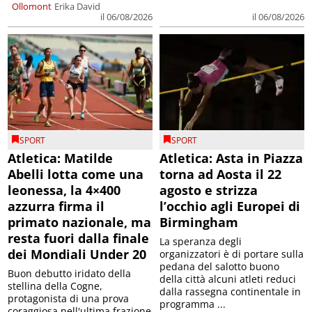
Ollomont
Erika David
il 06/08/2026
il 06/08/2026
SPORT
SPORT
Atletica: Matilde
Atletica: Asta in Piazza
Abelli lotta come una
torna ad Aosta il 22
leonessa, la 4×400
agosto e strizza
azzurra firma il
l’occhio agli Europei di
primato nazionale, ma
Birmingham
resta fuori dalla finale
La speranza degli
dei Mondiali Under 20
organizzatori è di portare sulla
pedana del salotto buono
Buon debutto iridato della
della città alcuni atleti reduci
stellina della Cogne,
dalla rassegna continentale in
protagonista di una prova
programma ...
coraggiosa nell'ultima frazione