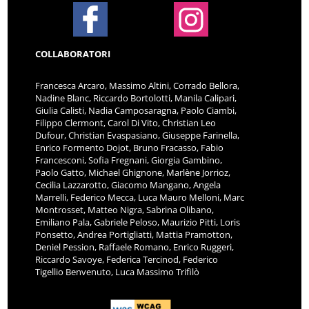
COLLABORATORI
Francesca Arcaro, Massimo Altini, Corrado Bellora,
Nadine Blanc, Riccardo Bortolotti, Manila Calipari,
Giulia Calisti, Nadia Camposaragna, Paolo Ciambi,
Filippo Clermont, Carol Di Vito, Christian Leo
Dufour, Christian Evaspasiano, Giuseppe Farinella,
Enrico Formento Dojot, Bruno Fracasso, Fabio
Francesconi, Sofia Fregnani, Giorgia Gambino,
Paolo Gatto, Michael Ghignone, Marlène Jorrioz,
Cecilia Lazzarotto, Giacomo Mangano, Angela
Marrelli, Federico Mecca, Luca Mauro Melloni, Marc
Montrosset, Matteo Nigra, Sabrina Olibano,
Emiliano Pala, Gabriele Peloso, Maurizio Pitti, Loris
Ponsetto, Andrea Portigliatti, Mattia Pramotton,
Deniel Pession, Raffaele Romano, Enrico Ruggeri,
Riccardo Savoye, Federica Tercinod, Federico
Tigellio Benvenuto, Luca Massimo Trifilò