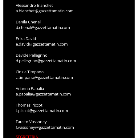
Alessandro Bianchet
a.bianchet@gazzettamatin.com
Danila Chenal
d.chenal@gazzettamatin.com
Erika David
e.david@gazzettamatin.com
Davide Pellegrino
d.pellegrino@gazzettamatin.com
Cinzia Timpano
c.timpano@gazzettamatin.com
Arianna Papalia
a.papalia@gazzettamatin.com
Thomas Piccot
t.piccot@gazzettamatin.com
Fausto Vassoney
f.vassoney@gazzettamatin.com
SEGRETERIA