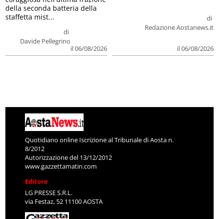
della seconda batteria della
staffetta mist...
di
Redazione Aostanews.it
di
Davide Pellegrino
il 06/08/2026
il 06/08/2026
Quotidiano online Iscrizione al Tribunale di Aosta n.
8/2012
Autorizzazione del 13/12/2012
www.gazzettamatin.com
Editore
LG PRESSE S.R.L.
via Festaz, 52 11100 AOSTA