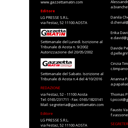
Alessandr
www.gazzettamatin.com
a.bianch
Editore
Danila Ch
LG PRESSE S.R.L.
d.chenal
via Festaz, 52 11100 AOSTA
Erika Dav
e.david@
Settimanale del Lunedì. Iscrizione al
Tribunale di Aosta n. 9/2002
Davide Pe
Autorizzazione del 20/05/2002
d.pellegr
Cinzia Ti
c.timpan
Settimanale del Sabato. Iscrizione al
Tribunale di Aosta n.4 del 4/10/2016
Arianna P
a.papali
REDAZIONE
via Festaz, 52 - 11100 Aosta
Thomas Pi
Tel: 0165/231711 - Fax: 0165/1820141
t.piccot@
Mail:
segreteria@gazzettamatin.com
Fausto V
Editore
f.vasson
LG PRESSE S.R.L.
SEGRETER
via Festaz, 52 11100 AOSTA