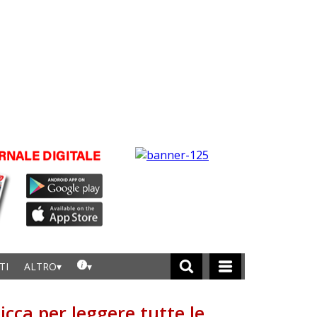
TI
ALTRO
licca per leggere tutte le