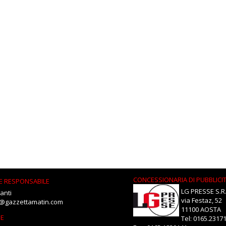
CONCESSIONARIA DI PUBBLICI
E RESPONSABILE
LG PRESSE S.R.
anti
via Festaz, 52
i@gazzettamatin.com
11100 AOSTA
NE
Tel: 0165.2317