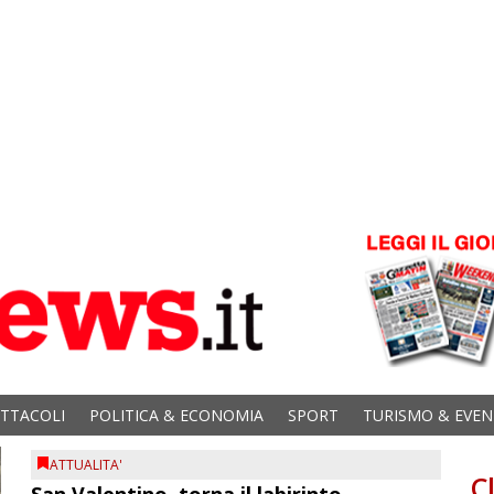
ETTACOLI
POLITICA & ECONOMIA
SPORT
TURISMO & EVEN
ATTUALITA'
C