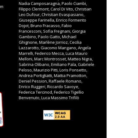
Nadia Camposaragna, Paolo Ciambi,
om
Filippo Clermont, Carol Di Vito, Christian
Leo Dufour, Christian Evaspasiano,
Giuseppe Farinella, Enrico Formento
Dojot, Bruno Fracasso, Fabio
Francesconi, Sofia Fregnani, Giorgia
Gambino, Paolo Gatto, Michael
Ghignone, Marlène Jorrioz, Cecilia
Lazzarotto, Giacomo Mangano, Angela
Marrelli, Federico Mecca, Luca Mauro
Melloni, Marc Montrosset, Matteo Nigra,
Sabrina Olibano, Emiliano Pala, Gabriele
Peloso, Maurizio Pitti, Loris Ponsetto,
Andrea Portigliatti, Mattia Pramotton,
Deniel Pession, Raffaele Romano,
Enrico Ruggeri, Riccardo Savoye,
Federica Tercinod, Federico Tigellio
Benvenuto, Luca Massimo Trifilò