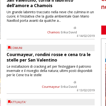
San Valentino, torna il labirinto
n
dell’amore a Chamois
Un grande labirinto tracciato nella neve che culmina in un
cuore; è l'iniziativa che la guida ambientale Gian Mario
Navillod porta avanti da qualche a...
di
Chamois
Erika David
il 14/02/2019
COMUNI
Courmayeur, rondini rosse e cena tra le
stelle per San Valentino
Le installazioni di cracking art per festeggiare il patrono
invernale e il risveglio della natura; ultimi posti disponibili
per le Cene tra le stelle
di
Courmayeur
Erika David
il 13/02/2019
ATTUALITA'