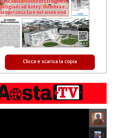
Clicca e scarica la copia