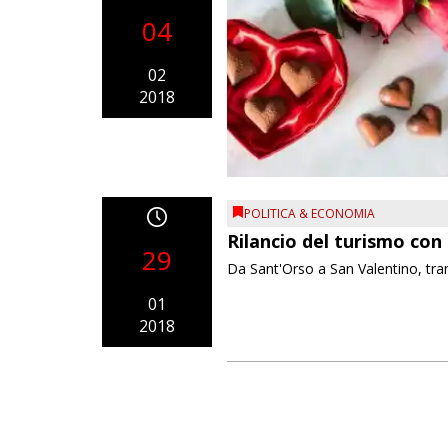
04
02
2018
POLITICA & ECONOMIA
Rilancio del turismo con 
29
Da Sant'Orso a San Valentino, transit
01
2018