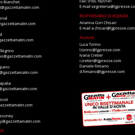
Fax: 0165.1820141
o Bianchet
E-mail
segreteria@lgpresse.c
et@gazzettamatin.com
RESPONSABILE DI AGENZIA
enal
Arianna Gori Chisari
@gazzettamatin.com
E-mail
a.chisari@lgpresse.com
id
Account
gazzettamatin.com
Luca Torino
l.torino@lgpresse.com
llegrino
Ivana Cretier
ino@gazzettamatin.com
i.cretier@lgpresse.com
Daniele Fimiano
mpano
d.fimiano@lgpresse.com
o@gazzettamatin.com
apalia
a@gazzettamatin.com
ccot
gazzettamatin.com
assoney
ey@gazzettamatin.com
IA