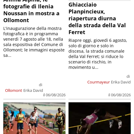
Ghiacciaio
fotografie di Ilenia
Planpincieux,
Noussan in mostra a
riapertura diurna
Ollomont
della strada della Val
L'inaugurazione della mostra
Ferret
fotografica è in programma
venerdì 7 agosto alle 18, nella
Riapre oggi, giovedì 6 agosto,
sala espositiva del Comune di
solo di giorno e solo in
Ollomont; le immagini esposte
discesa, la strada comunale
sa...
della Val Ferret; si riduce lo
scenario di rischio, in
movimento u...
di
Courmayeur
Erika David
di
Ollomont
Erika David
il 06/08/2026
il 06/08/2026