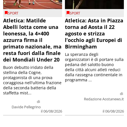
SPORT
SPORT
Atletica: Matilde
Atletica: Asta in Piazza
Abelli lotta come una
torna ad Aosta il 22
leonessa, la 4×400
agosto e strizza
azzurra firma il
l’occhio agli Europei di
primato nazionale, ma
Birmingham
resta fuori dalla finale
La speranza degli
dei Mondiali Under 20
organizzatori è di portare sulla
pedana del salotto buono
Buon debutto iridato della
della città alcuni atleti reduci
stellina della Cogne,
dalla rassegna continentale in
protagonista di una prova
programma ...
coraggiosa nell'ultima frazione
della seconda batteria della
staffetta mist...
di
Redazione Aostanews.it
di
Davide Pellegrino
il 06/08/2026
il 06/08/2026