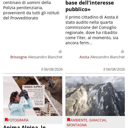
base dell’interesse
centinaio di uomini della
Polizia penitenziaria,
pubblico»
provenienti da tutti gli istituti
Il primo cittadino di Aosta è
del Provveditorato
stato audito nella quarta
commissione del Consiglio
regionale, dove ha ribadito
come l'iter, al momento, sia
ancora ferm...
di
di
Brissogne
Alessandro Bianchet
Aosta
Alessandro Bianchet
il 06/08/2026
il 06/08/2026
FOTOGRAFIA
AMBIENTE
,
GHIACCIAI
,
MONTAGNA
Anima Alpina, le