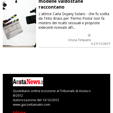
modelle valdostane
raccontano
L'attrice Carla Dujany Solaro - che fu scelta
da Tinto Brass per 'Fermo Posta' non fa
mistero dei ricatti sessuali e proposte
indecenti ricevute all'i...
di
Cinzia Timpano
il 27/11/2017
Quotidiano online Iscrizione al Tribunale di Aosta n.
8/2012
Autorizzazione del 13/12/2012
www.gazzettamatin.com
Editore