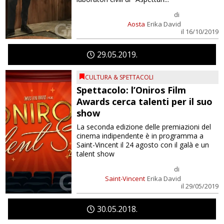
di
Aosta
Erika David
il 16/10/2019
29
05
2019
CULTURA & SPETTACOLI
Spettacolo: l’Oniros Film
Awards cerca talenti per il suo
show
La seconda edizione delle premiazioni del
cinema indipendente è in programma a
Saint-Vincent il 24 agosto con il galà e un
talent show
di
Saint-Vincent
Erika David
il 29/05/2019
30
05
2018