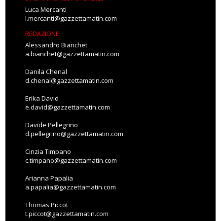
Luca Mercanti
l.mercanti@gazzettamatin.com
REDAZIONE
Alessandro Bianchet
a.bianchet@gazzettamatin.com
Danila Chenal
d.chenal@gazzettamatin.com
Erika David
e.david@gazzettamatin.com
Davide Pellegrino
d.pellegrino@gazzettamatin.com
Cinzia Timpano
c.timpano@gazzettamatin.com
Arianna Papalia
a.papalia@gazzettamatin.com
Thomas Piccot
t.piccot@gazzettamatin.com