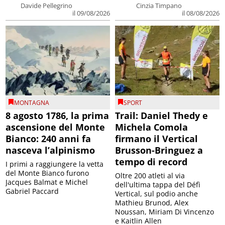
Davide Pellegrino
Cinzia Timpano
il 09/08/2026
il 08/08/2026
MONTAGNA
SPORT
8 agosto 1786, la prima
Trail: Daniel Thedy e
ascensione del Monte
Michela Comola
Bianco: 240 anni fa
firmano il Vertical
nasceva l’alpinismo
Brusson-Bringuez a
tempo di record
I primi a raggiungere la vetta
del Monte Bianco furono
Oltre 200 atleti al via
Jacques Balmat e Michel
dell'ultima tappa del Défì
Gabriel Paccard
Vertical, sul podio anche
Mathieu Brunod, Alex
Noussan, Miriam Di Vincenzo
e Kaitlin Allen