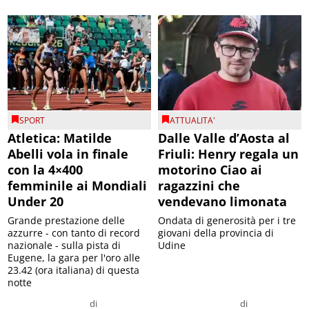
SPORT
ATTUALITA'
Atletica: Matilde
Dalle Valle d’Aosta al
Abelli vola in finale
Friuli: Henry regala un
con la 4×400
motorino Ciao ai
femminile ai Mondiali
ragazzini che
Under 20
vendevano limonata
Grande prestazione delle
Ondata di generosità per i tre
azzurre - con tanto di record
giovani della provincia di
nazionale - sulla pista di
Udine
Eugene, la gara per l'oro alle
23.42 (ora italiana) di questa
notte
di
di