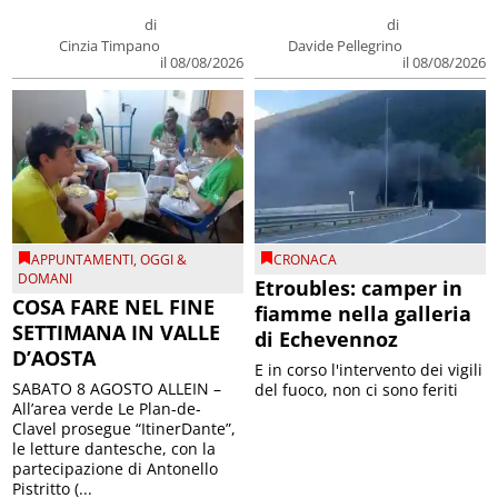
di
di
Cinzia Timpano
Davide Pellegrino
il 08/08/2026
il 08/08/2026
APPUNTAMENTI
,
OGGI &
CRONACA
DOMANI
Etroubles: camper in
COSA FARE NEL FINE
fiamme nella galleria
SETTIMANA IN VALLE
di Echevennoz
D’AOSTA
E in corso l'intervento dei vigili
SABATO 8 AGOSTO ALLEIN –
del fuoco, non ci sono feriti
All’area verde Le Plan-de-
Clavel prosegue “ItinerDante”,
le letture dantesche, con la
partecipazione di Antonello
Pistritto (...