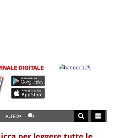
ALTRO
licca per leggere tutte le