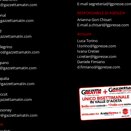
E-mail
segreteria@lgpresse.co
t@gazzettamatin.com
RESPONSABILE DI AGENZIA
enal
Arianna Gori Chisari
gazzettamatin.com
E-mail
a.chisari@lgpresse.com
d
Account
azzettamatin.com
Luca Torino
l.torino@lgpresse.com
legrino
Ivana Cretier
ino@gazzettamatin.com
i.cretier@lgpresse.com
Daniele Fimiano
mpano
d.fimiano@lgpresse.com
o@gazzettamatin.com
apalia
@gazzettamatin.com
ccot
gazzettamatin.com
ssoney
y@gazzettamatin.com
IA