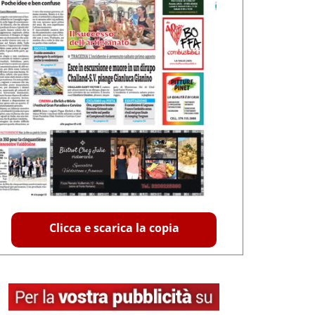
Clicca e scarica la copia