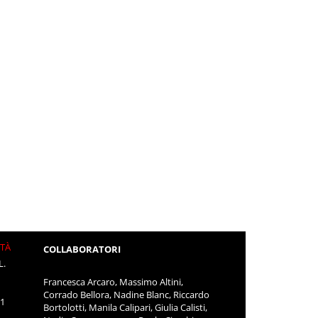
ITÀ
COLLABORATORI
L.
Francesca Arcaro, Massimo Altini,
Corrado Bellora, Nadine Blanc, Riccardo
11
Bortolotti, Manila Calipari, Giulia Calisti,