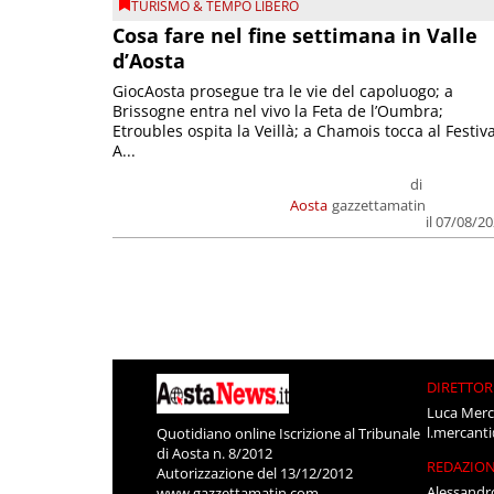
TURISMO & TEMPO LIBERO
Cosa fare nel fine settimana in Valle
d’Aosta
GiocAosta prosegue tra le vie del capoluogo; a
Brissogne entra nel vivo la Feta de l’Oumbra;
Etroubles ospita la Veillà; a Chamois tocca al Festiva
A...
di
Aosta
gazzettamatin
il 07/08/2
DIRETTOR
Luca Merc
l.mercant
Quotidiano online Iscrizione al Tribunale
di Aosta n. 8/2012
REDAZIO
Autorizzazione del 13/12/2012
Alessandr
www.gazzettamatin.com