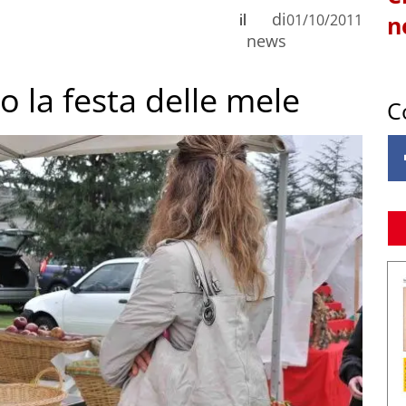
di
il
01/10/2011
n
news
o la festa delle mele
C