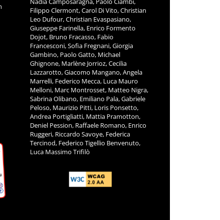
Nadia Camposaragna, Paolo Ciambi,
m
Filippo Clermont, Carol Di Vito, Christian
Leo Dufour, Christian Evaspasiano,
Giuseppe Farinella, Enrico Formento
Dojot, Bruno Fracasso, Fabio
Francesconi, Sofia Fregnani, Giorgia
Gambino, Paolo Gatto, Michael
Ghignone, Marlène Jorrioz, Cecilia
Lazzarotto, Giacomo Mangano, Angela
Marrelli, Federico Mecca, Luca Mauro
Melloni, Marc Montrosset, Matteo Nigra,
Sabrina Olibano, Emiliano Pala, Gabriele
Peloso, Maurizio Pitti, Loris Ponsetto,
Andrea Portigliatti, Mattia Pramotton,
Deniel Pession, Raffaele Romano, Enrico
Ruggeri, Riccardo Savoye, Federica
Tercinod, Federico Tigellio Benvenuto,
Luca Massimo Trifilò