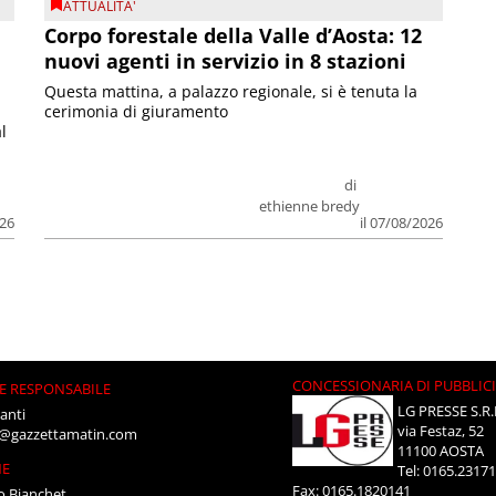
ATTUALITA'
Corpo forestale della Valle d’Aosta: 12
nuovi agenti in servizio in 8 stazioni
Questa mattina, a palazzo regionale, si è tenuta la
cerimonia di giuramento
l
di
ethienne bredy
026
il 07/08/2026
CONCESSIONARIA DI PUBBLIC
E RESPONSABILE
LG PRESSE S.R.
anti
via Festaz, 52
i@gazzettamatin.com
11100 AOSTA
NE
Tel: 0165.2317
Fax: 0165.1820141
o Bianchet