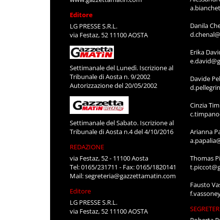
a.bianche
Editore
Danila Ch
LG PRESSE S.R.L.
d.chenal@
via Festaz, 52 11100 AOSTA
Erika Davi
e.david@g
Settimanale del Lunedì. Iscrizione al
Tribunale di Aosta n. 9/2002
Davide Pel
Autorizzazione del 20/05/2002
d.pellegr
Cinzia Ti
c.timpan
Settimanale del Sabato. Iscrizione al
Tribunale di Aosta n.4 del 4/10/2016
Arianna P
a.papalia
REDAZIONE
via Festaz, 52 - 11100 Aosta
Thomas Pi
Tel: 0165/231711 - Fax: 0165/1820141
t.piccot@
Mail:
segreteria@gazzettamatin.com
Fausto Va
Editore
f.vassone
LG PRESSE S.R.L.
SEGRETER
via Festaz, 52 11100 AOSTA