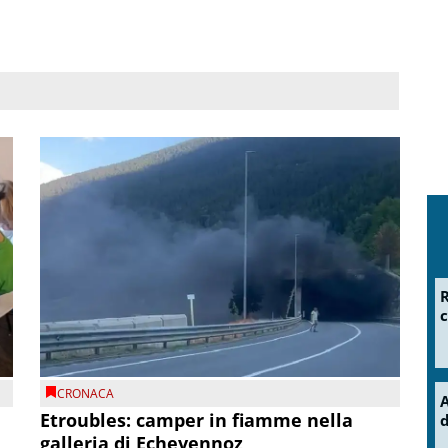
R
c
CRONACA
A
Etroubles: camper in fiamme nella
d
galleria di Echevennoz