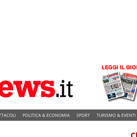
TTACOLI
POLITICA & ECONOMIA
SPORT
TURISMO & EVENTI
C