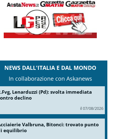
NEWS DALL'ITALIA E DAL MONDO
In collaborazione con Askanews
.Fvg, Lenarduzzi (Pd): svolta immediata
ontro declino
il 07/08/2026
cciaierie Valbruna, Bitonci: trovato punto
i equilibrio