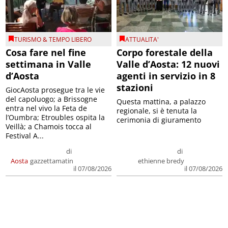
TURISMO & TEMPO LIBERO
ATTUALITA'
Cosa fare nel fine
Corpo forestale della
settimana in Valle
Valle d’Aosta: 12 nuovi
d’Aosta
agenti in servizio in 8
stazioni
GiocAosta prosegue tra le vie
del capoluogo; a Brissogne
Questa mattina, a palazzo
entra nel vivo la Feta de
regionale, si è tenuta la
l’Oumbra; Etroubles ospita la
cerimonia di giuramento
Veillà; a Chamois tocca al
Festival A...
di
di
Aosta
gazzettamatin
ethienne bredy
il 07/08/2026
il 07/08/2026