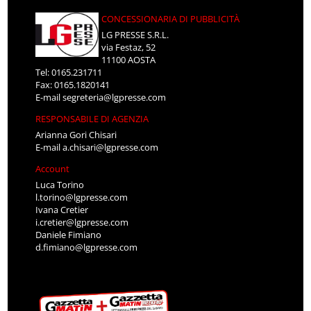
CONCESSIONARIA DI PUBBLICITÀ
LG PRESSE S.R.L.
via Festaz, 52
11100 AOSTA
Tel: 0165.231711
Fax: 0165.1820141
E-mail
segreteria@lgpresse.com
RESPONSABILE DI AGENZIA
Arianna Gori Chisari
E-mail
a.chisari@lgpresse.com
Account
Luca Torino
l.torino@lgpresse.com
Ivana Cretier
i.cretier@lgpresse.com
Daniele Fimiano
d.fimiano@lgpresse.com