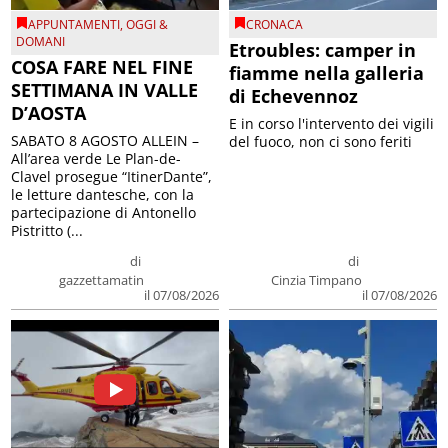
APPUNTAMENTI
,
OGGI &
CRONACA
DOMANI
Etroubles: camper in
COSA FARE NEL FINE
fiamme nella galleria
SETTIMANA IN VALLE
di Echevennoz
D’AOSTA
E in corso l'intervento dei vigili
SABATO 8 AGOSTO ALLEIN –
del fuoco, non ci sono feriti
All’area verde Le Plan-de-
Clavel prosegue “ItinerDante”,
le letture dantesche, con la
partecipazione di Antonello
Pistritto (...
di
di
gazzettamatin
Cinzia Timpano
il 07/08/2026
il 07/08/2026