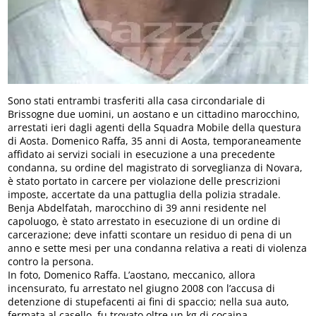
Sono stati entrambi trasferiti alla casa circondariale di
Brissogne due uomini, un aostano e un cittadino marocchino,
arrestati ieri dagli agenti della Squadra Mobile della questura
di Aosta. Domenico Raffa, 35 anni di Aosta, temporaneamente
affidato ai servizi sociali in esecuzione a una precedente
condanna, su ordine del magistrato di sorveglianza di Novara,
è stato portato in carcere per violazione delle prescrizioni
imposte, accertate da una pattuglia della polizia stradale.
Benja Abdelfatah, marocchino di 39 anni residente nel
capoluogo, è stato arrestato in esecuzione di un ordine di
carcerazione; deve infatti scontare un residuo di pena di un
anno e sette mesi per una condanna relativa a reati di violenza
contro la persona.
In foto, Domenico Raffa. L’aostano, meccanico, allora
incensurato, fu arrestato nel giugno 2008 con l’accusa di
detenzione di stupefacenti ai fini di spaccio; nella sua auto,
fermata al casello, fu trovato oltre un kg di cocaina.