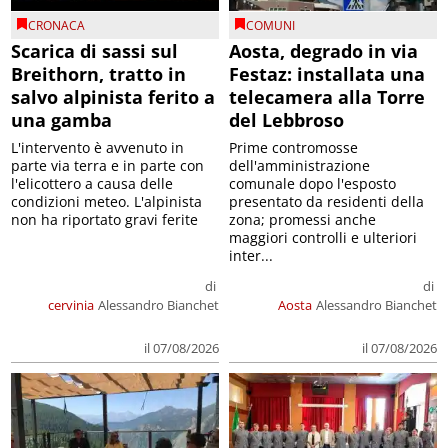
CRONACA
COMUNI
Scarica di sassi sul
Aosta, degrado in via
Breithorn, tratto in
Festaz: installata una
salvo alpinista ferito a
telecamera alla Torre
una gamba
del Lebbroso
L'intervento è avvenuto in
Prime contromosse
parte via terra e in parte con
dell'amministrazione
l'elicottero a causa delle
comunale dopo l'esposto
condizioni meteo. L'alpinista
presentato da residenti della
non ha riportato gravi ferite
zona; promessi anche
maggiori controlli e ulteriori
inter...
di
di
cervinia
Alessandro Bianchet
Aosta
Alessandro Bianchet
il 07/08/2026
il 07/08/2026