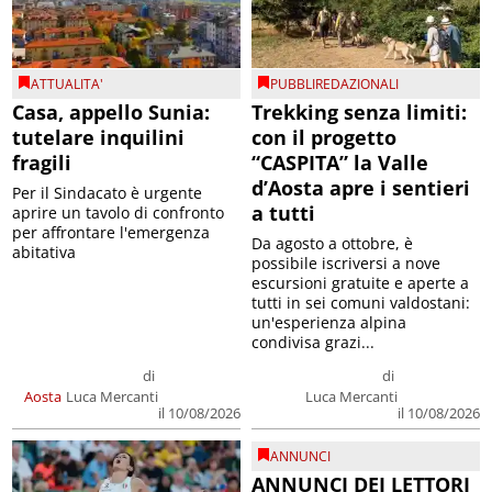
ATTUALITA'
PUBBLIREDAZIONALI
Casa, appello Sunia:
Trekking senza limiti:
tutelare inquilini
con il progetto
fragili
“CASPITA” la Valle
d’Aosta apre i sentieri
Per il Sindacato è urgente
a tutti
aprire un tavolo di confronto
per affrontare l'emergenza
Da agosto a ottobre, è
abitativa
possibile iscriversi a nove
escursioni gratuite e aperte a
tutti in sei comuni valdostani:
un'esperienza alpina
condivisa grazi...
di
di
Aosta
Luca Mercanti
Luca Mercanti
il 10/08/2026
il 10/08/2026
ANNUNCI
ANNUNCI DEI LETTORI