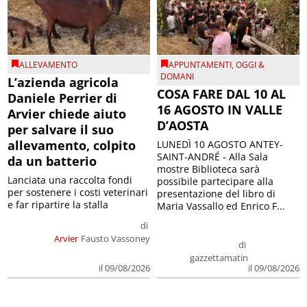
ALLEVAMENTO
APPUNTAMENTI
,
OGGI &
DOMANI
L’azienda agricola
COSA FARE DAL 10 AL
Daniele Perrier di
16 AGOSTO IN VALLE
Arvier chiede aiuto
D’AOSTA
per salvare il suo
allevamento, colpito
LUNEDÌ 10 AGOSTO ANTEY-
SAINT-ANDRÉ - Alla Sala
da un batterio
mostre Biblioteca sarà
Lanciata una raccolta fondi
possibile partecipare alla
per sostenere i costi veterinari
presentazione del libro di
e far ripartire la stalla
Maria Vassallo ed Enrico F...
di
Arvier
Fausto Vassoney
di
gazzettamatin
il 09/08/2026
il 09/08/2026