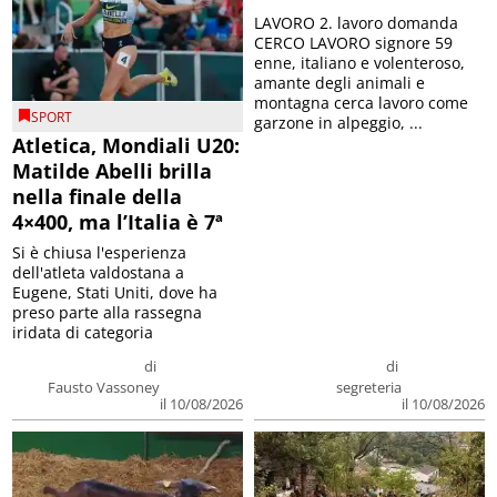
LAVORO 2. lavoro domanda
CERCO LAVORO signore 59
enne, italiano e volenteroso,
amante degli animali e
montagna cerca lavoro come
SPORT
garzone in alpeggio, ...
Atletica, Mondiali U20:
Matilde Abelli brilla
nella finale della
4×400, ma l’Italia è 7ª
Si è chiusa l'esperienza
dell'atleta valdostana a
Eugene, Stati Uniti, dove ha
preso parte alla rassegna
iridata di categoria
di
di
Fausto Vassoney
segreteria
il 10/08/2026
il 10/08/2026