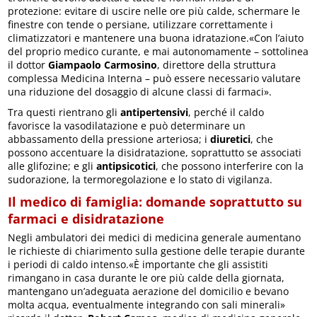
protezione: evitare di uscire nelle ore più calde, schermare le
finestre con tende o persiane, utilizzare correttamente i
climatizzatori e mantenere una buona idratazione.«Con l’aiuto
del proprio medico curante, e mai autonomamente – sottolinea
il dottor
Giampaolo Carmosino
, direttore della struttura
complessa Medicina Interna – può essere necessario valutare
una riduzione del dosaggio di alcune classi di farmaci».
Tra questi rientrano gli
antipertensivi
, perché il caldo
favorisce la vasodilatazione e può determinare un
abbassamento della pressione arteriosa; i
diuretici
, che
possono accentuare la disidratazione, soprattutto se associati
alle glifozine; e gli
antipsicotici
, che possono interferire con la
sudorazione, la termoregolazione e lo stato di vigilanza.
Il medico di famiglia: domande soprattutto su
farmaci e disidratazione
Negli ambulatori dei medici di medicina generale aumentano
le richieste di chiarimento sulla gestione delle terapie durante
i periodi di caldo intenso.«È importante che gli assistiti
rimangano in casa durante le ore più calde della giornata,
mantengano un’adeguata aerazione del domicilio e bevano
molta acqua, eventualmente integrando con sali minerali»