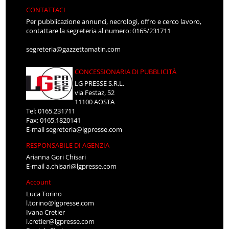
CONTATTACI
Per pubblicazione annunci, necrologi, offro e cerco lavoro,
contattare la segreteria al numero: 0165/231711
segreteria@gazzettamatin.com
CONCESSIONARIA DI PUBBLICITÀ
LG PRESSE S.R.L.
via Festaz, 52
11100 AOSTA
Tel: 0165.231711
Fax: 0165.1820141
E-mail
segreteria@lgpresse.com
RESPONSABILE DI AGENZIA
Arianna Gori Chisari
E-mail
a.chisari@lgpresse.com
Account
Luca Torino
l.torino@lgpresse.com
Ivana Cretier
i.cretier@lgpresse.com