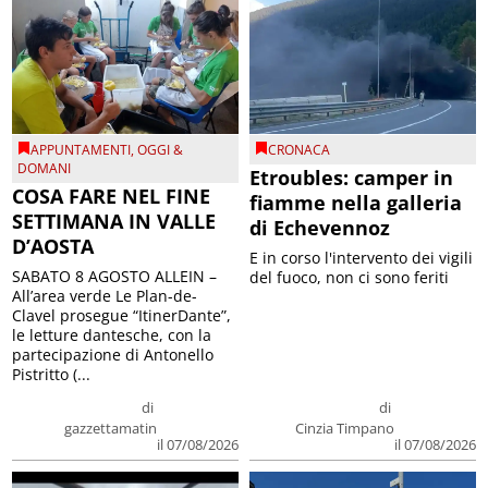
APPUNTAMENTI
,
OGGI &
CRONACA
DOMANI
Etroubles: camper in
COSA FARE NEL FINE
fiamme nella galleria
SETTIMANA IN VALLE
di Echevennoz
D’AOSTA
E in corso l'intervento dei vigili
SABATO 8 AGOSTO ALLEIN –
del fuoco, non ci sono feriti
All’area verde Le Plan-de-
Clavel prosegue “ItinerDante”,
le letture dantesche, con la
partecipazione di Antonello
Pistritto (...
di
di
gazzettamatin
Cinzia Timpano
il 07/08/2026
il 07/08/2026