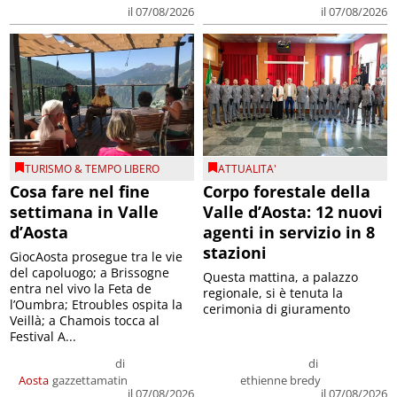
il 07/08/2026
il 07/08/2026
TURISMO & TEMPO LIBERO
ATTUALITA'
Cosa fare nel fine
Corpo forestale della
settimana in Valle
Valle d’Aosta: 12 nuovi
d’Aosta
agenti in servizio in 8
stazioni
GiocAosta prosegue tra le vie
del capoluogo; a Brissogne
Questa mattina, a palazzo
entra nel vivo la Feta de
regionale, si è tenuta la
l’Oumbra; Etroubles ospita la
cerimonia di giuramento
Veillà; a Chamois tocca al
Festival A...
di
di
Aosta
gazzettamatin
ethienne bredy
il 07/08/2026
il 07/08/2026