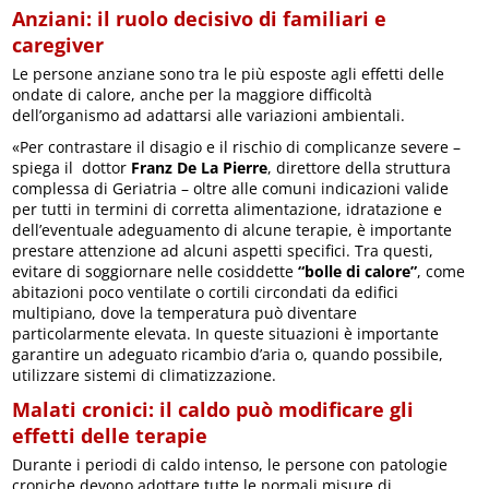
Anziani: il ruolo decisivo di familiari e
caregiver
Le persone anziane sono tra le più esposte agli effetti delle
ondate di calore, anche per la maggiore difficoltà
dell’organismo ad adattarsi alle variazioni ambientali.
«Per contrastare il disagio e il rischio di complicanze severe –
spiega il dottor
Franz De La Pierre
, direttore della struttura
complessa di Geriatria – oltre alle comuni indicazioni valide
per tutti in termini di corretta alimentazione, idratazione e
dell’eventuale adeguamento di alcune terapie, è importante
prestare attenzione ad alcuni aspetti specifici. Tra questi,
evitare di soggiornare nelle cosiddette
“bolle di calore”
, come
abitazioni poco ventilate o cortili circondati da edifici
multipiano, dove la temperatura può diventare
particolarmente elevata. In queste situazioni è importante
garantire un adeguato ricambio d’aria o, quando possibile,
utilizzare sistemi di climatizzazione.
Malati cronici: il caldo può modificare gli
effetti delle terapie
Durante i periodi di caldo intenso, le persone con patologie
croniche devono adottare tutte le normali misure di