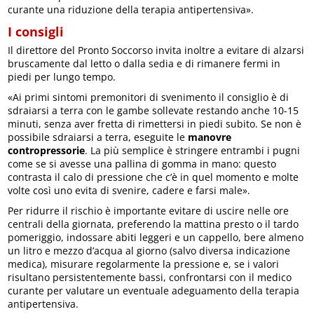
curante una riduzione della terapia antipertensiva».
I consigli
Il direttore del Pronto Soccorso invita inoltre a evitare di alzarsi
bruscamente dal letto o dalla sedia e di rimanere fermi in
piedi per lungo tempo.
«Ai primi sintomi premonitori di svenimento il consiglio è di
sdraiarsi a terra con le gambe sollevate restando anche 10-15
minuti, senza aver fretta di rimettersi in piedi subito. Se non è
possibile sdraiarsi a terra, eseguite le
manovre
contropressorie
. La più semplice è stringere entrambi i pugni
come se si avesse una pallina di gomma in mano: questo
contrasta il calo di pressione che c’è in quel momento e molte
volte così uno evita di svenire, cadere e farsi male».
Per ridurre il rischio è importante evitare di uscire nelle ore
centrali della giornata, preferendo la mattina presto o il tardo
pomeriggio, indossare abiti leggeri e un cappello, bere almeno
un litro e mezzo d’acqua al giorno (salvo diversa indicazione
medica), misurare regolarmente la pressione e, se i valori
risultano persistentemente bassi, confrontarsi con il medico
curante per valutare un eventuale adeguamento della terapia
antipertensiva.