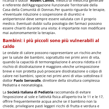
ricorda il dottor
Robert Camos
, medico di medicina generale
e referente dell’Aggregazione Funzionale Territoriale della
Casa della Comunità di Donnas.Per quanto riguarda le terapie,
«l’eventuale riduzione o sospensione di diuretici e
antipertensivi deve sempre essere valutata con il proprio
medico. Eventuali dubbi sulla posologia dei farmaci possono
essere chiariti durante una visita: è importante non modificare
mai autonomamente la terapia».
Bambini: i più piccoli sono più vulnerabili al
caldo
Le ondate di calore possono rappresentare un rischio anche
per la salute dei bambini, soprattutto nei primi anni di vita,
quando la capacità di termoregolazione è ancora ridotta e il
rischio di disidratazione è maggiore.«Anche un’esposizione
breve e non protetta può provocare disidratazione o colpo di
calore nei bambini, specie nei primi anni di vita» sottolinea il
dottor
Paolo Serravalle
, direttore della struttura complessa
Pediatria e neonatologia.
La
Società Italiana di Pediatria
raccomanda di evitare
l’esposizione al sole e l’attività fisica all’aperto tra le 11 e le 17,
offrire frequentemente acqua anche se il bambino non la
chiede, privilegiare pasti leggeri ricchi di frutta e verdura e