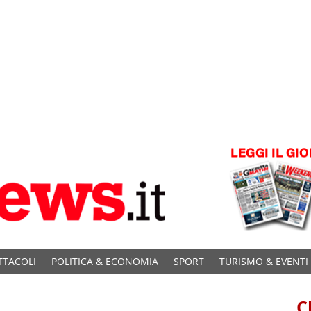
TTACOLI
POLITICA & ECONOMIA
SPORT
TURISMO & EVENTI
C