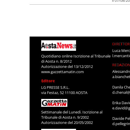
il 07/08/2
DIRETTOR
Luca Merc
l.mercant
Quotidiano online Iscrizione al Tribunale
di Aosta n. 8/2012
REDAZIO
Autorizzazione del 13/12/2012
Alessandr
www.gazzettamatin.com
a.bianche
Editore
Danila Ch
LG PRESSE S.R.L.
d.chenal@
via Festaz, 52 11100 AOSTA
Erika Davi
e.david@g
Settimanale del Lunedì. Iscrizione al
Tribunale di Aosta n. 9/2002
Davide Pel
Autorizzazione del 20/05/2002
d.pellegr