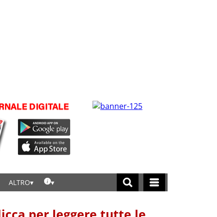
ALTRO
licca per leggere tutte le