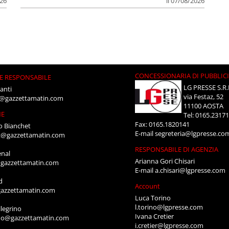
026
il 07/08/2026
CONCESSIONARIA DI PUBBLIC
E RESPONSABILE
LG PRESSE S.R.
anti
via Festaz, 52
i@gazzettamatin.com
11100 AOSTA
NE
Tel: 0165.2317
Fax: 0165.1820141
o Bianchet
E-mail
segreteria@lgpresse.co
t@gazzettamatin.com
RESPONSABILE DI AGENZIA
enal
Arianna Gori Chisari
gazzettamatin.com
E-mail
a.chisari@lgpresse.com
d
Account
azzettamatin.com
Luca Torino
l.torino@lgpresse.com
legrino
Ivana Cretier
ino@gazzettamatin.com
i.cretier@lgpresse.com