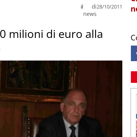
di
il
28/10/2011
n
news
0 milioni di euro alla
C
e