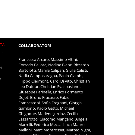
ITÀ
COLLABORATORI
L.
Francesca Arcaro, Massimo Altini,
Corrado Bellora, Nadine Blanc, Riccardo
11
Bortolotti, Manila Calipari, Giulia Calisti,
Nadia Camposaragna, Paolo Ciambi,
m
Filippo Clermont, Carol Di Vito, Christian
Leo Dufour, Christian Evaspasiano,
Giuseppe Farinella, Enrico Formento
Dojot, Bruno Fracasso, Fabio
Francesconi, Sofia Fregnani, Giorgia
Gambino, Paolo Gatto, Michael
Ghignone, Marlène Jorrioz, Cecilia
Lazzarotto, Giacomo Mangano, Angela
Marrelli, Federico Mecca, Luca Mauro
Melloni, Marc Montrosset, Matteo Nigra,