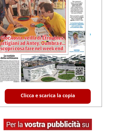
Clicca e scarica la copia