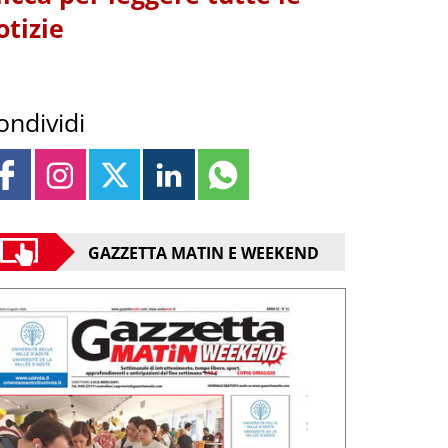
otizie
ondividi
GAZZETTA MATIN E WEEKEND