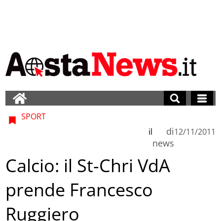
SPORT
di
il
12/11/2011
news
Calcio: il St-Chri VdA
prende Francesco
Ruggiero