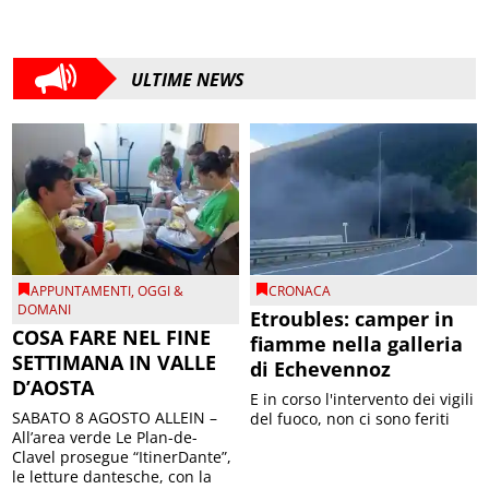
ULTIME NEWS
APPUNTAMENTI
,
OGGI &
CRONACA
DOMANI
Etroubles: camper in
COSA FARE NEL FINE
fiamme nella galleria
SETTIMANA IN VALLE
di Echevennoz
D’AOSTA
E in corso l'intervento dei vigili
SABATO 8 AGOSTO ALLEIN –
del fuoco, non ci sono feriti
All’area verde Le Plan-de-
Clavel prosegue “ItinerDante”,
le letture dantesche, con la