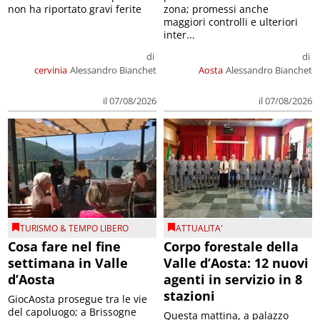
non ha riportato gravi ferite
zona; promessi anche
maggiori controlli e ulteriori
inter...
di
di
cervinia
Alessandro Bianchet
Aosta
Alessandro Bianchet
il 07/08/2026
il 07/08/2026
TURISMO & TEMPO LIBERO
ATTUALITA'
Cosa fare nel fine
Corpo forestale della
settimana in Valle
Valle d’Aosta: 12 nuovi
d’Aosta
agenti in servizio in 8
stazioni
GiocAosta prosegue tra le vie
del capoluogo; a Brissogne
Questa mattina, a palazzo