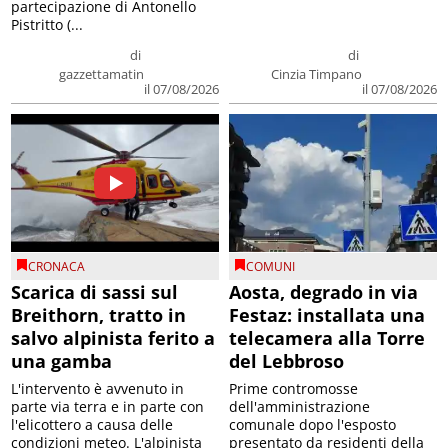
partecipazione di Antonello
Pistritto (...
di
di
gazzettamatin
Cinzia Timpano
il 07/08/2026
il 07/08/2026
CRONACA
COMUNI
Scarica di sassi sul
Aosta, degrado in via
Breithorn, tratto in
Festaz: installata una
salvo alpinista ferito a
telecamera alla Torre
una gamba
del Lebbroso
L'intervento è avvenuto in
Prime contromosse
parte via terra e in parte con
dell'amministrazione
l'elicottero a causa delle
comunale dopo l'esposto
condizioni meteo. L'alpinista
presentato da residenti della