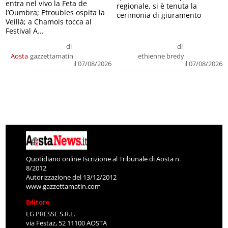
entra nel vivo la Feta de
regionale, si è tenuta la
l’Oumbra; Etroubles ospita la
cerimonia di giuramento
Veillà; a Chamois tocca al
Festival A...
di
di
Aosta
gazzettamatin
ethienne bredy
il 07/08/2026
il 07/08/2026
Quotidiano online Iscrizione al Tribunale di Aosta n.
8/2012
Autorizzazione del 13/12/2012
www.gazzettamatin.com
Editore
LG PRESSE S.R.L.
via Festaz, 52 11100 AOSTA