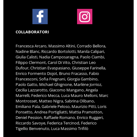
COLLABORATORI
Francesca Arcaro, Massimo Altini, Corrado Bellora,
Nadine Blanc, Riccardo Bortolotti, Manila Calipari,
Giulia Calisti, Nadia Camposaragna, Paolo Ciambi,
Filippo Clermont, Carol Di Vito, Christian Leo
Dufour, Christian Evaspasiano, Giuseppe Farinella,
Enrico Formento Dojot, Bruno Fracasso, Fabio
Francesconi, Sofia Fregnani, Giorgia Gambino,
Paolo Gatto, Michael Ghignone, Marlène Jorrioz,
Cecilia Lazzarotto, Giacomo Mangano, Angela
Marrelli, Federico Mecca, Luca Mauro Melloni, Marc
Montrosset, Matteo Nigra, Sabrina Olibano,
Emiliano Pala, Gabriele Peloso, Maurizio Pitti, Loris
Ponsetto, Andrea Portigliatti, Mattia Pramotton,
Deniel Pession, Raffaele Romano, Enrico Ruggeri,
Riccardo Savoye, Federica Tercinod, Federico
Tigellio Benvenuto, Luca Massimo Trifilò