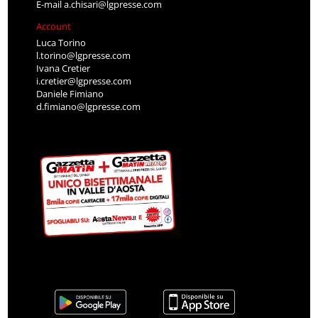
E-mail
a.chisari@lgpresse.com
Account
Luca Torino
l.torino@lgpresse.com
Ivana Cretier
i.cretier@lgpresse.com
Daniele Fimiano
d.fimiano@lgpresse.com