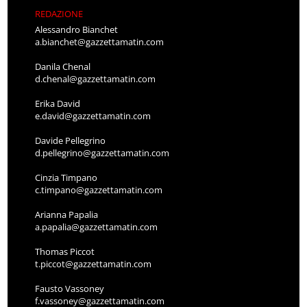
REDAZIONE
Alessandro Bianchet
a.bianchet@gazzettamatin.com
Danila Chenal
d.chenal@gazzettamatin.com
Erika David
e.david@gazzettamatin.com
Davide Pellegrino
d.pellegrino@gazzettamatin.com
Cinzia Timpano
c.timpano@gazzettamatin.com
Arianna Papalia
a.papalia@gazzettamatin.com
Thomas Piccot
t.piccot@gazzettamatin.com
Fausto Vassoney
f.vassoney@gazzettamatin.com