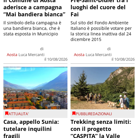
aderisce a campagna
luoghi del cuore del
“Mai bandiera bianca”
Fai
Il simbolo della campagna è
Sul sito del Fondo Ambiente
una bandiera bianca, che è
Italiano è possibile votare per
stata esposta in Municipio
la storica linea inattiva dal 24
dicembre 2015
di
di
Aosta
Luca Mercanti
Aosta
Luca Mercanti
il 10/08/2026
il 10/08/2026
ATTUALITA'
PUBBLIREDAZIONALI
Casa, appello Sunia:
Trekking senza limiti:
tutelare inquilini
con il progetto
fragili
“CASPITA” la Valle