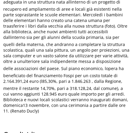
adeguata in una struttura nata allinterno di un progetto di
recupero ed ampliamento di aree e locali già esistenti nella
parte soprastante le scuole elementari. Mercoledì i bambini
delle elementari hanno creato una catena umana per
traasferire i libri dalla vecchia alla nuova struttura (foto). Oltre
alla biblioteca, anche nuovi ambienti tutti accessibili
dallinterno sia per gli alunni della scuola primaria, sia per
quelli della materna, che andranno a completare la struttura
scolastica, quali una sala pittura, un angolo per proiezioni, una
sala computer e un vasto salone da utilizzare per varie attività,
oltre a unulteriore sala indipendente messa a disposizione
delle associazioni del paese. Sul piano economico, lopera ha
beneficiato del finanziamento Fospi per un costo totale di
2.164.391,24 euro (l85,30%, pari a 1.846.263 , dalla Regione,
mentre il restante 14,70%, pari a 318.128,24, dal comune), a
cui vanno aggiunti 128.945 euro quale importo per gli arredi.
Biblioteca e nuovi locali scolastici verranno inaugurati domani,
domenica13 novembre, con una cerimonia a partire dalle ore
11. (Renato Ducly)