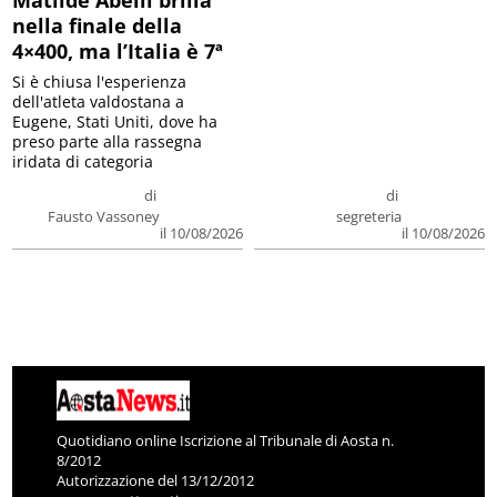
nella finale della
4×400, ma l’Italia è 7ª
Si è chiusa l'esperienza
dell'atleta valdostana a
Eugene, Stati Uniti, dove ha
preso parte alla rassegna
iridata di categoria
di
di
Fausto Vassoney
segreteria
il 10/08/2026
il 10/08/2026
Quotidiano online Iscrizione al Tribunale di Aosta n.
8/2012
Autorizzazione del 13/12/2012