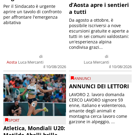
d’Aosta apre i sentieri
Per il Sindacato è urgente
a tutti
aprire un tavolo di confronto
per affrontare l'emergenza
Da agosto a ottobre, è
abitativa
possibile iscriversi a nove
escursioni gratuite e aperte a
tutti in sei comuni valdostani:
un'esperienza alpina
condivisa grazi...
di
di
Aosta
Luca Mercanti
Luca Mercanti
il 10/08/2026
il 10/08/2026
ANNUNCI
ANNUNCI DEI LETTORI
LAVORO 2. lavoro domanda
CERCO LAVORO signore 59
enne, italiano e volenteroso,
amante degli animali e
montagna cerca lavoro come
SPORT
garzone in alpeggio, ...
Atletica, Mondiali U20:
Matilde Abelli brilla