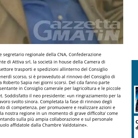
te segretario regionale della CNA, Confederazione
te di Attiva srl, la società in house della Camera di
ore trasporti e spedizioni allinterno del Consiglio
nerdì scorso, si è provveduto al rinnovo del Consiglio di
 Roberto Sapia nei giorni scorsi. Del cda fanno parte
sentante in Consiglio camerale per lagricoltura e le piccole
. Soddisfatto il neo presidente: «un ringraziamento per la
avoro svolto sinora. Completata la fase di rinnovo degli
nto di competenza, per promuovere e realizzare azioni e
la nostra regione in un momento di grave difficolta’ come
ontando sulla più ampia collaborazione e sul personale
l ruolo affidatole dalla Chambre Valdotaine».