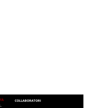
ITÀ
COLLABORATORI
L.