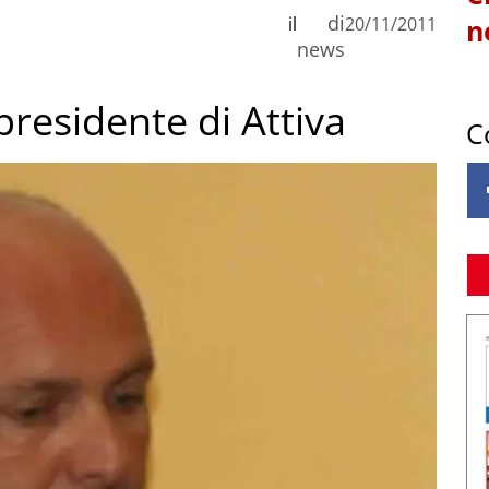
di
il
20/11/2011
n
news
residente di Attiva
C