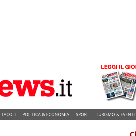
TTACOLI
POLITICA & ECONOMIA
SPORT
TURISMO & EVENTI
C