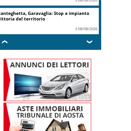
record 2025
il 07/08/2026
Turismo, Osservatorio
Telepass: +20% di interesse
per i viaggi in auto
il 07/08/2026
❮
❯