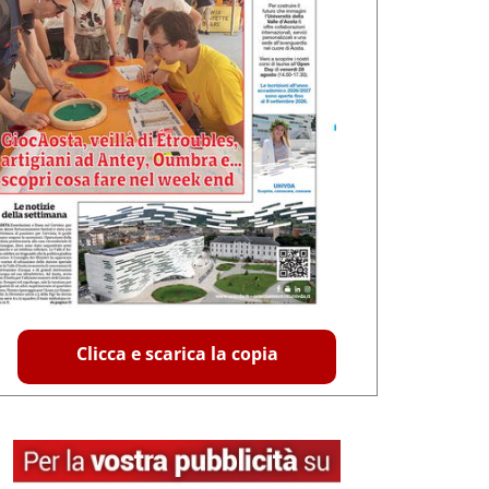
Clicca e scarica la copia