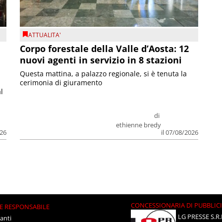
ATTUALITA'
Corpo forestale della Valle d’Aosta: 12
nuovi agenti in servizio in 8 stazioni
Questa mattina, a palazzo regionale, si è tenuta la
cerimonia di giuramento
l
di
ethienne bredy
026
il 07/08/2026
CONCESSIONARIA DI PUBBLIC
E RESPONSABILE
LG PRESSE S.R.
anti