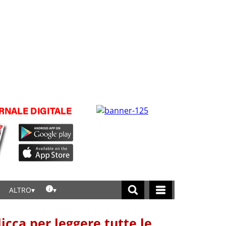
ALTRO
licca per leggere tutte le