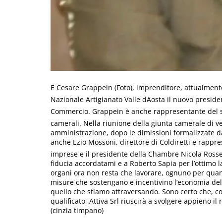
E Cesare Grappein (Foto), imprenditore, attualmen
Nazionale Artigianato Valle dAosta il nuovo presiden
Commercio. Grappein è anche rappresentante del sett
camerali. Nella riunione della giunta camerale di ve
amministrazione, dopo le dimissioni formalizzate da
anche Ezio Mossoni, direttore di Coldiretti e rappre
imprese e il presidente della Chambre Nicola Rosset
fiducia accordatami e a Roberto Sapia per l’ottimo l
organi ora non resta che lavorare, ognuno per qua
misure che sostengano e incentivino l’economia del
quello che stiamo attraversando. Sono certo che, c
qualificato, Attiva Srl riuscirà a svolgere appieno i
(cinzia timpano)