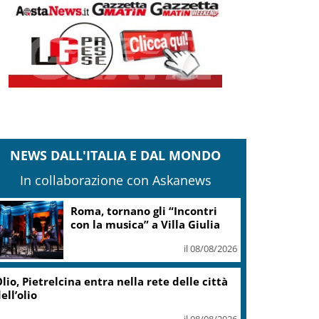
NEWS DALL'ITALIA E DAL MONDO
In collaborazione con Askanews
Adyen e GetYourGuide: 15
anni di innovazione per le
esperienze di viaggio
il 07/08/2026
Caretta caretta, circa 280 nidi
individuati in Italia dopo