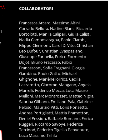
ITÀ
COLLABORATORI
L.
Francesca Arcaro, Massimo Altini,
Corrado Bellora, Nadine Blanc, Riccardo
11
Bortolotti, Manila Calipari, Giulia Calisti,
Nadia Camposaragna, Paolo Ciambi,
m
Filippo Clermont, Carol Di Vito, Christian
Leo Dufour, Christian Evaspasiano,
Giuseppe Farinella, Enrico Formento
Dojot, Bruno Fracasso, Fabio
Francesconi, Sofia Fregnani, Giorgia
Gambino, Paolo Gatto, Michael
Ghignone, Marlène Jorrioz, Cecilia
Lazzarotto, Giacomo Mangano, Angela
Marrelli, Federico Mecca, Luca Mauro
Melloni, Marc Montrosset, Matteo Nigra,
Sabrina Olibano, Emiliano Pala, Gabriele
Peloso, Maurizio Pitti, Loris Ponsetto,
Andrea Portigliatti, Mattia Pramotton,
Deniel Pession, Raffaele Romano, Enrico
Ruggeri, Riccardo Savoye, Federica
Tercinod, Federico Tigellio Benvenuto,
Luca Massimo Trifilò