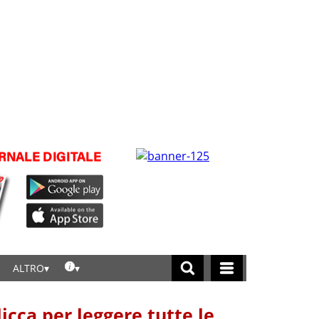
ALTRO
licca per leggere tutte le