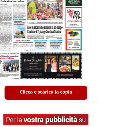
Clicca e scarica la copia