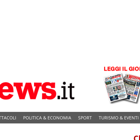
TTACOLI
POLITICA & ECONOMIA
SPORT
TURISMO & EVENTI
C