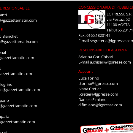
CONCESSIONARIA DI PUBBLIC
E RESPONSABILE
LG PRESSE S.R.
anti
via Festaz, 52
i@gazzettamatin.com
11100 AOSTA
NE
Tel: 0165.2317
Fax: 0165.1820141
o Bianchet
E-mail
segreteria@lgpresse.co
t@gazzettamatin.com
RESPONSABILE DI AGENZIA
enal
Arianna Gori Chisari
gazzettamatin.com
E-mail
a.chisari@lgpresse.com
d
Account
azzettamatin.com
Luca Torino
l.torino@lgpresse.com
legrino
Ivana Cretier
ino@gazzettamatin.com
i.cretier@lgpresse.com
Daniele Fimiano
mpano
d.fimiano@lgpresse.com
o@gazzettamatin.com
apalia
@gazzettamatin.com
ccot