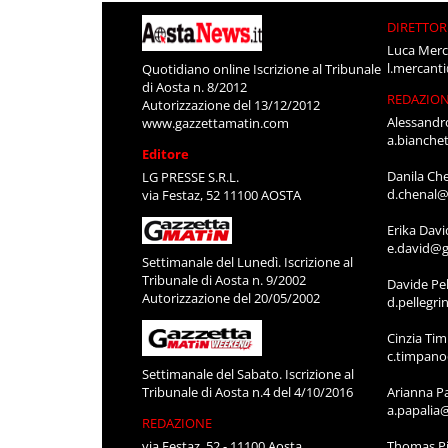
DIRETTOR
Luca Merc
l.mercant
Quotidiano online Iscrizione al Tribunale
di Aosta n. 8/2012
REDAZIO
Autorizzazione del 13/12/2012
Alessandr
www.gazzettamatin.com
a.bianche
Editore
Danila Ch
LG PRESSE S.R.L.
d.chenal@
via Festaz, 52 11100 AOSTA
Erika Davi
e.david@g
Settimanale del Lunedì. Iscrizione al
Tribunale di Aosta n. 9/2002
Davide Pel
Autorizzazione del 20/05/2002
d.pellegr
Cinzia Ti
c.timpan
Settimanale del Sabato. Iscrizione al
Tribunale di Aosta n.4 del 4/10/2016
Arianna P
a.papalia
REDAZIONE
via Festaz, 52 - 11100 Aosta
Thomas Pi