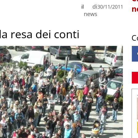
di
il
30/11/2011
n
news
 la resa dei conti
C