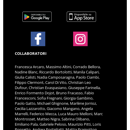
COLLABORATORI
Francesca Arcaro, Massimo Altini, Corrado Bellora,
Nadine Blanc, Riccardo Bortolotti, Manila Calipari,
Giulia Calisti, Nadia Camposaragna, Paolo Ciambi,
Filippo Clermont, Carol Di Vito, Christian Leo
Dufour, Christian Evaspasiano, Giuseppe Farinella,
Enrico Formento Dojot, Bruno Fracasso, Fabio
Francesconi, Sofia Fregnani, Giorgia Gambino,
Paolo Gatto, Michael Ghignone, Marlène Jorrioz,
Cecilia Lazzarotto, Giacomo Mangano, Angela
Marrelli, Federico Mecca, Luca Mauro Melloni, Marc
Montrosset, Matteo Nigra, Sabrina Olibano,
Emiliano Pala, Gabriele Peloso, Maurizio Pitti, Loris
Ponsetto, Andrea Portigliatti, Mattia Pramotton,