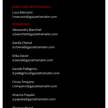
DIRETTORE RESPONSABILE
Luca Mercanti
l.mercanti@gazzettamatin.com
REDAZIONE
Alessandro Bianchet
a.bianchet@gazzettamatin.com
Danila Chenal
d.chenal@gazzettamatin.com
Erika David
e.david@gazzettamatin.com
Davide Pellegrino
d.pellegrino@gazzettamatin.com
Cinzia Timpano
c.timpano@gazzettamatin.com
Arianna Papalia
a.papalia@gazzettamatin.com
Thomas Piccot