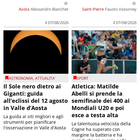
di
di
Aosta
Alessandro Bianchet
Saint-Pierre
Fausto Vassoney
il 07/08/2026
il 07/08/2026
ASTRONOMIA
,
ATTUALITA'
SPORT
Il Sole nero dietro ai
Atletica: Matilde
Giganti: guida
Abelli si prende la
all’eclissi del 12 agosto
semifinale dei 400 ai
in Valle d’Aosta
Mondiali U20 e poi
esce a testa alta
La guida ai siti migliori e agli
strumenti per pianificare
La talentuosa velocista della
l'osservazione in Valle d'Aosta
Cogne ha superato con
margine la batteria e ha