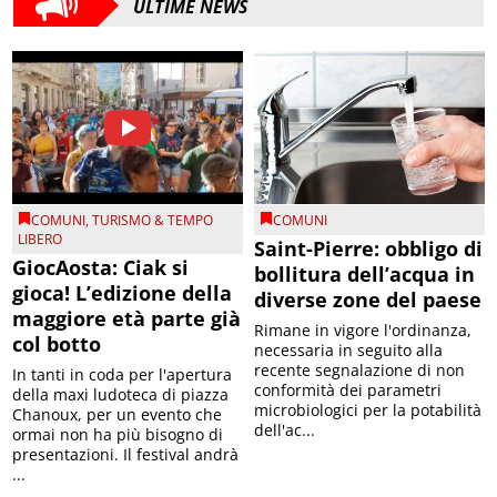
ULTIME NEWS
COMUNI
,
TURISMO & TEMPO
COMUNI
LIBERO
Saint-Pierre: obbligo di
GiocAosta: Ciak si
bollitura dell’acqua in
gioca! L’edizione della
diverse zone del paese
maggiore età parte già
Rimane in vigore l'ordinanza,
col botto
necessaria in seguito alla
recente segnalazione di non
In tanti in coda per l'apertura
conformità dei parametri
della maxi ludoteca di piazza
microbiologici per la potabilità
Chanoux, per un evento che
dell'ac...
ormai non ha più bisogno di
presentazioni. Il festival andrà
...