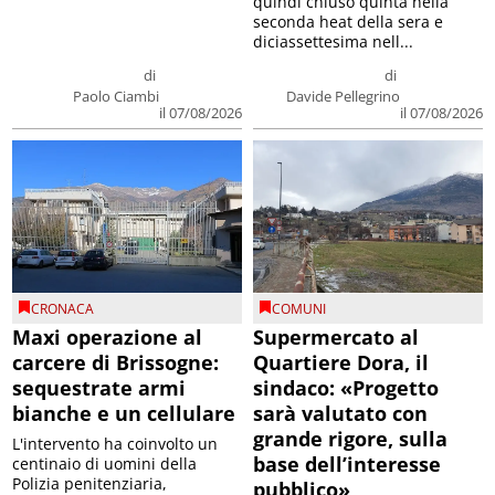
quindi chiuso quinta nella
seconda heat della sera e
diciassettesima nell...
di
di
Paolo Ciambi
Davide Pellegrino
il 07/08/2026
il 07/08/2026
CRONACA
COMUNI
Maxi operazione al
Supermercato al
carcere di Brissogne:
Quartiere Dora, il
sequestrate armi
sindaco: «Progetto
bianche e un cellulare
sarà valutato con
grande rigore, sulla
L'intervento ha coinvolto un
base dell’interesse
centinaio di uomini della
Polizia penitenziaria,
pubblico»