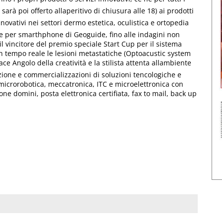
arà poi offerto allaperitivo di chiusura alle 18) ai prodotti
ovativi nei settori dermo estetica, oculistica e ortopedia 
he per smarthphone di Geoguide, fino alle indagini non
l vincitore del premio speciale Start Cup per il sistema
in tempo reale le lesioni metastatiche (Optoacustic system
 Angolo della creatività e la stilista attenta allambiente
zione e commercializzazioni di soluzioni tencologiche e
a microrobotica, meccatronica, ITC e microelettronica con
one domini, posta elettronica certifiata, fax to mail, back up