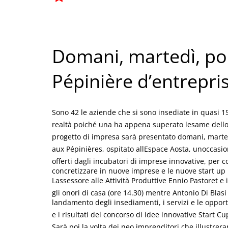
Domani, martedì, por
Pépinière d’entrepri
Sono 42 le aziende che si sono insediate in quasi 15 
realtà poiché una ha appena superato lesame dellor
progetto di impresa sarà presentato domani, marted
aux Pépinières, ospitato allEspace Aosta, unoccasio
offerti dagli incubatori di imprese innovative, per c
concretizzare in nuove imprese e le nuove start up 
Lassessore alle Attività Produttive Ennio Pastoret e 
gli onori di casa (ore 14.30) mentre Antonio Di Blas
landamento degli insediamenti, i servizi e le oppor
e i risultati del concorso di idee innovative Start C
Sarà poi la volta dei neo imprenditori che illustrerann