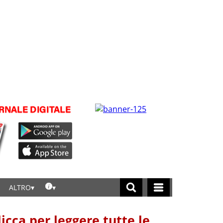
ALTRO
licca per leggere tutte le