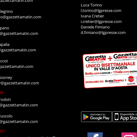
azzettamatin.com
Luca Torino
l.torino@lgpresse.com
legrino
Ivana Cretier
ino@gazzettamatin.com
i.cretier@lgpresse.com
Daniele Fimiano
mpano
d.fimiano@lgpresse.com
o@gazzettamatin.com
apalia
@gazzettamatin.com
ccot
gazzettamatin.com
ssoney
y@gazzettamatin.com
IA
rodoti
a@gazzettamatin.com
Muscolo
a@gazzettamatin.com
ACI