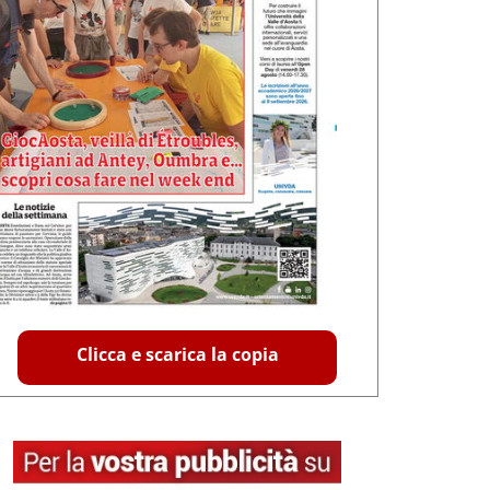
Clicca e scarica la copia