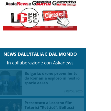
NEWS DALL'ITALIA E DAL MONDO
In collaborazione con Askanews
Bulgaria: drone proveniente
da Romania esploso in nostro
spazio aereo
il 08/08/2026
Presentato a Locarno film
Totorici “Ketticé”, Bellucci