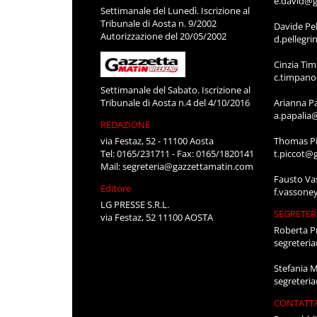
e.david@g
Settimanale del Lunedì. Iscrizione al
Tribunale di Aosta n. 9/2002
Davide Pel
Autorizzazione del 20/05/2002
d.pellegr
Cinzia Ti
c.timpan
Settimanale del Sabato. Iscrizione al
Tribunale di Aosta n.4 del 4/10/2016
Arianna P
a.papalia
REDAZIONE
via Festaz, 52 - 11100 Aosta
Thomas Pi
Tel: 0165/231711 - Fax: 0165/1820141
t.piccot@
Mail:
segreteria@gazzettamatin.com
Fausto Va
Editore
f.vassone
LG PRESSE S.R.L.
SEGRETER
via Festaz, 52 11100 AOSTA
Roberta P
segreteri
Stefania 
segreteri
CONTATT