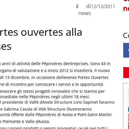
di
il
12/12/2011
n
news
tes ouvertes alla
C
ses
anni di attività delle Pépinières dentreprises. Sono 43 in
gano di valutazione e a inizio 2012 si insedierà. Il nuovo
ì 13 dicembre, in occasione dellevento Portes Ouvertes
ne di incontro per conoscere i servizi e le opportunità
onoscere gli stessi progetti innovativi che si stanno per
insediate nelle Pépinières negli ultimi 18 mesi.
il presidente di Vallé dAoste Structure Livio Sapinet faranno
i e Sabrina Casola di VdA Structure illustreranno
tunità offerte dalle Pépinières di Aosta e Pont-Saint-Martin
up Piemonte e Valle dAosta.
o i propri prodotti o servizi innovativi; ce nè per tutti i