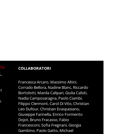
ITÀ
COLLABORATORI
L.
Francesca Arcaro, Massimo Altini,
Corrado Bellora, Nadine Blanc, Riccardo
11
Bortolotti, Manila Calipari, Giulia Calisti,
Nadia Camposaragna, Paolo Ciambi,
m
Filippo Clermont, Carol Di Vito, Christian
Leo Dufour, Christian Evaspasiano,
Giuseppe Farinella, Enrico Formento
Dojot, Bruno Fracasso, Fabio
Francesconi, Sofia Fregnani, Giorgia
Gambino, Paolo Gatto, Michael