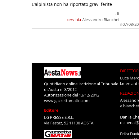
L'alpinista non ha riportato gravi ferite
di
cervinia
Alessandro Bianchet
il 07/08/2
DIRETTOR
Luca Merc
l.mercant
Quotidiano online Iscrizione al Tribunale
di Aosta n. 8/2012
REDAZIO
Autorizzazione del 13/12/2012
Alessandr
www.gazzettamatin.com
a.bianche
Editore
Danila Ch
LG PRESSE S.R.L.
d.chenal@
via Festaz, 52 11100 AOSTA
Erika Davi