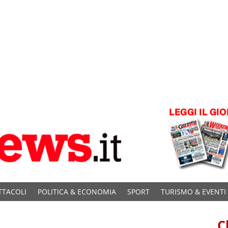
TTACOLI
POLITICA & ECONOMIA
SPORT
TURISMO & EVENTI
C