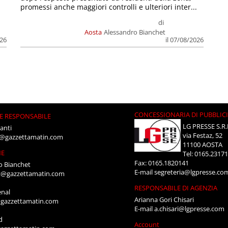
promessi anche maggiori controlli e ulteriori inter...
di
Aosta
Alessandro Bianchet
026
il 07/08/2026
CONCESSIONARIA DI PUBBLIC
E RESPONSABILE
LG PRESSE S.R.
anti
via Festaz, 52
i@gazzettamatin.com
11100 AOSTA
NE
Tel: 0165.2317
Fax: 0165.1820141
o Bianchet
E-mail
segreteria@lgpresse.co
t@gazzettamatin.com
RESPONSABILE DI AGENZIA
enal
Arianna Gori Chisari
gazzettamatin.com
E-mail
a.chisari@lgpresse.com
d
Account