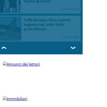
ospite speciale
il 08/08/2026
Tuffi Europei, Elisa Cosetti
argento nel ‘volo’ dalla
piattaforma
il 08/08/2026
❮
❯