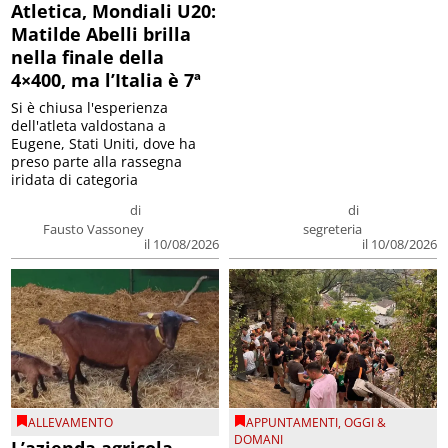
Atletica, Mondiali U20:
Matilde Abelli brilla
nella finale della
4×400, ma l’Italia è 7ª
Si è chiusa l'esperienza
dell'atleta valdostana a
Eugene, Stati Uniti, dove ha
preso parte alla rassegna
iridata di categoria
di
di
Fausto Vassoney
segreteria
il 10/08/2026
il 10/08/2026
ALLEVAMENTO
APPUNTAMENTI
,
OGGI &
DOMANI
L’azienda agricola