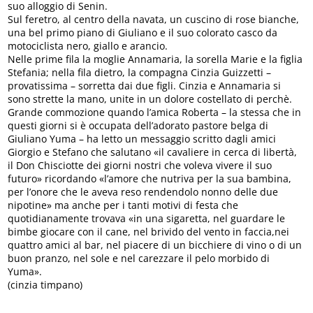
suo alloggio di Senin.
Sul feretro, al centro della navata, un cuscino di rose bianche,
una bel primo piano di Giuliano e il suo colorato casco da
motociclista nero, giallo e arancio.
Nelle prime fila la moglie Annamaria, la sorella Marie e la figlia
Stefania; nella fila dietro, la compagna Cinzia Guizzetti –
provatissima – sorretta dai due figli. Cinzia e Annamaria si
sono strette la mano, unite in un dolore costellato di perchè.
Grande commozione quando l’amica Roberta – la stessa che in
questi giorni si è occupata dell’adorato pastore belga di
Giuliano Yuma – ha letto un messaggio scritto dagli amici
Giorgio e Stefano che salutano «il cavaliere in cerca di libertà,
il Don Chisciotte dei giorni nostri che voleva vivere il suo
futuro» ricordando «l’amore che nutriva per la sua bambina,
per l’onore che le aveva reso rendendolo nonno delle due
nipotine» ma anche per i tanti motivi di festa che
quotidianamente trovava «in una sigaretta, nel guardare le
bimbe giocare con il cane, nel brivido del vento in faccia,nei
quattro amici al bar, nel piacere di un bicchiere di vino o di un
buon pranzo, nel sole e nel carezzare il pelo morbido di
Yuma».
(cinzia timpano)