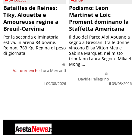
BATAILLES
SPORT
Batailles de Reines:
Podismo: Leon
Tiky, Alouette e
Martinet e Loic
Amoureuse regine a
Proment dominano la
Breuil-Cervinia
Staffetta Americana
Per la seconda eliminatoria
Il duo del Parco Alpi Apuane a
estiva, in arena 84 bovine.
segno a Gressan, tra le donne
Reinon, 763 Kg, Regina di peso
vincono Elisa Vitton Mea e
di giornata
Sabina Marquet, nel misto
trionfano Laura Segor e Mikael
Mongi...
di
Valtournenche
Luca Mercanti
di
Davide Pellegrino
il 09/08/2026
il 09/08/2026