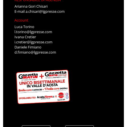
Arianna Gori Chisari
E-mail
a.chisari@lgpresse.com
Account
Luca Torino
l.torino@lgpresse.com
Ivana Cretier
i.cretier@lgpresse.com
Daniele Fimiano
d.fimiano@lgpresse.com