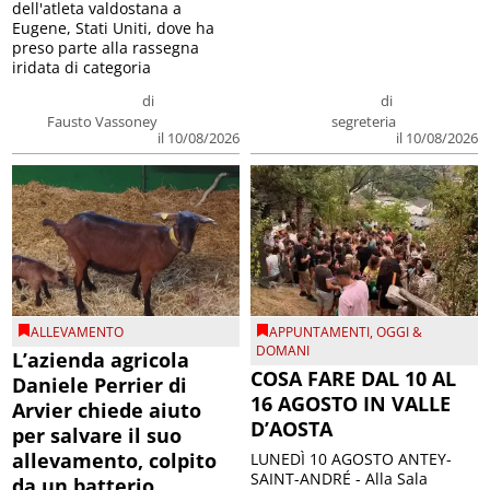
dell'atleta valdostana a
Eugene, Stati Uniti, dove ha
preso parte alla rassegna
iridata di categoria
di
di
Fausto Vassoney
segreteria
il 10/08/2026
il 10/08/2026
ALLEVAMENTO
APPUNTAMENTI
,
OGGI &
DOMANI
L’azienda agricola
COSA FARE DAL 10 AL
Daniele Perrier di
16 AGOSTO IN VALLE
Arvier chiede aiuto
D’AOSTA
per salvare il suo
allevamento, colpito
LUNEDÌ 10 AGOSTO ANTEY-
SAINT-ANDRÉ - Alla Sala
da un batterio