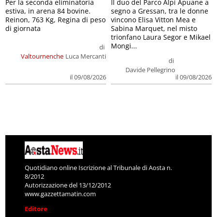
Per la seconda eliminatoria
Il duo del Parco Alpi Apuane a
estiva, in arena 84 bovine.
segno a Gressan, tra le donne
Reinon, 763 Kg, Regina di peso
vincono Elisa Vitton Mea e
di giornata
Sabina Marquet, nel misto
trionfano Laura Segor e Mikael
Mongi...
di
Valtournenche
Luca Mercanti
di
Davide Pellegrino
il 09/08/2026
il 09/08/2026
Quotidiano online Iscrizione al Tribunale di Aosta n.
8/2012
Autorizzazione del 13/12/2012
www.gazzettamatin.com
Editore