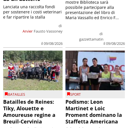
mostre Biblioteca sarà
Lanciata una raccolta fondi
possibile partecipare alla
per sostenere i costi veterinari
presentazione del libro di
e far ripartire la stalla
Maria Vassallo ed Enrico F...
di
Arvier
Fausto Vassoney
di
gazzettamatin
il 09/08/2026
il 09/08/2026
BATAILLES
SPORT
Batailles de Reines:
Podismo: Leon
Tiky, Alouette e
Martinet e Loic
Amoureuse regine a
Proment dominano la
Breuil-Cervinia
Staffetta Americana