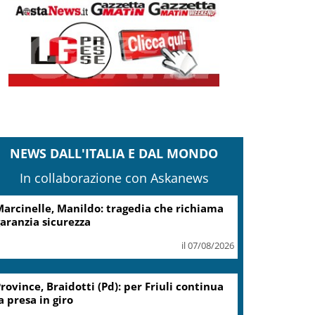
NEWS DALL'ITALIA E DAL MONDO
In collaborazione con Askanews
cciaierie Valbruna, Bitonci: trovato punto
i equilibrio
il 07/08/2026
Coin, accordo con sindacati su
piano risanamento e rilancio