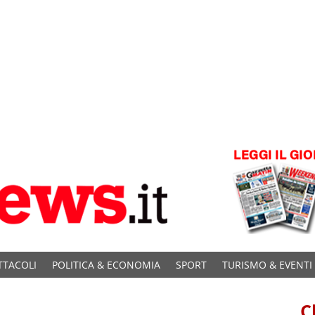
TTACOLI
POLITICA & ECONOMIA
SPORT
TURISMO & EVENTI
C