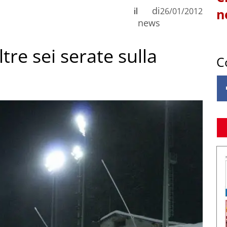
di
il
26/01/2012
n
news
tre sei serate sulla
C