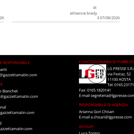
di
ethienne bredy
026
il 07/08/2026
CONCESSIONARIA DI PUBBLIC
E RESPONSABILE
LG PRESSE S.R.
anti
via Festaz, 52
i@gazzettamatin.com
11100 AOSTA
NE
Tel: 0165.2317
Fax: 0165.1820141
o Bianchet
E-mail
segreteria@lgpresse.co
t@gazzettamatin.com
RESPONSABILE DI AGENZIA
enal
Arianna Gori Chisari
gazzettamatin.com
E-mail
a.chisari@lgpresse.com
d
Account
azzettamatin.com
Luca Torino