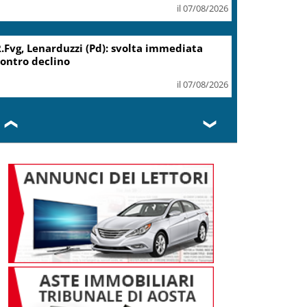
il 07/08/2026
Migranti, Meloni: non c’è
spazio in Ue per chi alimenta
immigrazione clandestina
il 07/08/2026
❮
❯