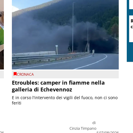
CRONACA
Etroubles: camper in fiamme nella
galleria di Echevennoz
E in corso l'intervento dei vigili del fuoco, non ci sono
feriti
di
Cinzia Timpano
026
il 07/08/2026