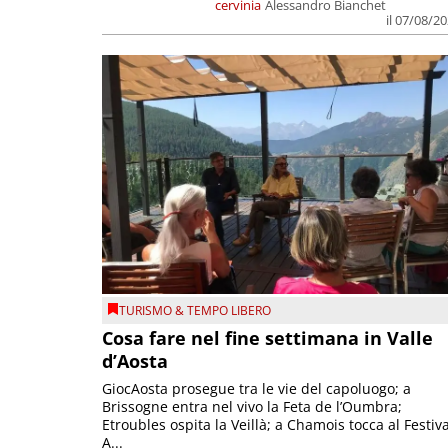
cervinia
Alessandro Bianchet
il 07/08/2
TURISMO & TEMPO LIBERO
Cosa fare nel fine settimana in Valle
d’Aosta
GiocAosta prosegue tra le vie del capoluogo; a
Brissogne entra nel vivo la Feta de l’Oumbra;
Etroubles ospita la Veillà; a Chamois tocca al Festiva
A...