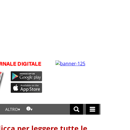
ALTRO
licca per leggere tutte le