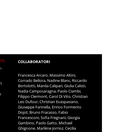
ITÀ
COLLABORATORI
L.
Francesca Arcaro, Massimo Altini,
Corrado Bellora, Nadine Blanc, Riccardo
11
Bortolotti, Manila Calipari, Giulia Calisti,
Nadia Camposaragna, Paolo Ciambi,
m
Filippo Clermont, Carol Di Vito, Christian
Leo Dufour, Christian Evaspasiano,
Giuseppe Farinella, Enrico Formento
Dojot, Bruno Fracasso, Fabio
Francesconi, Sofia Fregnani, Giorgia
Gambino, Paolo Gatto, Michael
Ghignone, Marlène Jorrioz, Cecilia