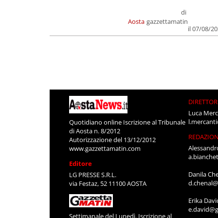
di
Aosta
gazzettamatin
il 07/08/2
DIRETTOR
Luca Merc
l.mercant
Quotidiano online Iscrizione al Tribunale
di Aosta n. 8/2012
REDAZIO
Autorizzazione del 13/12/2012
Alessandr
www.gazzettamatin.com
a.bianche
Editore
Danila Ch
LG PRESSE S.R.L.
d.chenal@
via Festaz, 52 11100 AOSTA
Erika Davi
e.david@g
Settimanale del Lunedì. Iscrizione al